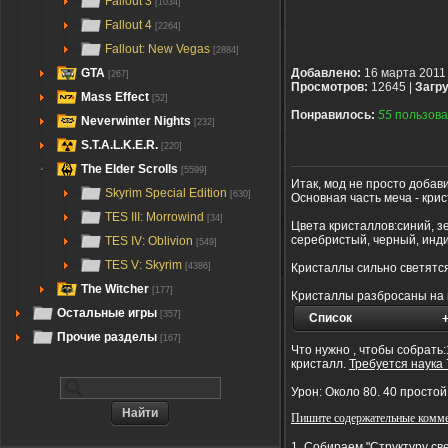
Fallout 3
[1034]
Fallout 4
[2264]
Fallout: New Vegas
[2884]
GTA
Добавлено:
16 марта 2011
[267]
Просмотров:
12645 |
Загру
Mass Effect
[52]
Понравилось:
55
пользова
Neverwinter Nights
[232]
S.T.A.L.K.E.R.
[220]
The Elder Scrolls
[5599]
Итак, мод не просто добави
Skyrim Special Edition
[630]
Основная часть меча - крис
TES III: Morrowind
[34]
Цвета кристаллов:
синий
,
з
серебристый,
черный
,
инди
TES IV: Oblivion
[549]
TES V: Skyrim
Кристаллы сильно светятся,
[4386]
The Witcher
[177]
Кристаллы разбросаны на пу
Остальные игры
[357]
Список
Прочие разделы
[167]
Что нужно , чтобы собрать
кристалл.
Требуется наука
Урон: Около 80. 40 простой
Пишите содержательные комме
1. Собираем "Структуру св