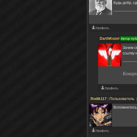
Будь добр, с
DarthKozel
Автор пуб
Зачем с
ссылку н
Ковар
Rodik117
|
Пользователь
Вспомнилось;