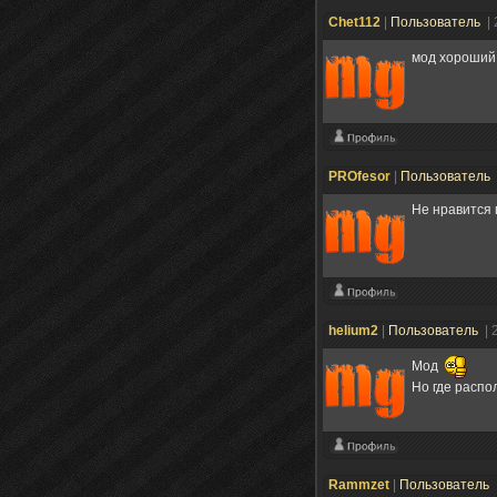
Chet112
|
Пользователь
|
мод хороший 
PROfesor
|
Пользователь
Не нравится
helium2
|
Пользователь
| 
Мод
Но где расп
Rammzet
|
Пользователь