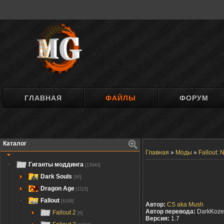
ГЛАВНАЯ
ФАЙЛЫ
ФОРУМ
Каталог
Главная
»
Моды
»
Fallout:
Гиганты моддинга
[13940]
Dark Souls
[90]
Dragon Age
[1115]
Fallout
[6188]
Автор:
CS aka Mush
Автор перевода:
DarkKoze
Fallout 2
[6]
Версия:
1.7