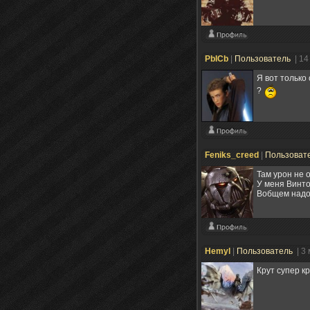
PbICb
|
Пользователь
| 14
Я вот только
?
Feniks_creed
|
Пользоват
Там урон не 
У меня Винто
Вобщем надо
Hemyl
|
Пользователь
| 3
Крут супер кр