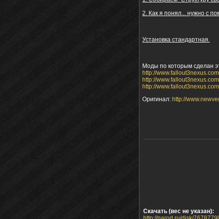
2. Как я понял... нужно с 
Установка стандартная.
Моды по которым сделан э
http://www.fallout3nexus.co
http://www.fallout3nexus.co
http://www.fallout3nexus.co
Оригинал:
http://www.newv
Скачать (вес не указан):
http://narod.ru/disk/7678779