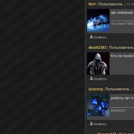
NeV
|
Пользователь
| 18 
где северна
<a class="link
death2383
|
Пользовател
Кто не понял
izzzverg
|
Пользователь
|
ребяты чет я
beergum