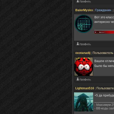
BalorMysko
|
Гражданин
|
Вот это клас
интересно че
oxotanadij
|
Пользователь
Вашпе отли
Было бы непл
Lightman516
|
Пользоват
+5 да прибуд
- Максимум 2
- BB-коды з