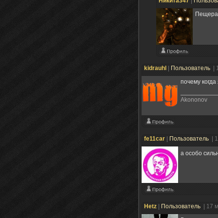
Никита347
|
Пользов
Пещера
kidrauhl
|
Пользователь
| 
почему когда
Akononov
fe11car
|
Пользователь
| 
а особо силь
Hetz
|
Пользователь
| 17 