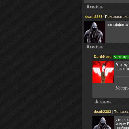
death2383
|
Пользовател
нет эффекта 
DarthKozel
Автор пуб
Это глу
разлета
Ковар
death2383
|
Пользов
у меня 
модом E
вообщем