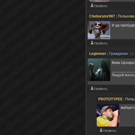
Cheburator987
|
Пользова
И да пребуде
Legionner
|
Гражданин
| 3
Вива Цезарь!
Людей мало,
PROTOTYPEE
|
Поль
вабщето