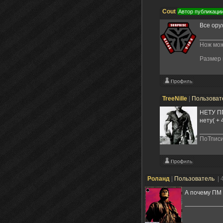
Cout
Автор публикаци
Все ору
Нож мож
Размер 
TreeNille
|
Пользоват
НЕТУ ПП
нету( + 
ПоТписи
Poланд
|
Пользователь
| 
А почему ПМ 