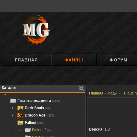
ГЛАВНАЯ
ФАЙЛЫ
ФОРУМ
Каталог
Главная
»
Моды
»
Fallout:
Гиганты моддинга
[13941]
Dark Souls
[90]
Dragon Age
[1115]
Fallout
[6188]
Версия:
1.0
Fallout 2
[6]