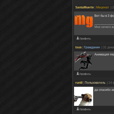
SantaMuerte
|
Меценат
| 
Вот бы в 3 ф
Мне нечего в
tsus
|
Гражданин
| 31 дек
Анимация пе
runill
|
Пользователь
| 14
да спасибо а