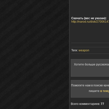
Скачать (вес не указан):
http://narod.ru/disk/270061
Теги:
weapon
Хотите больше русскояз
Помогите нам в поиске кач
пишите
в тем
Всего комментариев
:
77