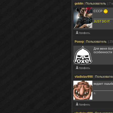
goblin
|
Пользователь
| 7 
СССР
JUST DO IT
Poxep
|
Пользователь
| 2
Для меня бол
особенности 
vladislav998
|
Пользовате
кидает ошыб
a