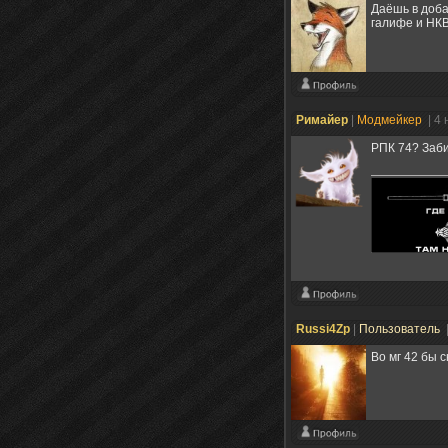
Даёшь в доба
галифе и НК
Римайер
|
Модмейкер
| 4
РПК 74? Заб
Russi4Zp
|
Пользователь
Во мг 42 бы 