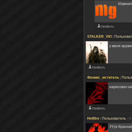
Извинит
STALKER_VIO
|
Пользова
у меня аружи
Феникс_мститель
|
Польз
нарисовал не
Hellfire
|
Пользователь
| 
УУух Красна