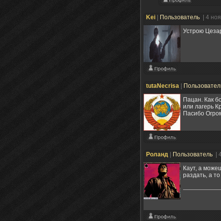
Kei
|
Пользователь
| 4 но
Устрою Цезар
tutaNecrisa
|
Пользовате
Пацан. Как б
или лагерь К
Пасибо Огро
Poланд
|
Пользователь
| 
Каут, а може
раздать, а т