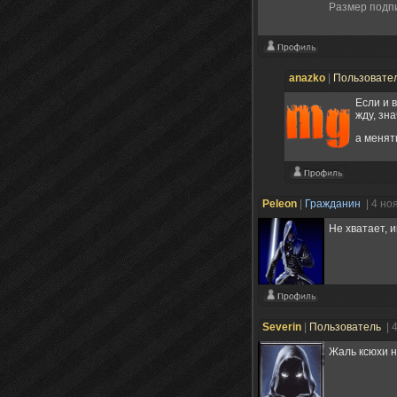
Размер подп
anazko
|
Пользовате
Если и 
жду, зн
а менять
Peleon
|
Гражданин
| 4 но
Не хватает, 
Severin
|
Пользователь
| 
Жаль ксюхи н