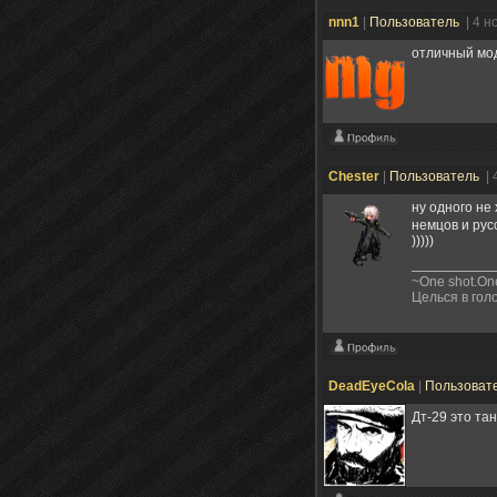
nnn1
|
Пользователь
| 4 н
отличный мод
Chester
|
Пользователь
| 
ну одного не
немцов и рус
)))))
~One shot.On
Целься в гол
DeadEyeCola
|
Пользоват
Дт-29 это та