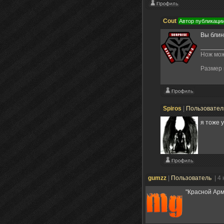
Cout
Автор публикаци
Вы блин
Нож мож
Размер 
Spiros
|
Пользовате
я тоже 
gumzz
|
Пользователь
| 4
"Красной Арм