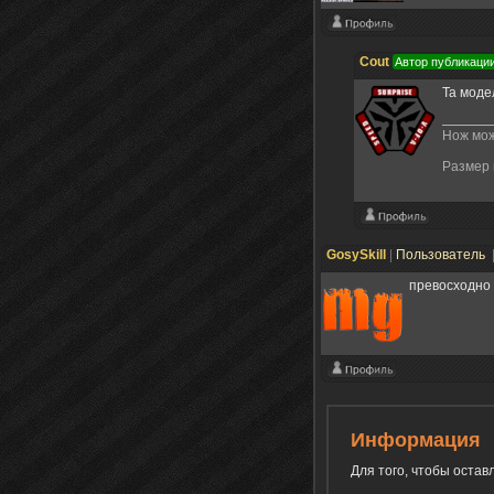
Cout
Автор публикаци
Та моде
Нож мож
Размер 
GosySkill
|
Пользователь
превосходно 
Информация
Для того, чтобы оста