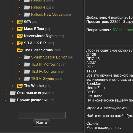
Fallout 3
[1034]
Fallout 4
[2264]
Fallout: New Vegas
[2884]
Добавлено:
4 ноября 2010
GTA
Просмотров:
33356 |
Загру
[267]
Mass Effect
[52]
Понравилось:
108
пользов
Neverwinter Nights
[232]
S.T.A.L.K.E.R.
[220]
The Elder Scrolls
Любите советское оружие??
[5600]
ДТ-29
Skyrim Special Edition
[631]
ППС-43
АКМС
TES III: Morrowind
[34]
РПК
ТТ-33
TES IV: Oblivion
[549]
Все это оружие высокого ка
TES V: Skyrim
великолепие нужно сказать
[4386]
BeerMan
The Witcher
[177]
HeroinZero
Be-Be
Остальные игры
[357]
FireBrand
Прочие разделы
Ну и конечно-же вашему по
[167]
Играем и наслаждаемся!
Найти можно на дамбе Гув
Скрины
Место нахождения:\