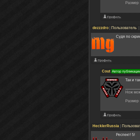
Размер 
dezzzdro
|
Пользователь
|
Судя по скрин
Cout
Автор публикаци
Так и та
Нож мож
Размер 
HecklerRussia
|
Пользова
Респект! 5!