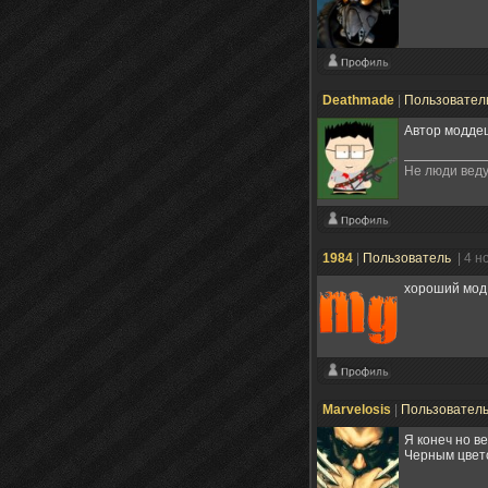
Deathmade
|
Пользовател
Автор моддец
Не люди ведут
1984
|
Пользователь
| 4 н
хороший мод 
Marvelosis
|
Пользовател
Я конеч но в
Черным цве