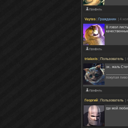
Vaytes
|
Гражданин
| 4 но
В лэвэл листы
качественны
trialaxis
|
Пользователь
| 
эх.. жаль Стеч
покупая пиво
Георгий
|
Пользователь
| 
где мой люб