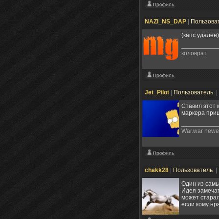
NAZI_NS_DAP
|
Пользова
(капс удален)
коловрат
Jet_Pilot
|
Пользователь
|
Ставил этот 
маркера приц
War.war newer
chakk28
|
Пользователь
|
Один из самы
Идея замечат
может старал
если кому нр