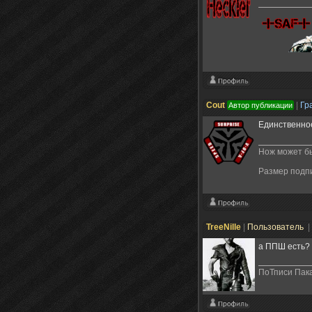
Cout
|
Гр
Автор публикации
Единственное
Нож может бы
Размер подп
TreeNille
|
Пользователь
|
а ППШ есть?
ПоТписи Пака