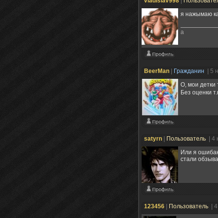
vladislav998
|
Пользовате
я нажымаю ка
a
BeerMan
|
Гражданин
| 5 
О, мои детки 
Без оценки т.
satyrn
|
Пользователь
| 4
Или я ошибаю
стали обзыва
123456
|
Пользователь
| 