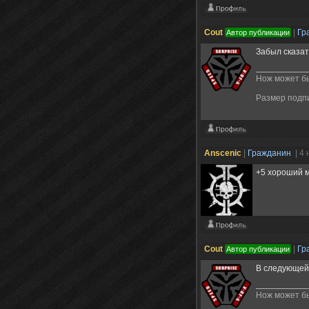
Cout
|
Гр
Автор публикации
Забыл сказат
Нож может бы
Размер подп
Anscenic
|
Гражданин
| 4
+5 хороший м
Cout
|
Гр
Автор публикации
В следующей
Нож может бы