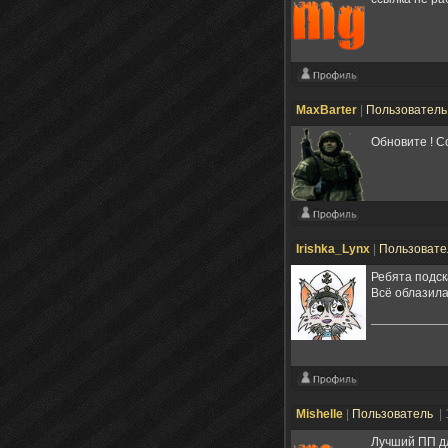
MaxBarter
|
Пользовател
Обновите ! С
Irishka_Lynx
|
Пользоват
Ребята подск
Всё облазила
Mishelle
|
Пользователь
|
Лучший ПП дл