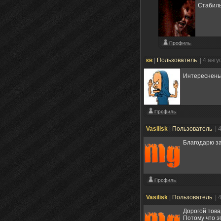
Стабиль
кв
|
Пользователь
| 4 авг
Интереснень
Vasilisk
|
Пользователь
| 
Благодарю з
Vasilisk
|
Пользователь
| 
Дорогой това
Потому что э