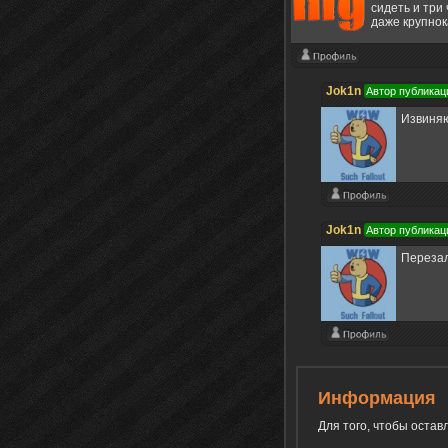
сидеть и три
даже крупнок
Jok1n
Автор публикац
Извиняю
Jok1n
Автор публикац
Перезал
Информация
Для того, чтобы оста