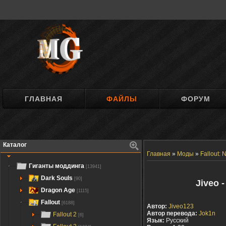
ГЛАВНАЯ
ФАЙЛЫ
ФОРУМ
Каталог
Главная
»
Моды
»
Fallout:
Гиганты моддинга
[13941]
Dark Souls
[90]
Jiveo 
Dragon Age
[1115]
Fallout
[6188]
Автор:
Jiveo123
Автор перевода:
Jok1n
Fallout 2
[6]
Язык:
Русский