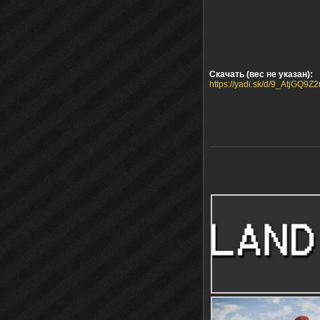
Скачать (вес не указан):
https://yadi.sk/d/9_AtjGQ9