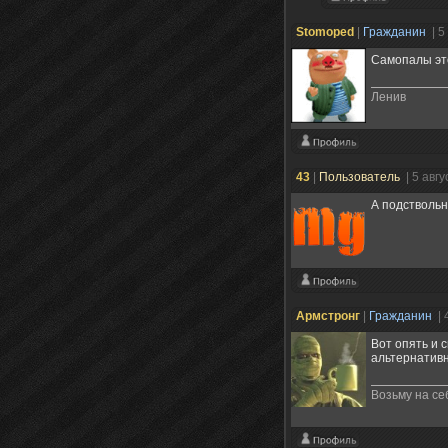
Stomoped
|
Гражданин
| 5
Самопалы это
Ленив
43
|
Пользователь
| 5 авг
А подствольн
Армстронг
|
Гражданин
| 
Вот опять и 
альтернативно
Возьму на се