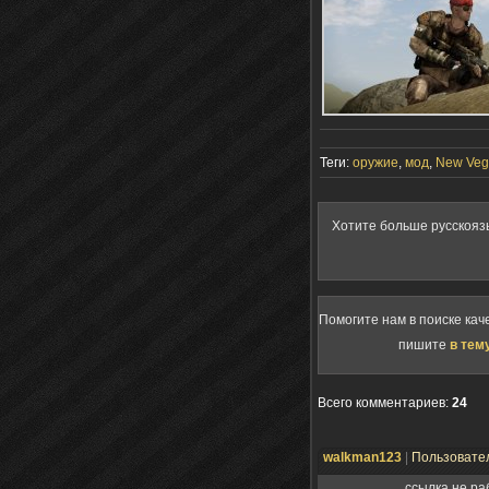
Теги:
оружие
,
мод
,
New Veg
Хотите больше русскояз
Помогите нам в поиске кач
пишите
в тем
Всего комментариев
:
24
walkman123
|
Пользовате
ссылка не ра