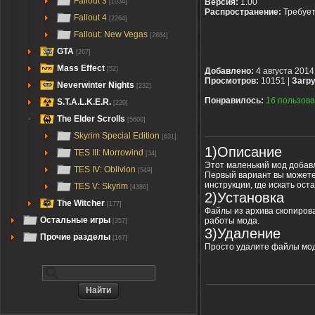
Fallout 3
Версия:
1.00
[1034]
Распространение:
Требуе
Fallout 4
[2264]
Fallout: New Vegas
[2884]
GTA
[267]
Mass Effect
[52]
Добавлено:
4 августа 2014
Просмотров:
10151 |
Загру
Neverwinter Nights
[232]
Понравилось:
16
пользова
S.T.A.L.K.E.R.
[220]
The Elder Scrolls
[5600]
Skyrim Special Edition
[631]
1)Описание
TES III: Morrowind
[34]
Этот маленький мод добавл
TES IV: Oblivion
[549]
Первый вариант вы можете 
инструкции, где искать ост
TES V: Skyrim
[4386]
2)Установка
The Witcher
[177]
Файлы из архива скопирова
Остальные игры
работы мода.
[357]
3)Удаление
Прочие разделы
[167]
Просто удалите файлы мод