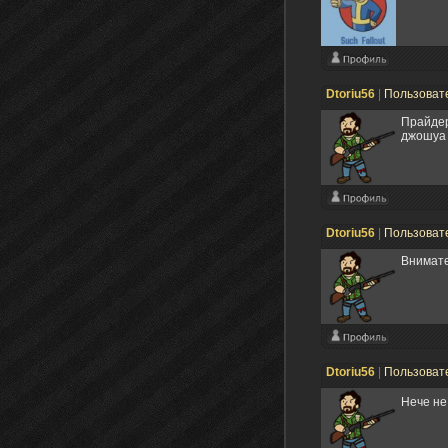
Dtoriu56
|
Пользоват
Прайдер
джошуа 
Dtoriu56
|
Пользоват
Внимате
Dtoriu56
|
Пользоват
Нече не