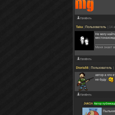
Taka
|
Пользователь
| 14 
Не могу найт
местонахожд
Меня знает 
Dtoriu56
|
Пользователь
|
автор а что е
не буду
Jok1n
Автор публикац
Пыльник