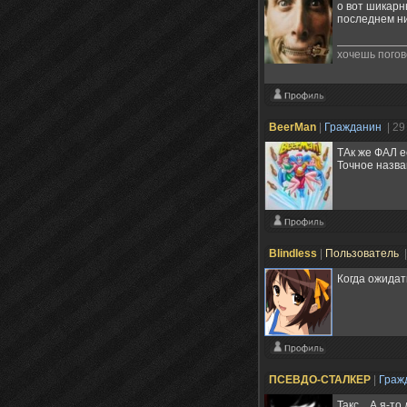
о вот шикар
последнем ни
хочешь погов
BeerMan
|
Гражданин
| 29
ТАк же ФАЛ е
Точное назв
Blindless
|
Пользователь
Когда ожидат
ПСЕВДО-СТАЛКЕР
|
Граж
Такс... А я-т