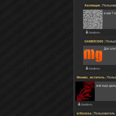
Халявщик
|
Пользов
и как ?
GAMER3000
|
Польз
Длс отк
Феникс_мститель
|
Польз
ачё ещо дал
erihvossa
|
Пользователь