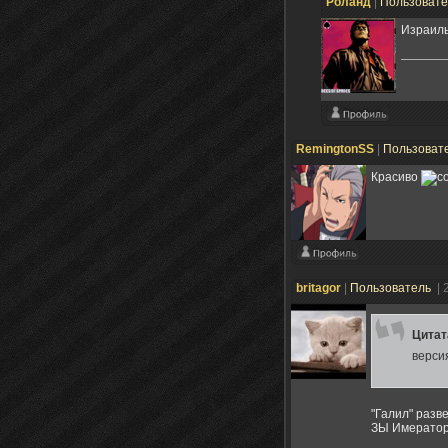
Poланд
|
Пользоват
Израильс
RemingtonSS
|
Пользоват
Красиво
britagor
|
Пользователь
| 
Цита
верси
"Галил" разв
ЗЫ Имератору