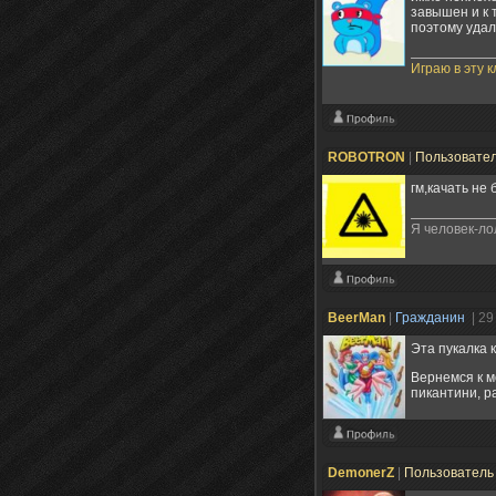
завышен и к 
поэтому удали
Играю в эту 
ROBOTRON
|
Пользовате
гм,качать не
Я человек-ло
BeerMan
|
Гражданин
| 29
Эта пукалка 
Вернемся к м
пикантини, р
DemonerZ
|
Пользовател