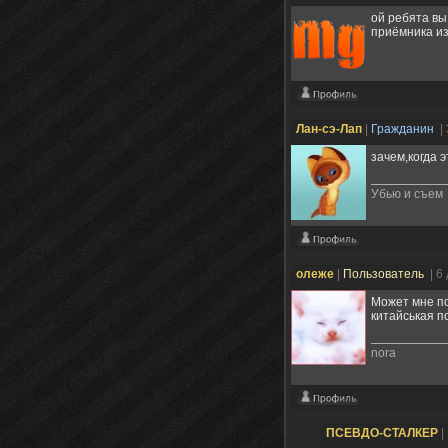
ой ребята вы
приёмника и
Лан-сэ-Лап
|
Гражданин
|
зачем,когда 
Убью и съем
олеже
|
Пользователь
| 6
Может мне пок
китайськая п
nora
ПСЕВДО-СТАЛКЕР
|