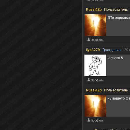
Russi4Zp
|
Пользователь
ЭТо опредил
ilya3279
|
Гражданин
| 29
и снова 5.
Russi4Zp
|
Пользователь
ну вашето фа