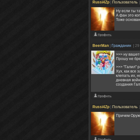
Russi4Zp
|
Пользователь
Ну если ты т
А фан это ко
Тоже основан
BeerMan
|
Гражданин
| 29
>>> ну вашет
Прошу не бре
>>> "Галил" 
Хух, как все
клепать их, 
дневная войн
создания Гал
Russi4Zp
|
Пользователь
Причем Оружи