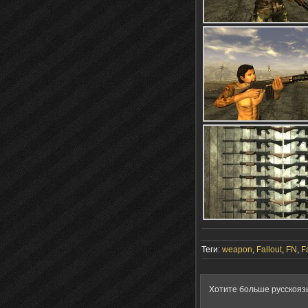
Теги:
weapon
,
Fallout
,
FN
,
F
Хотите больше русскояз