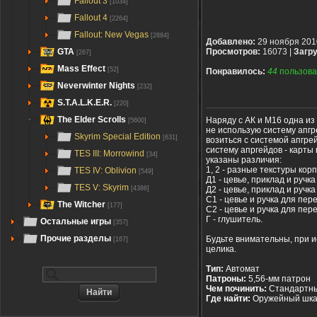
Fallout 3
[1034]
Fallout 4
[2264]
Fallout: New Vegas
[2884]
Добавлено:
29 ноября 201
GTA
Просмотров:
16073 |
Загру
[267]
Mass Effect
[52]
Понравилось:
44
пользова
Neverwinter Nights
[232]
S.T.A.L.K.E.R.
[220]
The Elder Scrolls
Наряду с АК и М16 одна из
[5600]
не использую систему апгр
Skyrim Special Edition
[631]
возиться с системой апгре
систему апргейдов - карты
TES III: Morrowind
[34]
указаны различия:
1, 2 - разные текстуры корп
TES IV: Oblivion
[549]
Д1 - цевье, приклад и ручк
TES V: Skyrim
Д2 - цевье, приклад и ручк
[4386]
С1 - цевье и ручка для пер
The Witcher
[177]
С2 - цевье и ручка для пер
Г - глушитель.
Остальные игры
[357]
Прочие разделы
Будьте внимательны, при 
[167]
целика.
Тип:
Автомат
Патроны:
5,56-мм патрон
Чем починить:
Стандартны
Где найти:
Оружейный шкаф