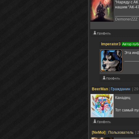
"Наряду с АК
нашим "АК-47
DemonerZZZ
Imperator3
Автор пуб
Эта инф
BeerMan
|
Гражданин
| 29
Канадец
Тот самый пу
[NeMoi]
|
Пользователь
| 