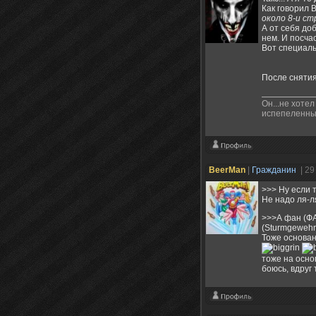
Как говорил 
около 8-и ст
А от себя до
нем. И посча
Вот специал
После снятия
Он...не хотел
испепеленный
BeerMan
|
Гражданин
| 29
>>> Ну если 
Не надо ля-л
>>>А фан (ФА
(Sturmgewehr
Тоже основан
тоже на осно
боюсь, вдруг