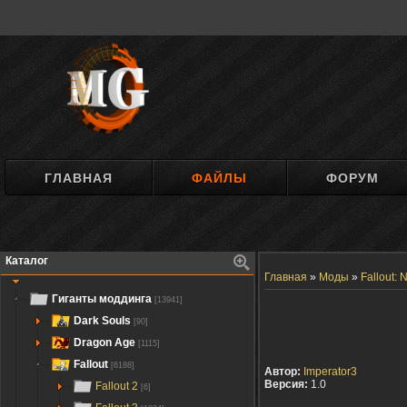
ГЛАВНАЯ
ФАЙЛЫ
ФОРУМ
Каталог
Главная
»
Моды
»
Fallout:
Гиганты моддинга
[13941]
Dark Souls
[90]
Dragon Age
[1115]
Fallout
[6188]
Автор:
Imperator3
Версия:
1.0
Fallout 2
[6]