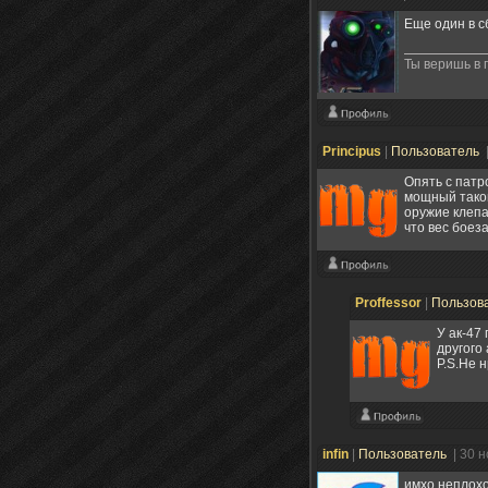
Еще один в с
Ты веришь в
Principus
|
Пользователь
Опять с патр
мощный такой
оружие клепа
что вес боез
Proffessor
|
Пользов
У ак-47
другого
P.S.Не 
infin
|
Пользователь
| 30 
имхо неплохо