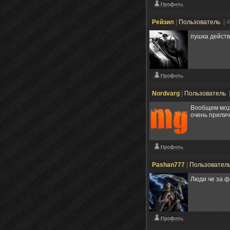
Рейзил
|
Пользователь
| 
пушка дейст
Nordvarg
|
Пользователь
Вообщем мод 
очень прилич
Pashan777
|
Пользовател
Люди че за ф