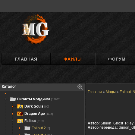
ГЛАВНАЯ
ФАЙЛЫ
ФОРУМ
Каталог
Главная
»
Моды
»
Fallout:
Гиганты моддинга
[13942]
Dark Souls
[90]
Dragon Age
[1115]
Fallout
[6189]
Автор:
Simon_Ghost_Riley
Автор перевода:
Simon_Gh
Fallout 2
[6]