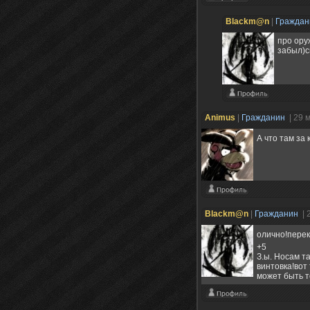
Blackm@n
|
Гражда
про ору
забыл)с
Animus
|
Гражданин
| 29 
А что там за
Blackm@n
|
Гражданин
| 
олично!перек
+5
З.ы. Носам т
винтовка!вот
может быть т