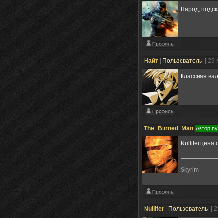
Народ, подск
Найт
|
Пользователь
| 29
Классная ва
The_Burned_Man
Автор пу
Nullifer,цена
Skyrim
Nullifer
|
Пользователь
| 