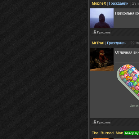
MopпeX
|
Гражданин
| 29 
Прикольна к
MrTratl
|
Гражданин
| 29 м
Отличная вин
The_Burned_Man
Автор пу