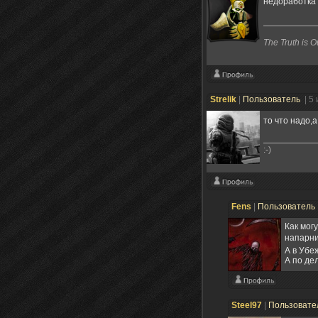
недоработка
The Truth is O
Strelik
|
Пользователь
| 5
то что надо,
:-)
Fens
|
Пользователь
Как мог
напарни
А в Убе
А по де
Steel97
|
Пользовате