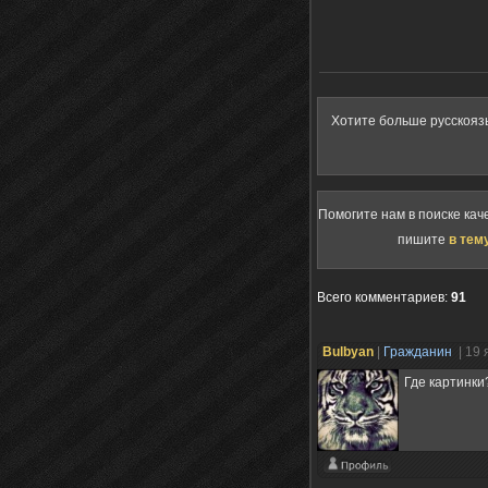
Хотите больше русскояз
Помогите нам в поиске кач
пишите
в тем
Всего комментариев
:
91
Bulbyan
|
Гражданин
| 19
Где картинки