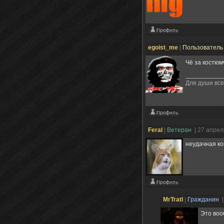
egoist_me
|
Пользовател
Чё за костюм
Для души все
Feral
|
Ветеран
| 27 апрел
неудачная ко
MrTratl
|
Гражданин
|
Это воо