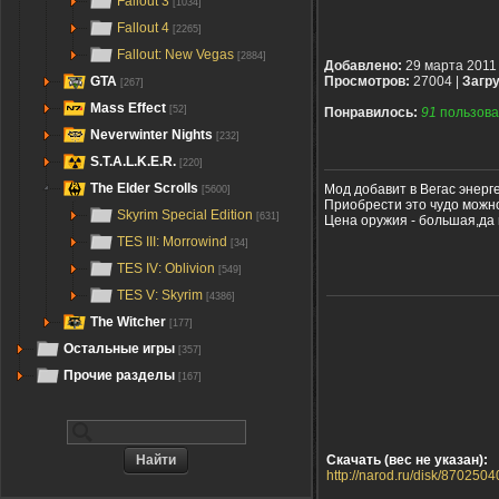
Fallout 3
[1034]
Fallout 4
[2265]
Fallout: New Vegas
[2884]
Добавлено:
29 марта 2011
GTA
Просмотров:
27004 |
Загру
[267]
Mass Effect
[52]
Понравилось:
91
пользова
Neverwinter Nights
[232]
S.T.A.L.K.E.R.
[220]
The Elder Scrolls
Мод добавит в Вегас энерге
[5600]
Приобрести это чудо можно 
Skyrim Special Edition
[631]
Цена оружия - большая,да 
TES III: Morrowind
[34]
TES IV: Oblivion
[549]
TES V: Skyrim
[4386]
The Witcher
[177]
Остальные игры
[357]
Прочие разделы
[167]
Скачать (вес не указан):
http://narod.ru/disk/