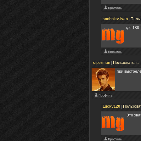
sochniev-ivan
|
Поль
где 188
ciperman
|
Пользователь
при выстреле
Lucky120
|
Пользова
Это зна