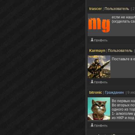
trascer
|
Пользователь
| 
если не нашл
(хх)делать са
Karmayn
|
Пользователь
Поставьте в 
bitronic
|
Гражданин
| 9 и
Во первых на
Во вторых по
одного из то
1- алкоголик
из НКР и под