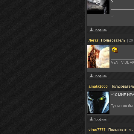
5+
✔
Легат
|
Пользователь
| 29
VENI, VIDI, V
amata2000
|
Пользовател
+10 МНЕ НРА
Тут могла бы
virus7777
|
Пользователь