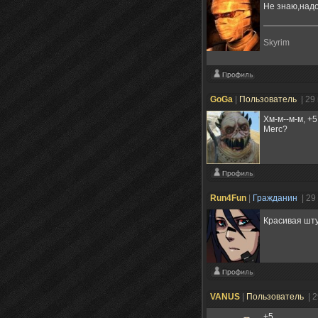
Не знаю,надо
Skyrim
GoGa
|
Пользователь
| 29
Хм-м--м-м, +
Merc?
Run4Fun
|
Гражданин
| 29
Красивая шт
VANUS
|
Пользователь
| 
+5