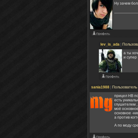
Ну зачем бо
lev_is_ada
|
Пользов
а ты хо
и супер
sania1988
|
Пользователь
прицел НВ по
есть уникаль
глушителем ,
моё основное
основное -ни
а против ког
А по моду ср