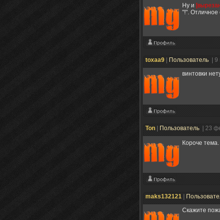
Ну и
[выреза
"!". Отлично
toxaa9
|
Пользователь
| 9
винтовки нет
Ton
|
Пользователь
| 23 ф
Короче тема
maks132121
|
Пользоват
Скажите пожал