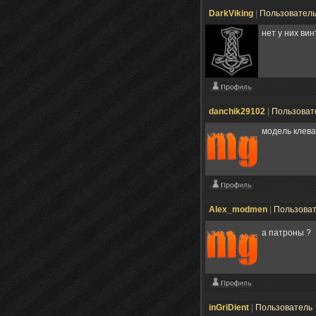
DarkViking
|
Пользовател
нет у них винт
danchik29102
|
Пользоват
модель клева
Alex_modmen
|
Пользова
а патроны ?
inGriDient
|
Пользователь