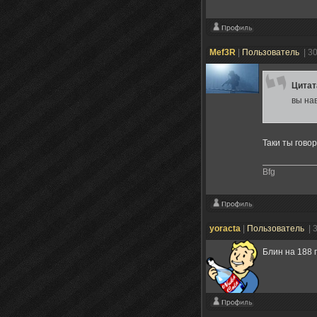
Mef3R
|
Пользователь
| 3
Цита
вы на
Таки ты говор
Bfg
yoracta
|
Пользователь
| 
Блин на 188 