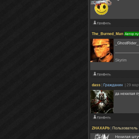
The_Burned_Man
Автор пу
_GhostRider_
Skyrim
dass
|
Гражданин
| 29 мар
да нехилая п
ZHAXAPb
|
Пользователь
Нехилая шту