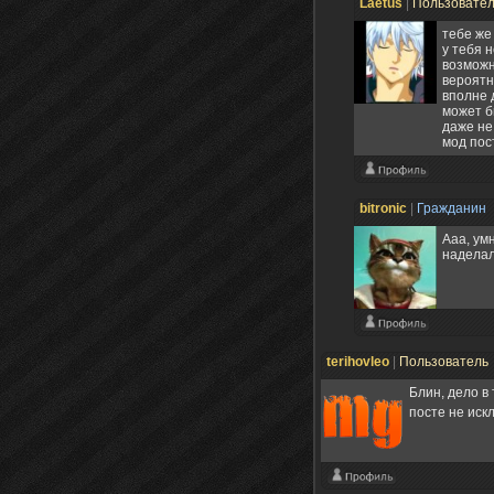
Laetus
|
Пользовате
тебе же
у тебя 
возможн
вероятн
вполне 
может б
даже не
мод пос
bitronic
|
Гражданин
Ааа, ум
наделал
terihovleo
|
Пользователь
Блин, дело в
посте не ис