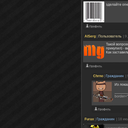
зделайте ог
AlSerg
|
Пользователь
| 9
Такой вопрсе
прикупил) - в
Как заставил
Chrno
|
Гражданин
|
Из лока
border="0
Furax
|
Гражданин
| 18 ию