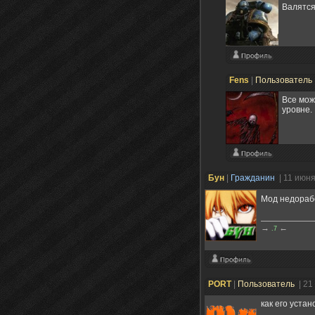
Валятся
Fens
|
Пользователь
Все мож
уровне.
Бун
|
Гражданин
| 11 июн
Мод недораб
→
←
.7
PORT
|
Пользователь
| 21
как его устан