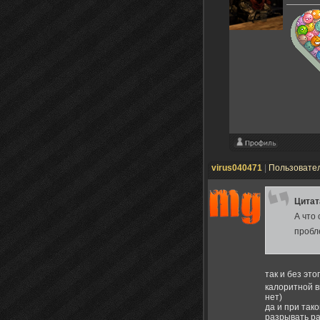
virus040471
|
Пользовате
Цита
А что
пробл
так и без эт
калоритной в
нет)
да и при так
разрывать ра