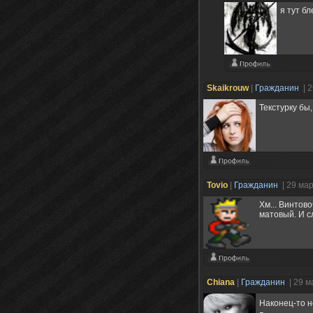
я тут б
Skaikrouw
|
Гражданин
| 
Текстурку бы
Tovio
|
Гражданин
| 29 ма
Хм... Винтов
матовый. И с
Chiana
|
Гражданин
| 29 м
Наконец-то н