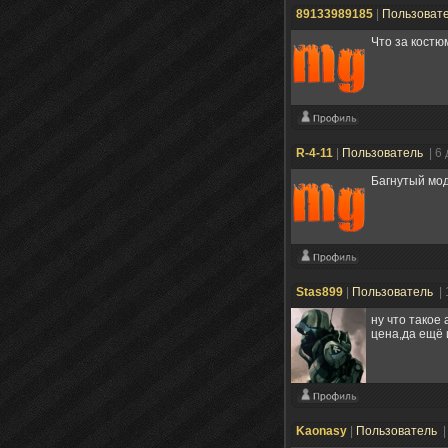
89133989185
|
Пользоват
Что за костю
R-4-11
|
Пользователь
| 6
Багнутый мод
Stas899
|
Пользователь
|
ну что такое
цена,да ещё 
Kaonasy
|
Пользователь
|