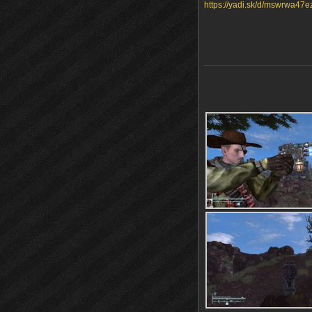
https://yadi.sk/d/mswrwa47