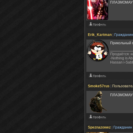
ПЛАЗМОМАУ
Erik_Kartman
|
Граждани
Прикольный п
Продаётся: н
-Nothing is Ab
Hassan i-Sab
Smoke57rus
|
Пользовате
ПЛАЗМОМАУ
Speznazowez
|
Гражданин