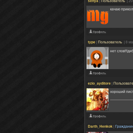
senya
|
Пользователь
| 2
качаю прико
type
|
Пользователь
| 8 м
нет слов!!!дибил
ezio_ayditore
|
Пользоват
хороший пист
Darth_Henkok
|
Граждани