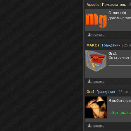
Apostle
|
Пользователь
| 
Отлично!))
Довольно так
MAKCs
|
Гражданин
| 25 
Graf
,
Он стреляет 
Graf
|
Гражданин
| 25 окт
Я любитель п
...-Вот такой