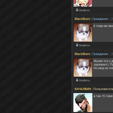
BlackBurn
|
Гражданин
| 
К тому-же мн
BlackBurn
|
Гражданин
| 
Жалко что у 
заряжает). П
Но мод не пл
КАЧАЛКИН
|
Пользовател
а так +5 тож