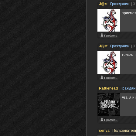
J@rt
|
Гражданин
| 3
присмот
J@rt
|
Гражданин
| 3
только т
Rattlehead
|
Гражда
Ага, я 
senya
|
Пользовател