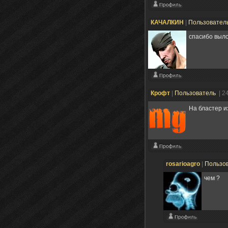
КАЧАЛКИН
|
Пользовател
спасибо выло
Крофт
|
Пользователь
| 2
На бластер и
rosarioagro
|
Пользо
чем ?