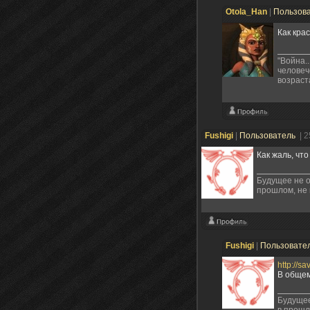
Otola_Han
|
Пользов
Как кра
"Война.
человеч
возраст
Fushigi
|
Пользователь
| 
Как жаль, что
Будущее не о
прошлом, не 
Fushigi
|
Пользовате
http://s
В общем
Будущее
в прошл