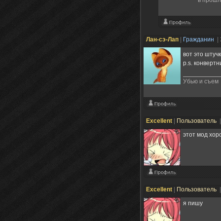
Лан-сэ-Лап
|
Гражданин
|
вот это штуч
p.s. конвертни
Убью и съем
Excellent
|
Пользователь
этот мод хо
Excellent
|
Пользователь
я пишу