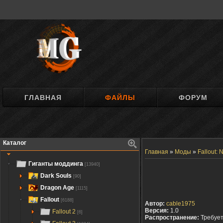
ГЛАВНАЯ
ФАЙЛЫ
ФОРУМ
Каталог
Главная
»
Моды
»
Fallout:
Гиганты моддинга
[13940]
Dark Souls
[90]
Dragon Age
[1115]
Fallout
[6188]
Автор:
cable1975
Версия:
1.0
Fallout 2
[6]
Распространение:
Требуе