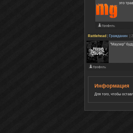
это тра
Rattlehead
|
Гражданин
| 
"Маузер" буду
Информация
Для того, чтобы оста