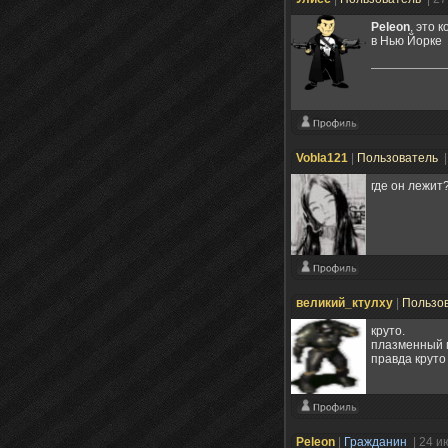
Peleon
, это 
в Нью Йорке
Vobla121
|
Пользователь
|
где он лежит
великий_ктулху
|
Пользо
круто.
плазменный 
правда круто
Peleon
|
Гражданин
| 24 и