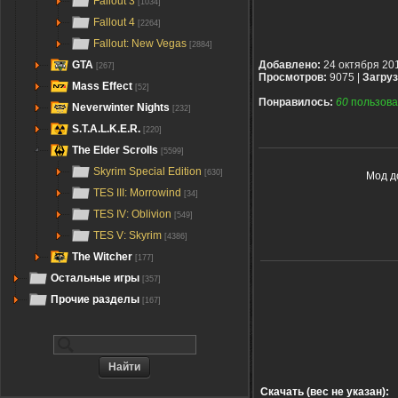
Fallout 3
[1034]
Fallout 4
[2264]
Fallout: New Vegas
[2884]
GTA
Добавлено:
24 октября 20
[267]
Просмотров:
9075 |
Загруз
Mass Effect
[52]
Понравилось:
60
пользова
Neverwinter Nights
[232]
S.T.A.L.K.E.R.
[220]
The Elder Scrolls
[5599]
Skyrim Special Edition
[630]
Мод д
TES III: Morrowind
[34]
TES IV: Oblivion
[549]
TES V: Skyrim
[4386]
The Witcher
[177]
Остальные игры
[357]
Прочие разделы
[167]
Скачать (вес не указан):