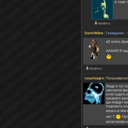
я тоже 
DarkONline
|
Гражданин
|
xD опять бр
АААА!!!! Я ору
rosarioagro
|
Пользовате
Люди я тут п
смотрели фил
если судить 
среднего ран
щя пойдут ко
подогреть ог
играть в чём 
нет ?
Про
катастрофа к