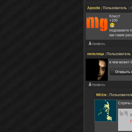
Apostle
|
Пользователь
| 
Класс!
+100
подскажите п
как такие ра
пепелица
|
Пользователь
в чем может 
Wh1te
|
Пользовател
Спрячь 