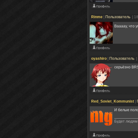
Rinme
|
Пользователь
| 1
Ваааау, что 
oyashiro
|
Пользователь
|
серьёзно BR
Red_Soviet_Kommunist
|
И белые поло
Будет людям 