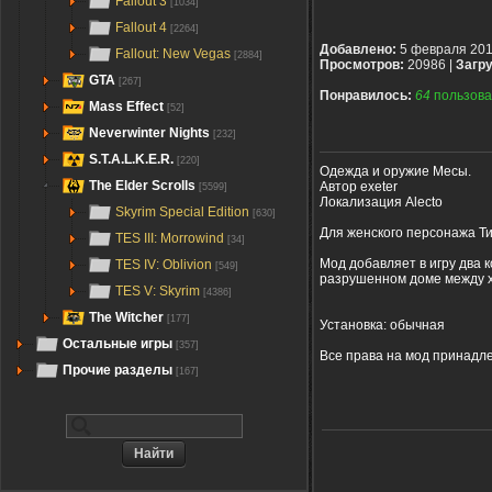
Fallout 3
[1034]
Fallout 4
[2264]
Добавлено:
5 февраля 20
Fallout: New Vegas
[2884]
Просмотров:
20986 |
Загру
GTA
[267]
Понравилось:
64
пользова
Mass Effect
[52]
Neverwinter Nights
[232]
S.T.A.L.K.E.R.
[220]
Одежда и оружие Месы.
The Elder Scrolls
Автор exeter
[5599]
Локализация Alecto
Skyrim Special Edition
[630]
Для женского персонажа Т
TES III: Morrowind
[34]
Мод добавляет в игру два 
TES IV: Oblivion
[549]
разрушенном доме между хи
TES V: Skyrim
[4386]
The Witcher
[177]
Установка: обычная
Остальные игры
[357]
Все права на мод принадле
Прочие разделы
[167]