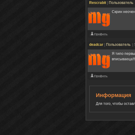
Rescrabit
|
Пользователь
Скрин неоче
deadcar
|
Пользователь
|
Я типо первы
вписываеца!!!
Информация
Для того, чтобы оста