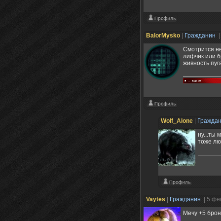
BalorMysko
|
Гражданин
|
Смотрится не
лифчик или б
живность пуга
Wolf_Alone
|
Гражда
ну...ты
тоже лю
Vaytes
|
Гражданин
| 5 фе
Мечу +5 брон