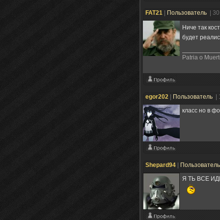
FAT21
|
Пользователь
| 3
Ниче так кос
будет реали
Patria o Muert
egor202
|
Пользователь
|
класс но в ф
Shepard94
|
Пользовател
Я ТЬ ВСЕ ИД