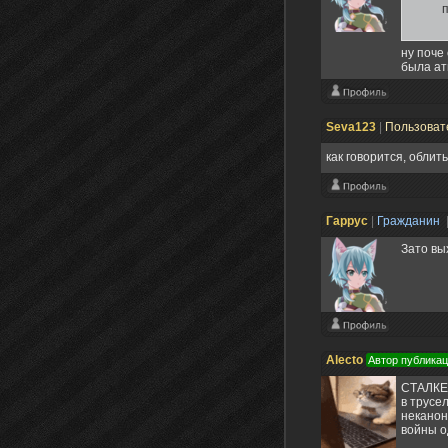
ну поче
была ат
Seva123
|
Пользоват
как говорится, облит
Гаррус
|
Гражданин
Зато вы
Alecto
Автор публика
СТАЛКЕР
в трусе
неканон
войны о