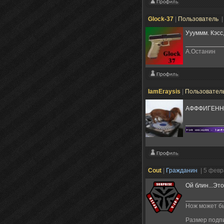
Glock-37
|
Пользователь
|
Уууммм. Кэсс,
А.Останин
IamEraysis
|
Пользовател
АФФФИГЕН
Cout
|
Гражданин
| 5 февр
Ой блин...Эт
Нож может бы
Размер подп