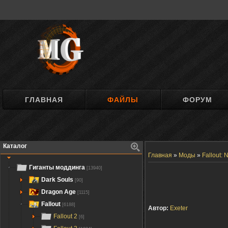
ГЛАВНАЯ
ФАЙЛЫ
ФОРУМ
Каталог
Главная
»
Моды
»
Fallout:
Гиганты моддинга
[13940]
Dark Souls
[90]
Dragon Age
[1115]
Fallout
[6188]
Автор:
Exeter
Fallout 2
[6]