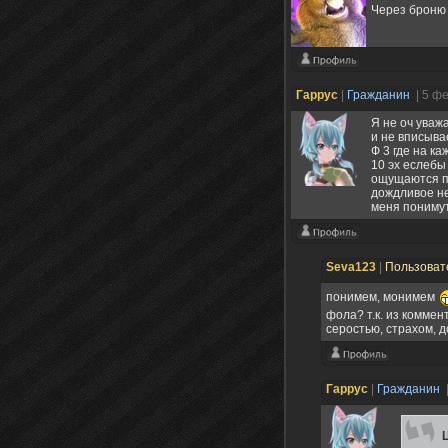
Через броню 
Гаррус
|
Гражданин
| 5 ф
Я не оч уважа
и не вписыва
Ф 3 где на к
10 эх еслебы
ощущаются по
дождливое не
меня пониму
Seva123
|
Пользоват
понимем, монимем
фола? т.к. из комме
серостью, страхом, д
Гаррус
|
Гражданин