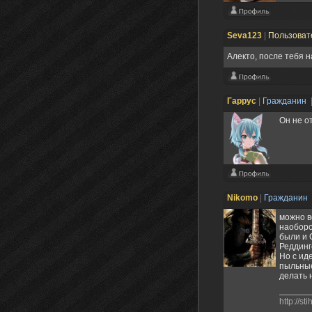
Seva123
|
Пользоват
Алекто, после тебя 
Гаррус
|
Гражданин
Он не о
Nikomo
|
Гражданин
можно в
наоборо
были и 
Реддинг
Но с ид
пыльные
делать 
http://st