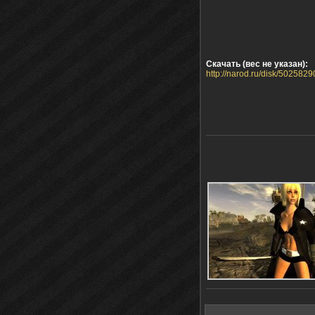
Скачать (вес не указан):
http://narod.ru/disk/50258