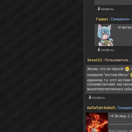
Гаррус
|
Гражданин
И мутан
Seva123
|
Пользователь
|
Жалко, что не чёрной
к
название "костюм Месы"
идиничку, т.к. этот костю
супермутантами. как сказ
вышеперечисленных субье
КаПиТаН-КаКаО
|
Гражда
+4 За мод -
Кто сказал, 