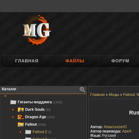
ГЛАВНАЯ
ФАЙЛЫ
ФОРУМ
Каталог
Главная
»
Моды
»
Fallout:
Гиганты моддинга
[13940]
Dark Souls
[90]
Rus
Dragon Age
[1115]
Fallout
[6188]
Автор:
AmaccurzerO
Автор перевода:
ApeX
Fallout 2
[6]
Язык:
Русский