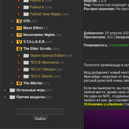
Fallout 3
Версия:
1.0.4
[1034]
Лор:
Полностью подходит 
Fallout 4
[2264]
Распространение:
Ни при 
Fallout: New Vegas
[2884]
GTA
[267]
Mass Effect
[52]
Добавлено:
25 апреля 202
Neverwinter Nights
[232]
Просмотров:
322 |
Загрузо
S.T.A.L.K.E.R.
[220]
Понравилось:
3
пользоват
The Elder Scrolls
[5599]
Skyrim Special Edition
[630]
TES III: Morrowind
[34]
Посетите Арчибальда в зал
TES IV: Oblivion
[549]
Мод добавляет новый неот
TES V: Skyrim
Фрисайде, недалеко от вхо
[4386]
русской рулеткой очень св
The Witcher
[177]
Если вы выиграете, вы пол
Остальные игры
[357]
любом месте, кроме зала «
Ни один из NPC, созданных
Прочие разделы
[167]
любого из них, вы станови
Установка и удаление
ста