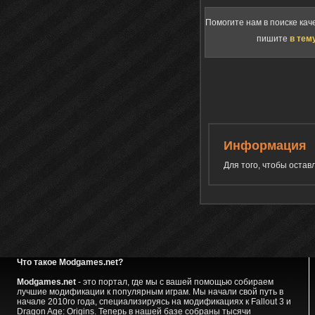
Помогите нам в поиске кач
пишите
в тем
Информация
Для того, чтобы оста
Что такое Modgames.net?
Modgames.net
- это портал, где мы с вашей помощью собираем
лучшие модификации к популярным играм. Мы начали свой путь в
начале 2010го года, специализируясь на модификациях к Fallout 3 и
Dragon Age: Origins. Теперь в нашей базе собраны тысячи