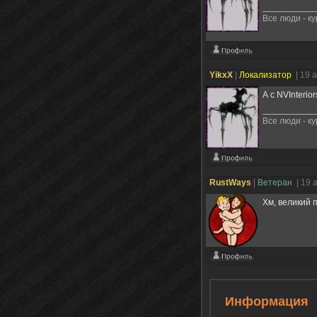
Все люди - к
YikxX
|
Локализатор
| 19 
А с NVInteri
Все люди - к
RustWays
|
Ветеран
| 19 
Хм, великий 
Информация