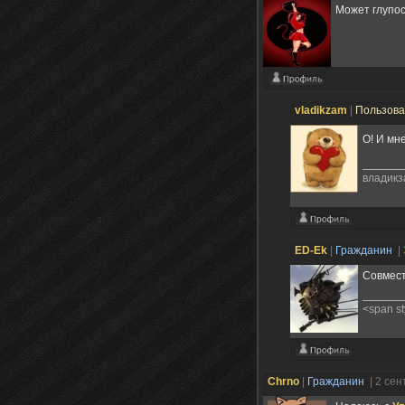
Может глупос
vladikzam
|
Пользов
О! И мн
владикз
ED-Ek
|
Гражданин
|
Совмест
<span s
Chrno
|
Гражданин
| 2 се