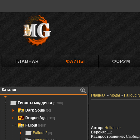
ГЛАВНАЯ
ФАЙЛЫ
ФОРУМ
Каталог
Главная
»
Моды
»
Fallout:
Гиганты моддинга
[13940]
Dark Souls
[90]
Dragon Age
[1115]
Fallout
[6188]
Автор:
Hellraiser
Версия:
1.2
Fallout 2
[6]
Распространение:
Свобод