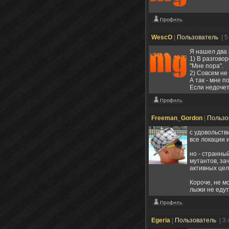
WescO
|
Пользователь
| 
Я нашел два 
1) В разгово
"Мне пора".
2) Совсем не
А так - мне 
Если недочет
Freeman_Gordon
|
Пользо
с удовольств
все локации 
но - странны
мутантов, зач
активных целе
Короче, не м
лыжи не едут
Egeria
|
Пользователь
| 3