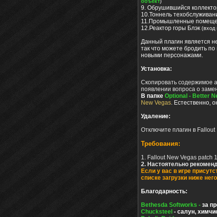
объект
)
9. Обрушившийся коллект
10.Тоннель техобслуживан
11.Промышленные помещен
12.Реактор горы Блэк
(вход
Данный плагин является н
так что можете бродить по
новыми персонажами.
Установка:
Скопировать содержимое арх
появлении вопроса о замен
В папке
Optional - Better 
New Vegas
. Естественно, 
Удаление:
Отключите плагин в Fallout
Требования:
1. Fallout New Vegas patch 
2. Настоятельно рекомен
Если у вас в игре присут
списке загрузки ниже него
Благодарность:
Bethesda Softworks -
за п
Chucksteel
- cалун, химчи