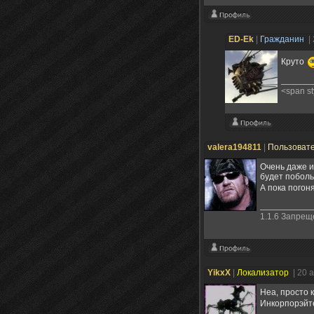
ED-Ek
|
Гражданин
|
Круто
<span s
valera194811
|
Пользоват
Очень даже и
будет поболь
А пока погон
1.1.6 Запре
YikxX
|
Локализатор
| 20 
Неа, просто 
Инкорпорэйт