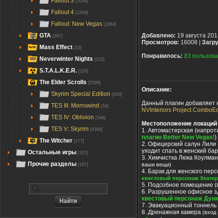
Fallout 3
[1034]
Fallout 4
[2264]
Fallout: New Vegas
[2884]
GTA
Добавлено:
19 августа 201
[267]
Просмотров:
16008 |
Загру
Mass Effect
[52]
Понравилось:
83
пользова
Neverwinter Nights
[232]
S.T.A.L.K.E.R.
[220]
The Elder Scrolls
[5599]
Описание:
Skyrim Special Edition
[630]
Данный плагин добавляет 
TES III: Morrowind
[34]
NVInteriors Project ComboEd
TES IV: Oblivion
[549]
Местоположение локаций 
TES V: Skyrim
1. Автомастерская (напрот
[4386]
плагин Better New Vegas!
)
The Witcher
[177]
2. Офицерский салун Лили 
уходит спать в женский бар
Остальные игры
[357]
3. Химчистка Люка Коулма
Прочие разделы
ваши вещи)
[167]
4. Барак для женского пер
квестовый персонаж Хеатер
5. Подсобное помещение (
6. Разрушенное офисное з
квестовый персонаж Дун
7. Эвакуационный тоннель 
8. Дренажная камера
(вход