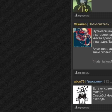
Vakarian
|
Пользователь
|
Путаются име
и которого н
квеста дооол
и нападет. Та
Алсо, пригла
знаю сколько,
#hate_fallout
abon75
|
Гражданин
| 12 
Есть ли совм
Motel)?
Спасибо! Нов
очередь.