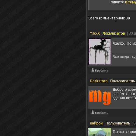
пишите
в тем
Всего комментариев
:
38
YikxX
|
Локализатор
| 30 
Жалко, что м
Все люди - к
Darkstorn
|
Пользователь
Доброго врем
зашёл в него
здания нет. В
Кайрон
|
Пользователь
| 
Тот же вопро