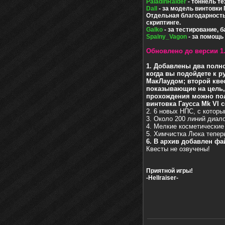
PaladinRaider
- тоннель т
Dall
- за модель винтовки 
Отдельная благодарност
скриптинге.
Galko
- за тестирование, 
Spalny_Vagon
- за помощь 
Обновлено до версии 1.
1. Добавлены два полн
когда вы подойдете к р
МакЛаудом; второй кве
показывающие на цель, 
прохождения можно пол
винтовка Гаусса Mk VI 
2. 6 новых НПС, с которы
3. Около 200 линий диал
4. Мелкие косметические
5. Химчистка Люка теперь
6. В архив добавлен ф
Квесты не озвучены!
Приятной игры!
-Hellraiser-