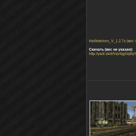
HellInteriors_V_1.2.7z (вес:
Скачать (вес не указан):
http://yadi.sk/d/Vqv4jgGq8q