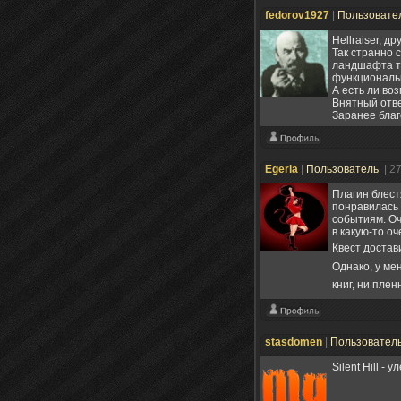
fedorov1927
|
Пользовате
Hellraiser, д
Так странно 
ландшафта то
функциональн
А есть ли воз
Внятный отве
Заранее благ
Egeria
|
Пользователь
| 2
Плагин блест
понравилась 
событиям. Оч
в какую-то о
Квест достав
Однако, у ме
книг, ни плен
stasdomen
|
Пользовател
Silent Hill -