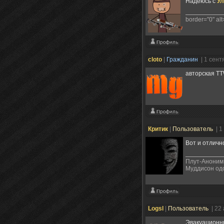
Надеюсь с
У
border="0" alt=
cloto
|
Гражданин
| 1 сен
авторская TT
Критик
|
Пользователь
| 1
Вот и отличн
Плут-Аноним.
Муддисон од
Logsl
|
Пользователь
| 22
Эвакуационн