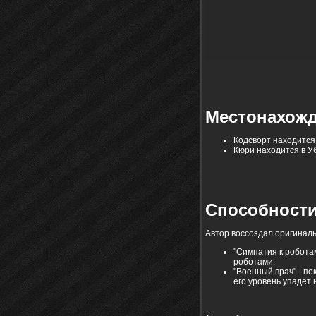
Местонахож
Кодсворт находится 
Кюри находится в Уб
Способност
Автор воссоздал оригиналь
"Симпатия к роботам
роботами.
"Военный врач" - по
его уровень упадет