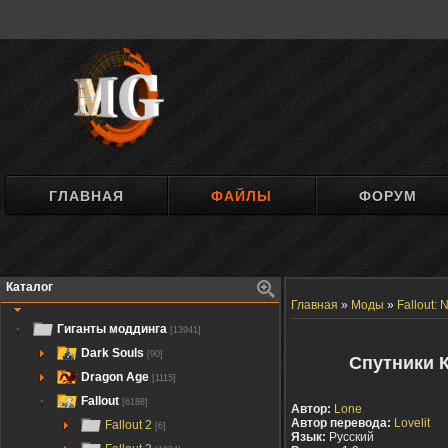
ГЛАВНАЯ
ФАЙЛЫ
ФОРУМ
Каталог
Главная
»
Моды
»
Fallout:
Гиганты моддинга
[13941]
Dark Souls
[90]
Спутники К
Dragon Age
[1115]
Fallout
[6188]
Автор:
Lone
Автор перевода:
Lovelit
Fallout 2
[6]
Язык:
Русский