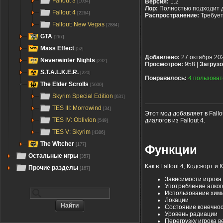
Fallout 3
Версия:
1.2
[1034]
Лор:
Полностью подходит 
Fallout 4
[2264]
Распространение:
Требуе
Fallout: New Vegas
[2884]
GTA
[267]
Mass Effect
[52]
Добавлено:
27 октября 20
Neverwinter Nights
[232]
Просмотров:
958 |
Загрузо
S.T.A.L.K.E.R.
[220]
Понравилось:
4
пользоват
The Elder Scrolls
[5600]
Skyrim Special Edition
[631]
TES III: Morrowind
[34]
Этот мод добавляет в Fall
TES IV: Oblivion
диалогов из Fallout 4.
[549]
TES V: Skyrim
[4386]
The Witcher
[177]
Функции
Остальные игры
[357]
Как в Fallout 4, Кодсворт 
Прочие разделы
[167]
Зависимости игрока
Употребление алког
Использование хим
Локации
Состояние конечнос
Уровень радиации
Перегрузку игрока 