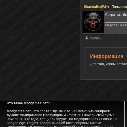
Skandalist(WH)
|
Пользов
Сократить бы
Мертвец на м
Информация
Для того, чтобы оста
Что такое Modgames.net?
Modgames.net
- это портал, где мы с вашей помощью собираем
лучшие модификации к популярным играм. Мы начали свой путь в
начале 2010го года, специализируясь на модификациях к Fallout 3 и
Dragon Age: Origins. Теперь в нашей базе собраны тысячи