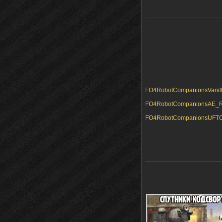
FO4RobotCompanionsVanilla
FO4RobotCompanionsAE_RUS
FO4RobotCompanionsUFTC_R