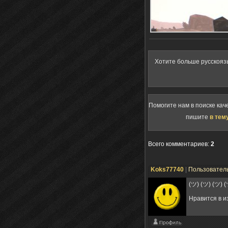
Хотите больше русскояз
Помогите нам в поиске кач
пишите
в тем
Всего комментариев
:
2
Koks77740
|
Пользовател
(ツ) (ツ) (ツ) (
Нравится в и