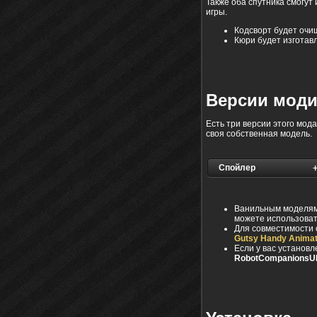
Также оба спутника смогут
игры.
Кодсворт будет очищ
Кюри будет изготавл
Версии мод
Есть три версии этого мода
своя собственная модель.
Спойлер
Ванильным моделям р
можете использоват
Для совместимости с
Gutsy Handy Anima
Если у вас установл
RobotCompanions