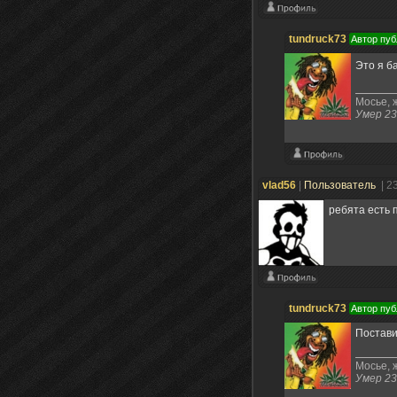
tundruck73
Автор пуб
Это я б
Мосье, ж
Умер 23
vlad56
|
Пользователь
| 2
ребята есть 
tundruck73
Автор пуб
Постави
Мосье, ж
Умер 23