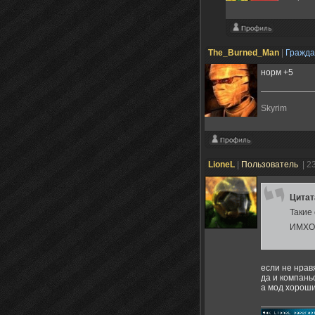
The_Burned_Man
|
Гражд
норм +5
Skyrim
LioneL
|
Пользователь
| 2
Цита
Такие 
ИМХО
если не нрав
да и компань
а мод хороши