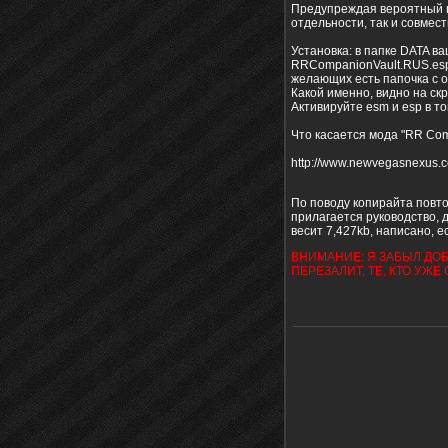
Предупреждая вероятный во
отдельности, так и совмест
Установка: в папке DATA 
RRCompanionVault.RUS.esp и
желающих есть папочка с о
Какой именно, видно на ск
Активируйте esm и esp в то
Что касается мода "RR Comp
http://www.newvegasnexus.c
По поводу копирайта повтор
прилагается руководство, 
весит 7,427kb, написано, 
ВНИМАНИЕ: Я ЗАБЫЛ ДОБ
ПЕРЕЗАЛИТ, ТЕ, КТО УЖЕ