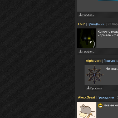
Loup
|
Гражданин
| 23 мар
Конечно моло
нормале игра
Alphaverb
|
Граждан
Не знаю
AlexxGreat
|
Гражданин
|
мне её ко