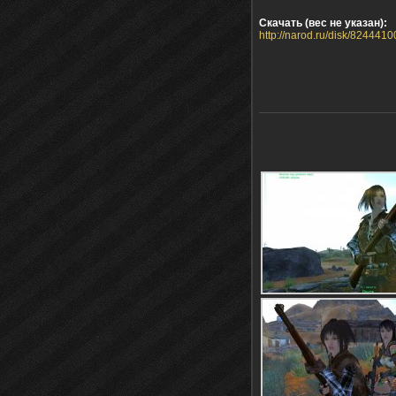
Скачать (вес не указан):
http://narod.ru/disk/8244410