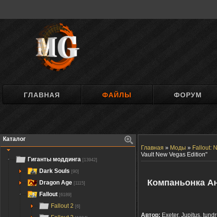
ГЛАВНАЯ
ФАЙЛЫ
ФОРУМ
Каталог
Главная
»
Моды
»
Fallout:
Vault New Vegas Edition"
Гиганты моддинга
[13942]
Dark Souls
[90]
Компаньонка Ан
Dragon Age
[1115]
Fallout
[6189]
Fallout 2
[6]
Автор:
Exeter, Jupitus, tund