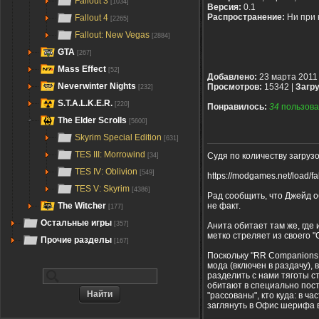
Fallout 3
[1034]
Версия:
0.1
Распространение:
Ни при 
Fallout 4
[2265]
Fallout: New Vegas
[2884]
GTA
[267]
Mass Effect
[52]
Добавлено:
23 марта 2011
Neverwinter Nights
Просмотров:
15342 |
Загру
[232]
S.T.A.L.K.E.R.
[220]
Понравилось:
34
пользова
The Elder Scrolls
[5600]
Skyrim Special Edition
[631]
TES III: Morrowind
Судя по количеству загруз
[34]
TES IV: Oblivion
[549]
https://modgames.net/load/
TES V: Skyrim
[4386]
Рад сообщить, что Джейд о
не факт.
The Witcher
[177]
Остальные игры
[357]
Анита обитает там же, где 
метко стреляет из своего 
Прочие разделы
[167]
Поскольку "RR Companions
мода (включен в раздачу),
разделить с нами тяготы с
обитают в специально пос
"рассованы", кто куда: в 
заглянуть в Офис шерифа в