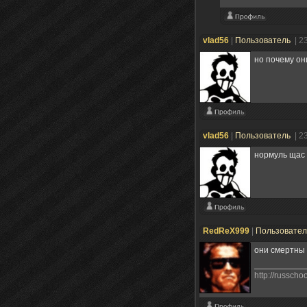
vlad56
|
Пользователь
| 2
но почему он
vlad56
|
Пользователь
| 2
нормуль щас 
RedReX999
|
Пользовате
они смертны
http://russcho