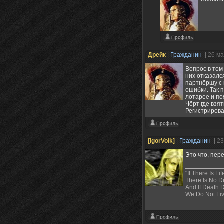
Дрейк
|
Гражданин
| 26 м
Вопрос в том
них отказалс
партнёршу с 
ошибки. Так 
лотарее и по
Чёрт где взят
Регистрирова
[IgorVolk]
|
Гражданин
| 2
Это что, пер
"If There Is Li
There Is No D
And If Death 
We Do Not Li