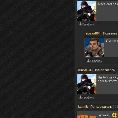
А все сам ра
вован864
|
Пользова
У меня 
AkeJlJla
|
Пользователь
|
Ни Анита ни 
приближается
kalmik
|
Пользователь
| 1
чётко +5