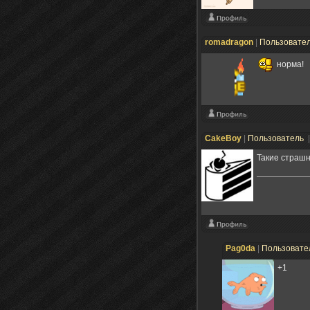
romadragon
|
Пользовате
норма!
CakeBoy
|
Пользователь
Такие страшн
Pag0da
|
Пользовате
+1