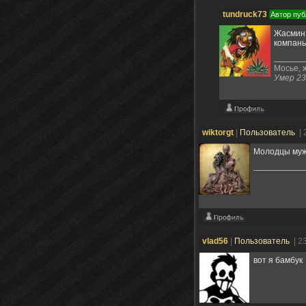
tundruck73
Автор пуб
Жасмин 
компань
Мосье, ж
Умер 23
wiktorgt
|
Пользователь
| 
Молодцы мужи
vlad56
|
Пользователь
| 2
вот я бамбук