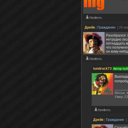
Дрейк
|
Гражданин
| 26 м
Разобрался. 
нетрудно (ес
пятнадцать м
что получило
он кому-нибу
tundruck73
Автор пуб
Выклады
попробу
Мосье, ж
Умер 23
Дрейк
|
Гражданин
|
Спасибо