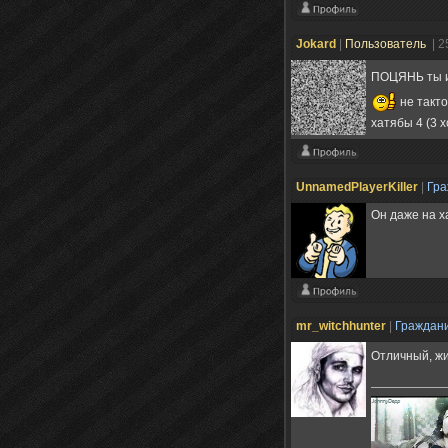
Jokard
|
Пользователь
| 2
ПОЦЯНЬ ты и
не такт
хатябы 4 (3 
UnnamedPlayerKiller
|
Гр
Он даже на 
mr_witchhunter
|
Граждан
Отличный, жи