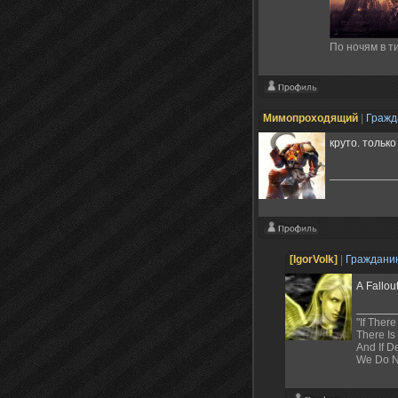
По ночям в ти
Мимопроходящий
|
Граж
круто. тольк
[IgorVolk]
|
Граждани
А Fallou
"If There
There Is
And If D
We Do N