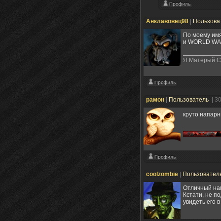
Анклавовец98
|
Пользова
По моему имя 
и WORLD WA
Я Матерый Ст
рамон
|
Пользователь
| 3
круто напар
coolzombie
|
Пользовател
Отличный нап
Кстати, не п
увидеть его в