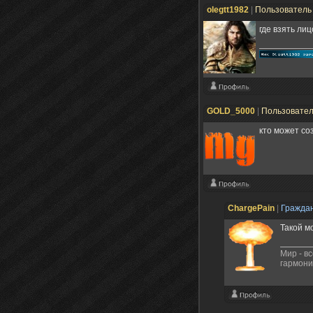
olegtt1982
|
Пользовател
где взять лиц
GOLD_5000
|
Пользовате
кто может со
ChargePain
|
Гражда
Такой м
Мир - в
гармони