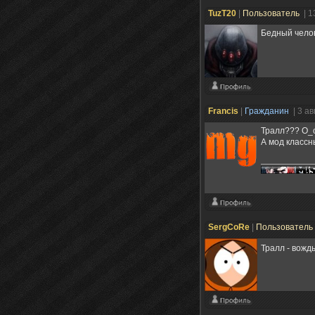
TuzT20
|
Пользователь
| 1
Бедный челов
Francis
|
Гражданин
| 3 а
Тралл??? О_о
А мод классн
SergCoRe
|
Пользователь
Тралл - вожд