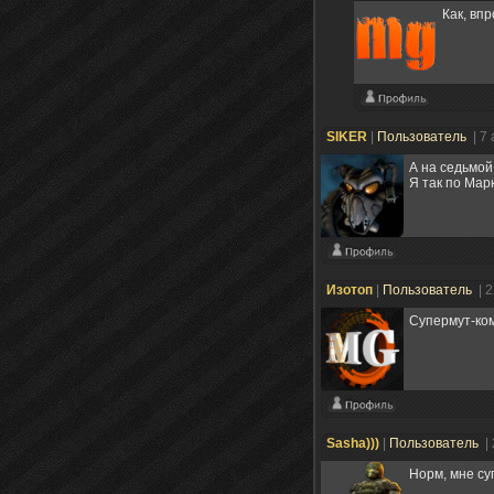
Как, вп
SIKER
|
Пользователь
| 7
А на седьмой
Я так по Марк
Изотоп
|
Пользователь
| 
Супермут-ком
Sasha)))
|
Пользователь
|
Норм, мне су