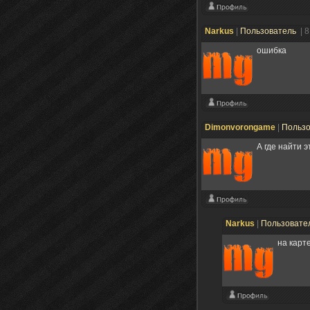
Narkus
|
Пользователь
| 
ошибка
Dimonvorongame
|
Польз
А где найти 
Narkus
|
Пользовате
на карт