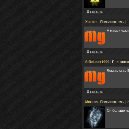
Xuebes
|
Пользователь
| 
А мамок чужи
StReLock1999
|
Пользова
Локтар огар !
Moreon
|
Пользователь
| 
Он больше н