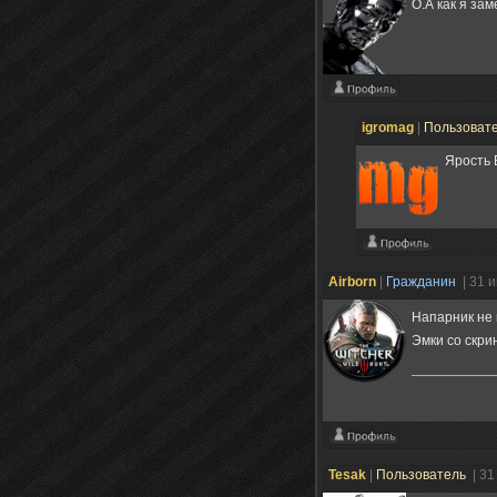
О.А как я за
igromag
|
Пользоват
Ярость
Airborn
|
Гражданин
| 31 
Напарник не
Эмки со скри
Tesak
|
Пользователь
| 31