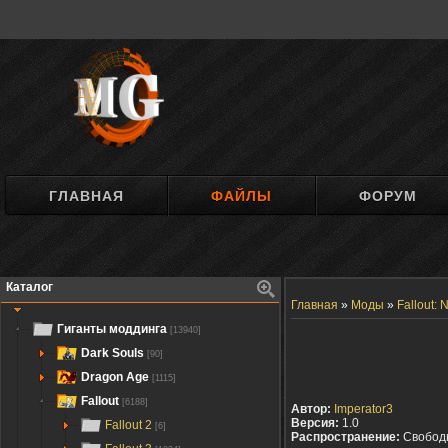
ГЛАВНАЯ
ФАЙЛЫ
ФОРУМ
Каталог
Главная
»
Моды
»
Fallout:
Гиганты моддинга
[13940]
Dark Souls
[90]
Dragon Age
[1115]
Fallout
[6188]
Автор:
Imperator3
Версия:
1.0
Fallout 2
[6]
Распространение:
Свобод