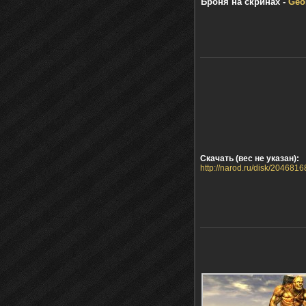
Броня на скринах -
Geo
Скачать (вес не указан):
http://narod.ru/disk/2046816