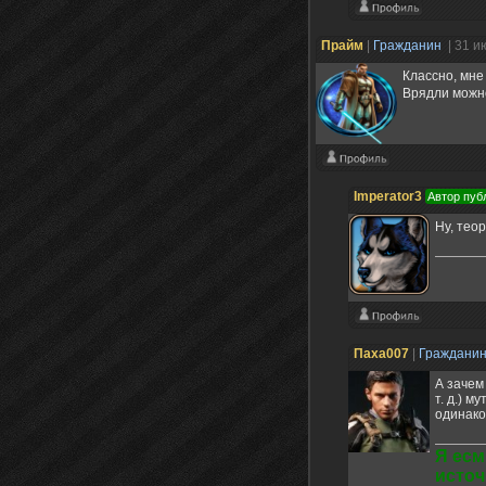
Прайм
|
Гражданин
| 31 и
Классно, мне 
Врядли можно
Imperator3
Автор пуб
Ну, тео
Паха007
|
Граждани
А зачем
т. д.) м
одинако
Я есм
источ