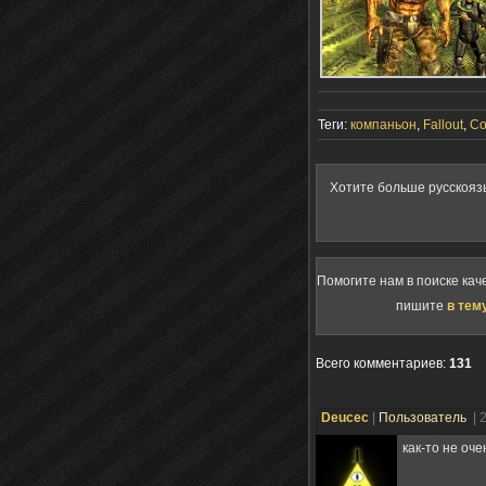
Теги:
компаньон
,
Fallout
,
Co
Хотите больше русскояз
Помогите нам в поиске кач
пишите
в тем
Всего комментариев
:
131
Deucec
|
Пользователь
| 
как-то не оч