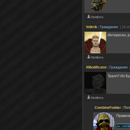
Volkrik
|
Гражданин
| 18 а
Интересно, р
XModificator
|
Гражданин
Тралл? Из Б
CombineFodder
|
Пол
Правиль