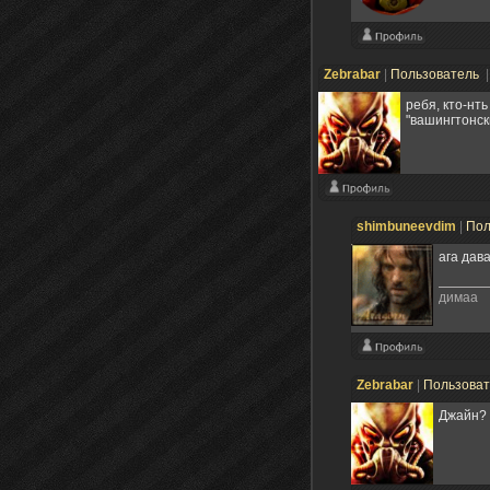
Zebrabar
|
Пользователь
|
ребя, кто-нт
"вашингтонск
shimbuneevdim
|
Пол
ага дав
димаа
Zebrabar
|
Пользова
Джайн? 