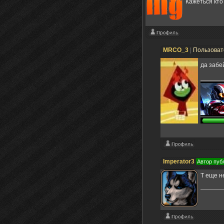
Кажеться кто
MRCO_3
|
Пользова
да заб
Imperator3
Автор пуб
Т еще н