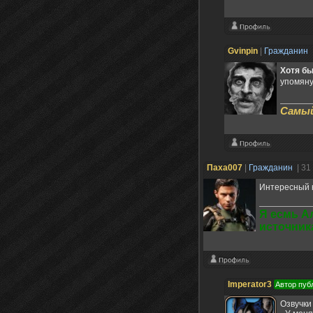
Gvinpin
|
Гражданин
Хотя бы
упомяну
Самый
Паха007
|
Гражданин
| 31
Интересный к
Я есмь А
источник
Imperator3
Автор пуб
Озвучки