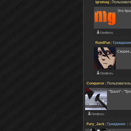
igromag
|
Пользоват
Это бр
Run4Fun
|
Граждани
Скорее
Conqueror
|
Пользовател
"Тралл" - "Тро
Fury_Jack
|
Гражданин
| 