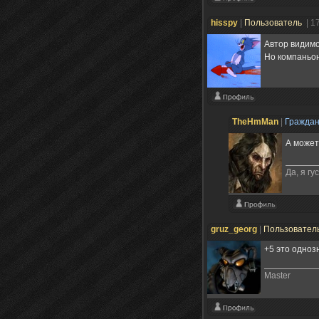
hisspy
|
Пользователь
| 1
Автор видим
Но компаньон
TheHmMan
|
Гражда
А может 
Да, я гу
gruz_georg
|
Пользовател
+5 это однозн
Master