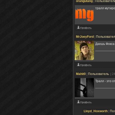
orangutang
|
Пользовател
тралл мутир
MrJoeyFord
|
Пользовате
Даешь Фокса 
Mahit0
|
Пользователь
| 2
Тралл - это 
Lloyd_Hoxworth
|
По