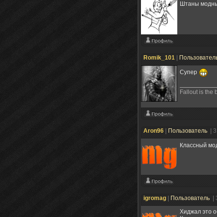
Штаны модн
Romik_101
|
Пользовател
Супер
Fallout is the
Aron96
|
Пользователь
| 
Классный мо
igromag
|
Пользователь
|
Хиджал это о