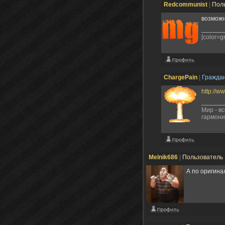
Redcommunist
|
Пол
возможн
[color=
ChargePain
|
Гражда
http://ww
Мир - в
гармони
Melnik686
|
Пользователь
А по оригина