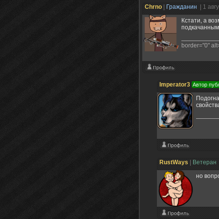
Chrno
|
Гражданин
| 1 авг
Кстати, а во
подкачанным
border="0" alt=
Imperator3
Автор пуб
Подогна
свойств
RustWays
|
Ветеран
но вопр