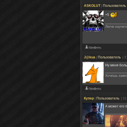
ASKOLUT
|
Пользователь
+5
Легче научить
J@kua
|
Пользователь
| 3
Ну меня боль
Хочешь завес
Купер
|
Пользователь
| 3
А может его 