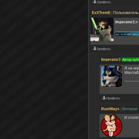
ExXTremE
|
Пользовател
Imperator3
,я
Imperator3
Автор пуб
Я не игр
Warcraft
RustWays
|
Ветеран
И стопят