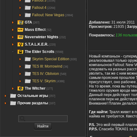
Fallout 3
[1034]
Fallout 4
[2264]
Fallout: New Vegas
[2884]
GTA
Добавлено:
31 июля 2011
[267]
Просмотров:
21935 |
Загру
Mass Effect
[52]
Понравилось:
136
пользов
Neverwinter Nights
[232]
S.T.A.L.K.E.R.
[220]
The Elder Scrolls
[5599]
Новый компаньон - суперму
Skyrim Special Edition
[630]
реализовывал только оруж
компаньонов Fallout: New V
TES III: Morrowind
[34]
следовать на разных расст
уволить, так же с ним мож
TES IV: Oblivion
[549]
самым прояснив прошлое Т
TES V: Skyrim
присутствует, оно рабочее
[4386]
На то время, пока вы путеш
The Witcher
[177]
тяжелого оружия вроде мин
Данный перк действует тол
Остальные игры
[357]
плагинов перк не действуе
Прочие разделы
Внимание! Плагин делался 
[167]
Где найти:
Тралл живет в 
найма не требуется. Квест
P.S.
Это мой первый плагин,
P.P.S.
Спасибо ТОХА01 за п