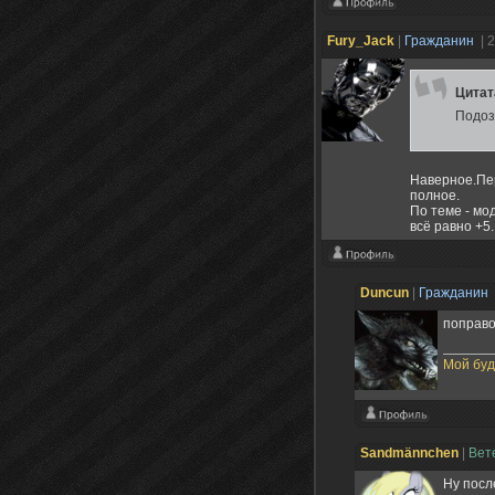
Fury_Jack
|
Гражданин
| 
Цита
Подоз
Наверное.Пер
полное.
По теме - мо
всё равно +5.
Duncun
|
Гражданин
поправо
Мой бу
Sandmännchen
|
Вет
Ну посл