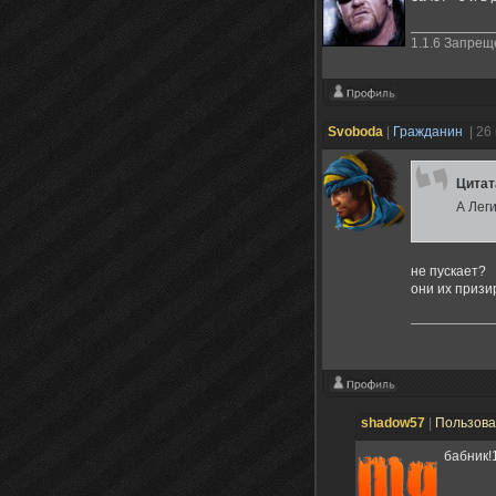
1.1.6 Запре
Svoboda
|
Гражданин
| 26
Цита
А Лег
не пускает?
они их призи
shadow57
|
Пользов
бабник!