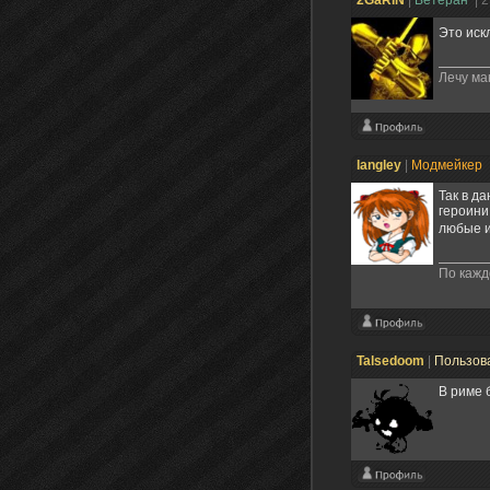
Это иск
Лечу ма
langley
|
Модмейкер
Так в д
героини
любые 
По кажд
Talsedoom
|
Пользов
В риме 