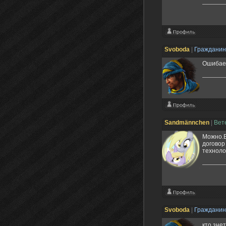
Svoboda
|
Граждани
Ошибаеш
Sandmännchen
|
Вет
Можно.В
договор
техноло
Svoboda
|
Граждани
кто знет