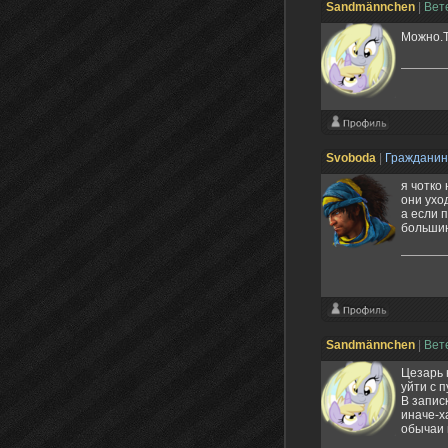
Sandmännchen
|
Вет
Можно.Т
Svoboda
|
Граждани
я чотко
они ухо
а если 
большин
Sandmännchen
|
Вет
Цезарь 
уйти с 
В запис
иначе-х
обычаи 