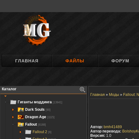
ГЛАВНАЯ
ФАЙЛЫ
ФОРУМ
Каталог
Главная
»
Моды
»
Fallout:
Гиганты моддинга
[13941]
Dark Souls
[90]
Dragon Age
[1115]
Fallout
[6188]
Автор:
bmh41489
Автор перевода:
BolshoyK
Fallout 2
[6]
Версия:
1.0