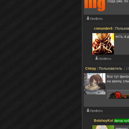
Тогда уже, п
comander6
|
Пользо
есть, в 
Chirpy
|
Пользователь
| 1
Все тут филос
на арену, сл
BolshoyKol
Автор пу
именно 