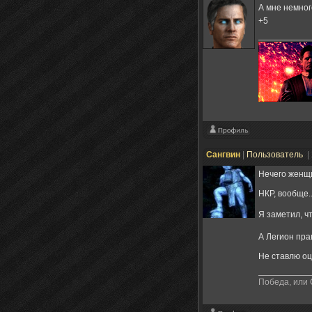
А мне немног
+5
Сангвин
|
Пользователь
|
Нечего женщи
НКР, вообще....
Я заметил, ч
А Легион пра
Не ставлю оц
Победа, или 