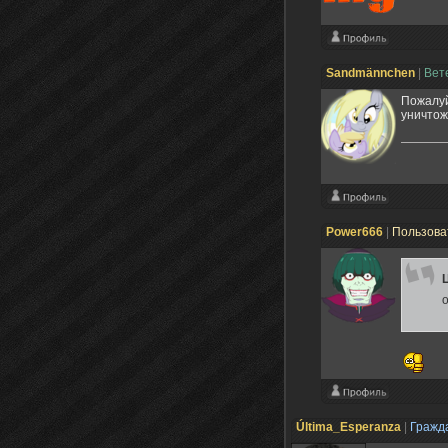
Sandmännchen
|
Вет
Пожалуй
уничтож
Power666
|
Пользова
Última_Esperanza
|
Гражд