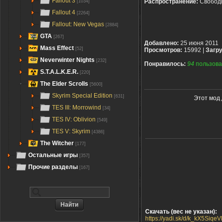
Fallout 3
Распространение:
Свобод
[1034]
Fallout 4
[2264]
Fallout: New Vegas
[2884]
GTA
[267]
Добавлено:
25 июня 2011
Mass Effect
[52]
Просмотров:
15992 |
Загру
Neverwinter Nights
[232]
Понравилось:
94
пользова
S.T.A.L.K.E.R.
[220]
The Elder Scrolls
[5600]
Skyrim Special Edition
[631]
Этот мод 
TES III: Morrowind
[34]
TES IV: Oblivion
[549]
TES V: Skyrim
[4386]
The Witcher
[177]
Остальные игры
[357]
Прочие разделы
[167]
Скачать (вес не указан):
https://yadi.sk/d/k_kX5Siqe