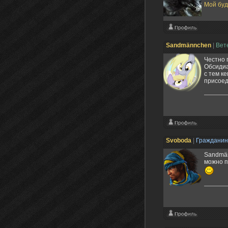
Мой бу
Sandmännchen
|
Вет
Честно 
Обсидиа
с тем к
присоед
Svoboda
|
Граждани
Sandmän
можно п