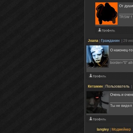
От душ
TRSW †
Joana
|
Гражданин
| 29 и
О наконец-то
border="0" alt=
Кетамин
|
Пользователь
|
Очень и очень
Ты не видел
langley
|
Модмейкер