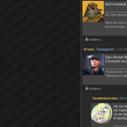
Бестолковый 
За сим проща
Мне бы хоть 
велосипеда, 
Kraas
|
Гражданин
| 26 и
Про Легион Ве
Согласен на 
"Ковальски, 
"Звездные вр
Sandmännchen
|
Вет
Ну что 
на торг
то он п
И вообщ