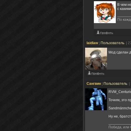
В чем н
с каким
По кажд
laidlaw
|
Пользователь
| 2
Мод сделан д
Сангвин
|
Пользователь
|
RVM_Centuri
Точняк, это 
Sandmännch
Ну не, братст
Победа, или 