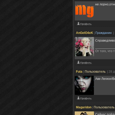
не лорно,от
AnGelO4eK
|
Гражданин
|
Справедливо
От того, что 
Futa
|
Пользователь
| 28 
Аве Легион!В
Magaridon
|
Пользовател
Сейчас пойду