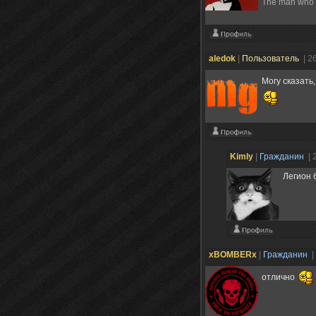
The man who ne
aledok
|
Пользователь
| 2
Могу сказать
Kimly
|
Гражданин
| 
Легион 
xBOMBERx
|
Гражданин
|
отлично