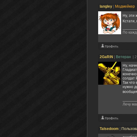
langley
|
Модмейкер
Ну, эти
Кстати,
По кажд
2GaRiN
|
Ветеран
| 
Ну, нач
Гладиат
конечно
солдат 
Так что 
нужно д
вообщем
Лечу ма
Talsedoom
|
Пользов