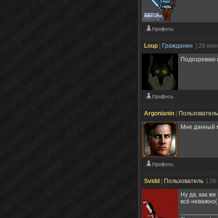
Loup
|
Гражданин
| 26 июн
Подозреваю м
Argonianin
|
Пользовател
Мне данный м
Svidd
|
Пользователь
| 26
Ну да, как же
всё неважно(