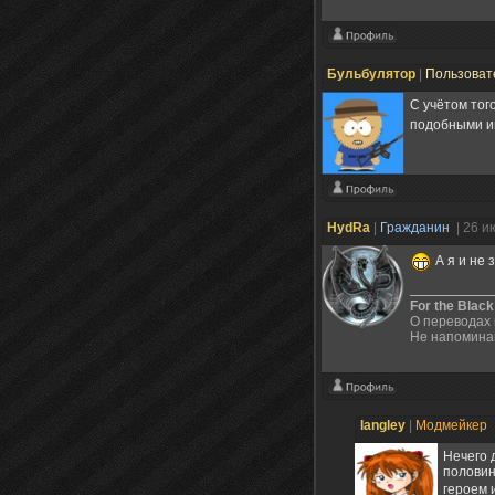
Бульбулятор
|
Пользоват
С учётом того
подобными и
HydRa
|
Гражданин
| 26 и
А я и не 
For the Black
О переводах 
Не напоминай
langley
|
Модмейкер
Нечего 
половин
героем 