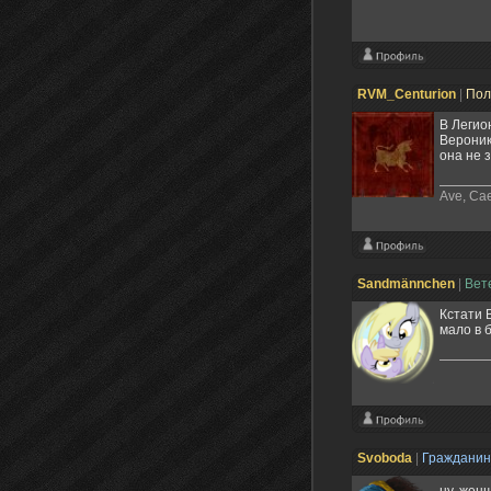
RVM_Centurion
|
Пол
В Легио
Вероник
она не з
Ave, Caes
Sandmännchen
|
Вет
Кстати 
мало в б
Svoboda
|
Граждани