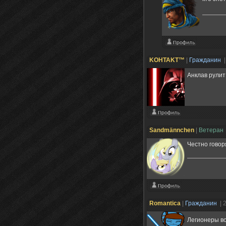
KOHTAKT™
|
Гражданин
|
Анклав рулит!
Sandmännchen
|
Ветеран
Честно говор
Romantica
|
Гражданин
| 
Легионеры во