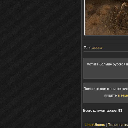
Теги:
арена
Хотите больше русскояз
Помогите нам в поиске кач
пишите
в тем
Всего комментариев
:
93
LinuxUbuntu
|
Пользовате