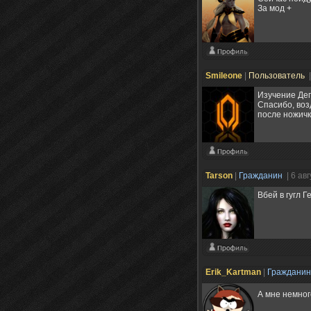
За мод +
Smileone
|
Пользователь
Изучение Дег
Спасибо, воз
после ножичк
Tarson
|
Гражданин
| 6 ав
Вбей в гугл 
Erik_Kartman
|
Граждани
А мне немног