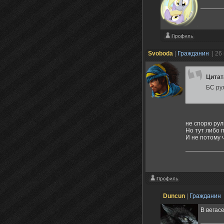
Svoboda
|
Гражданин
| 26
Цита
БС рул
не спорю рул
Но тут либо 
И не потому 
Duncun
|
Гражданин
В вегас