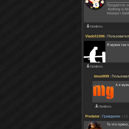
Продаётся: н
-Nothing is Ab
Hassan i-Sab
VladoS1996
|
Пользовате
Я мужик так 
timati999
|
Пользова
А я муж
Predator
|
Гражданин
| 12
То что нужно