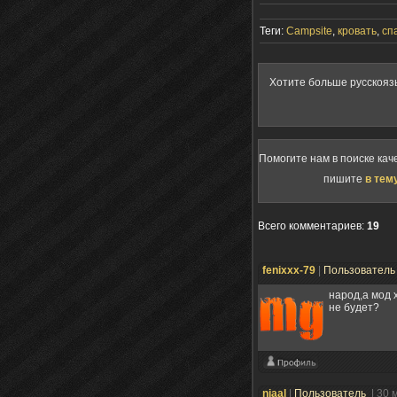
Теги:
Campsite
,
кровать
,
сп
Хотите больше русскояз
Помогите нам в поиске кач
пишите
в тем
Всего комментариев
:
19
fenixxx-79
|
Пользовател
народ,а мод 
не будет?
njaal
|
Пользователь
| 30 