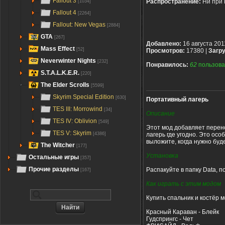
Fallout 3
Распространение:
Ни при 
[1034]
Fallout 4
[2264]
Fallout: New Vegas
[2884]
GTA
[267]
Добавлено:
16 августа 201
Mass Effect
[52]
Просмотров:
17380 |
Загру
Neverwinter Nights
[232]
Понравилось:
62
пользова
S.T.A.L.K.E.R.
[220]
The Elder Scrolls
[5599]
Skyrim Special Edition
[630]
Портативный лагерь
TES III: Morrowind
[34]
Описание
TES IV: Oblivion
[549]
Этот мод добавляет перено
TES V: Skyrim
лагерь где угодно. Это осо
[4386]
выложите, когда нужно буде
The Witcher
[177]
Установка
Остальные игры
[357]
Прочие разделы
Распакуйте в папку Data, п
[167]
Как играть с этим модом
Купить спальник и костёр 
Красный Караван - Блейк
Гудспрингс - Чет