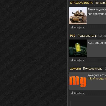
GTAGTAGTAGTA
|
Пользо
Таких модов 
всё сразу не
P90
|
Пользователь
| 16 а
Хм... Вроде 
adworm
|
Пользователь
| 
таки уже ест
http://modgam