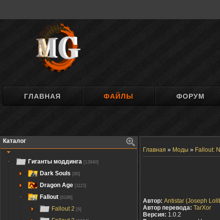
ГЛАВНАЯ
ФАЙЛЫ
ФОРУМ
Каталог
Главная
»
Моды
»
Fallout:
Гиганты моддинга
[13940]
Dark Souls
[90]
Dragon Age
[1115]
Fallout
[6188]
Автор:
Antistar (Joseph Loll
Автор перевода:
TarXor
Fallout 2
[6]
Версия:
1.0.2