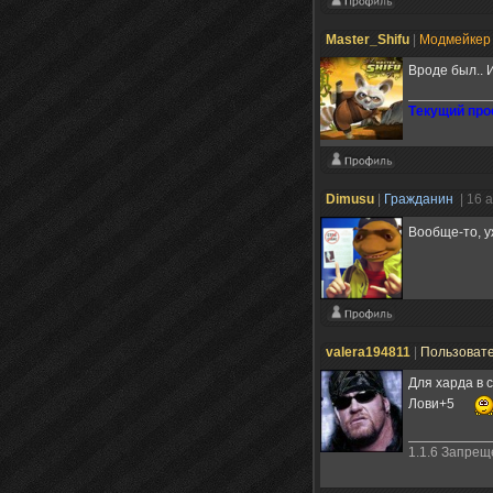
Master_Shifu
|
Модмейке
Вроде был.. 
Tекущий прое
Dimusu
|
Гражданин
| 16 
Вообще-то, 
valera194811
|
Пользоват
Для харда в 
Лови+5
1.1.6 Запре