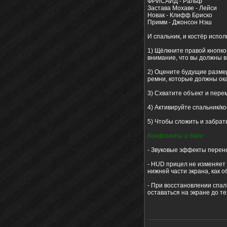
ФРИСАЙД - Ральф
Застава Мохаве - Лейси
Новак - Клифф Бриско
Примм - Джонсон Нэш
И спальник, и костёр испо
1) Щёлкните правой кнопко
внимание, что вы должны в
2) Оцените будущие разме
ремни, которые должны ока
3) Схватите объект и перем
4) Активируйте спальник/ко
5) Чтобы сложить и забрат
Конфликты и баги
- Звуковые эффекты перено
- HUD прицел не изменяет 
нижней части экрана, как о
- При восстановлении спал
оставаться на экране до те