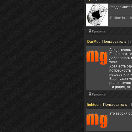
Раздражает э
It's time to k
DarMut
|
Пользователь
| 
А ведь очень
Если играть 
добравшись д
тоже.
Хотя есть од
потребность 
пещере или и
Ещё нужен мо
реалистично.
...и рация, 
lightgun
|
Пользователь
| 
это версия 