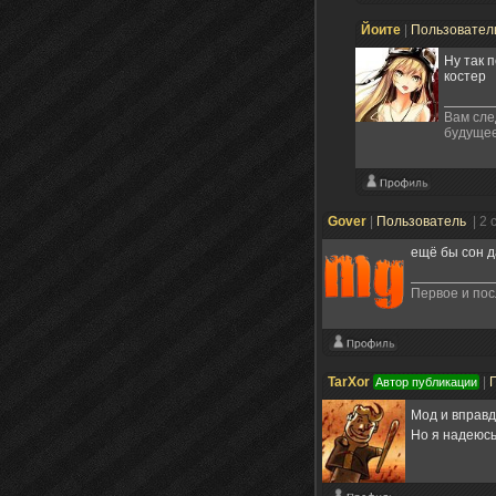
Йоите
|
Пользовател
Ну так 
костер
Вам сле
будущее
Gover
|
Пользователь
| 2
ещё бы сон д
Первое и пос
TarXor
|
Автор публикации
Мод и вправд
Но я надеюсь