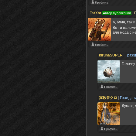
TarXor
|
Автор публикации
А, блин, так 
Вот и выложи
для мода с н
kiruhaSUPER
|
Граж
Галочку
冥歌音クロ
|
Граждан
Думаю, 