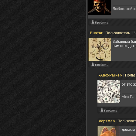
Любого хейте
Bun†ar
|
Пользователь
| 
Забавный баг 
ним походить
-Alex-Parker-
|
Польз
от это 
Alex Par
oopsMan
|
Пользова
делаем 