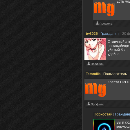
Есть мо
tw3025
|
Гражданин
| 20 
Отличный атм
на кладбище 
убитый был, 
удобно.
Tammilla
|
Пользователь
|
Креста ПРОСТ
Горностай
|
Граждан
Вы и сю
верующи