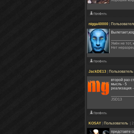
nigga40000
|
Пользовател
Вылетает,ког
Умён не тот, 
Нет неразре
JackDE13
|
Пользователь
второй раз с
мысль - 5
реализация -
JSD13
KOSAY
|
Пользователь
| 
представте с