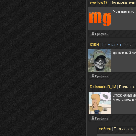
vyatlow97
|
Пользователь
Мод для нас
310N
|
Гражданин
| 24 ию
Душевный мо
RainmakeR_IM
|
Пользова
Этож какая л
А есть мод в
хейген
|
Пользовате