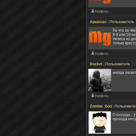
Арканзас
|
Пользователь
Ха что за чё
8-9 или 10 н
Уилиса из до
только кресто
Rocker
|
Пользователь
| 
иногда лагае
Zombie_God
|
Пользовате
О господи...
прохода нету!