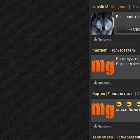
zapsib18
|
Меценат
| 10 м
Все просто 
mardem
|
Пользователь
|
Вы получите 
Вырезал весь
Кортик
|
Пользователь
| 3
ставит было
Термометр
|
Пользовател