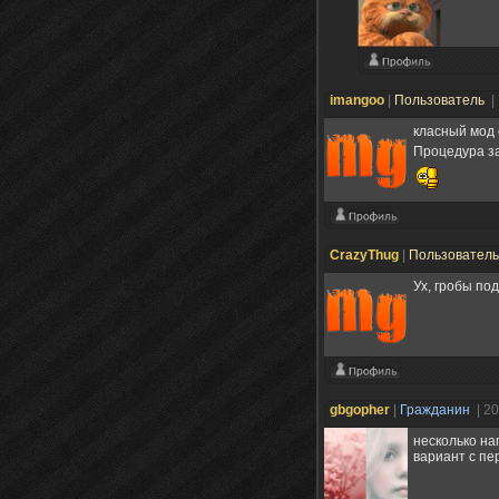
imangoo
|
Пользователь
|
класный мод
Процедура за
CrazyThug
|
Пользовател
Ух, гробы по
gbgopher
|
Гражданин
| 2
несколько на
вариант с пе