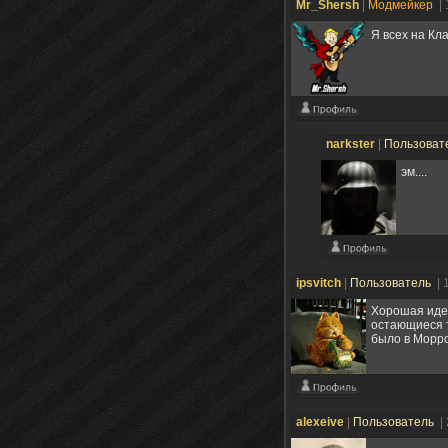
Mr_Shersh
|
Модмейкер
|
Я всех на Кл
narkster
|
Пользоват
эм....
ipsvitch
|
Пользователь
| 
Хорошая идея
остающиеся т
было в Морр
alexeive
|
Пользователь
|