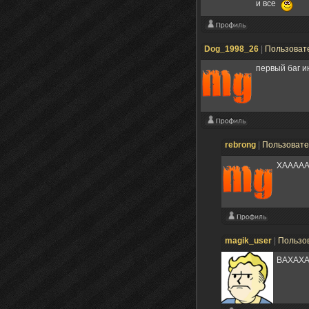
и все
Dog_1998_26
|
Пользоват
первый баг и
rebrong
|
Пользоват
ХАААА
magik_user
|
Пользо
ВАХАХА