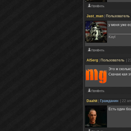
Jast_man
|
Пользователь
у меня уже е
Kayl
AlSerg
|
Пользователь
| 2
Это ж скольк
Скачаю кая э
Daahit
|
Гражданин
| 22 а
Есть один бол