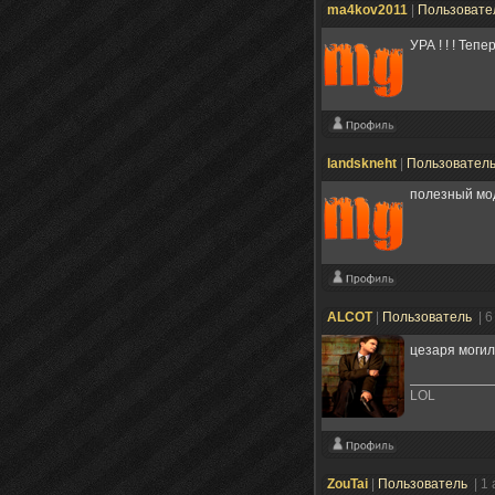
ma4kov2011
|
Пользовате
УРА ! ! ! Те
landskneht
|
Пользовател
полезный мод
ALCOT
|
Пользователь
| 
цезаря могил
LOL
ZouTai
|
Пользователь
| 1