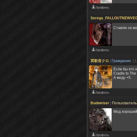
Serega_FALLOUTNEWVE
Ставлю за мо
冥歌音クロ
|
Гражданин
| 
Если бы кто н
Cradle to The
А моду +5.
Budweiser
|
Пользовател
Мод хороший 