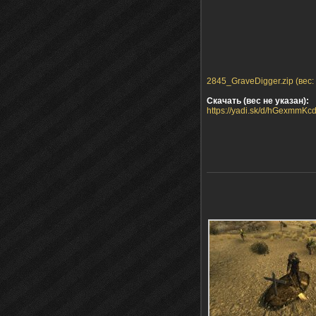
2845_GraveDigger.zip (вес:
Скачать (вес не указан):
https://yadi.sk/d/hGexmmKc