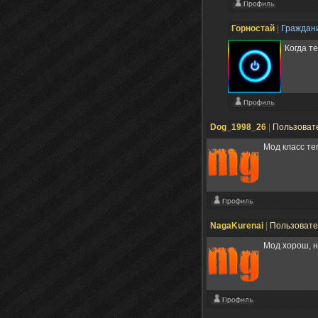
Горностай
|
Граждан
Когда т
Dog_1998_26
|
Пользоват
Мод класс те
NagaKurenai
|
Пользоват
Мод хорош, н