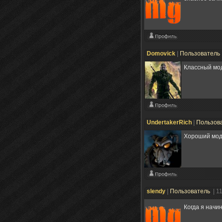
Domovick
|
Пользователь
Классный мо
UndertakerRich
|
Пользов
Хороший мод,
slendy
|
Пользователь
| 1
Когда я начи