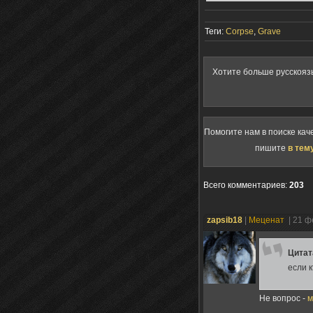
Теги:
Corpse
,
Grave
Хотите больше русскояз
Помогите нам в поиске кач
пишите
в тем
Всего комментариев
:
203
zapsib18
|
Меценат
| 21 ф
Цита
если 
Не вопрос -
м