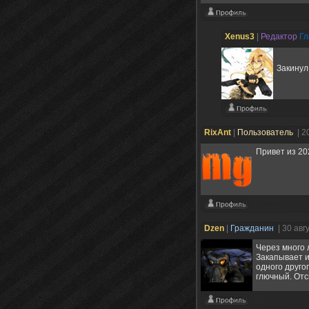
Xenus3
|
Редактор
Гл
Закинул
RixAnt
|
Пользователь
| 2
Привет из 202
Dzen
|
Гражданин
| 30 авг
Через много 
Закапывает и
одного друго
глючный. Отс