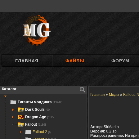
ГЛАВНАЯ
ФАЙЛЫ
ФОРУМ
Каталог
Главная
»
Моды
»
Fallout:
Гиганты моддинга
[13942]
Dark Souls
[90]
Dragon Age
[1115]
Fallout
[6189]
Автор:
SirMartin
Версия:
0.2.1b
Fallout 2
[6]
Распространение:
Ни при 