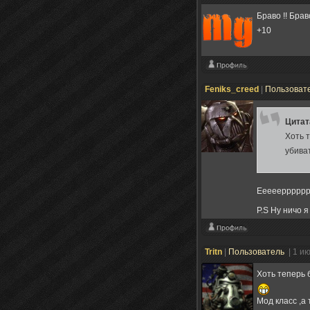
Браво !! Брав
+10
Feniks_creed
|
Пользоват
Цита
Хоть 
убива
Ееееерррррр
P.S Ну ничо 
Tritn
|
Пользователь
| 1 и
Хоть теперь 
Мод класс ,а 