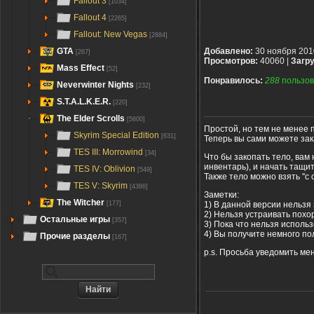
Fallout 3
[1034]
Fallout 4
[2265]
Fallout: New Vegas
[2884]
GTA
Добавлено:
30 ноября 201
[267]
Просмотров:
40060 |
Загру
Mass Effect
[52]
Понравилось:
288
пользов
Neverwinter Nights
[232]
S.T.A.L.K.E.R.
[220]
The Elder Scrolls
[5600]
Простой, но тем не менее 
Skyrim Special Edition
[631]
Теперь вы сами можете за
TES III: Morrowind
[34]
Что бы закопать тело, вам
инвентарь), и начать тащи
TES IV: Oblivion
[549]
Также тело можно взять ''с
TES V: Skyrim
[4386]
Заметки:
The Witcher
1) В данной версии нельзя
[177]
2) Нельзя устраивать похо
Остальные игры
[357]
3) Пока что нельзя использ
4) Вы получите немного п
Прочие разделы
[167]
p.s. Просьба уведомить ме