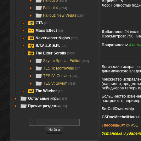
Fallout 3
Версия:
1.5
[1034]
Лор:
Полностью подх
Fallout 4
[2264]
Fallout: New Vegas
[2884]
GTA
[267]
Mass Effect
[52]
Добавлено:
24 июля 
Просмотров:
750 |
За
Neverwinter Nights
[232]
Понравилось:
4
поль
S.T.A.L.K.E.R.
[220]
The Elder Scrolls
[5600]
Skyrim Special Edition
[631]
Логические исправле
TES III: Morrowind
[34]
динамического владе
TES IV: Oblivion
[549]
Множество исправлен
TES V: Skyrim
(например, предметы
[4386]
рейнджеров теперь п
The Witcher
[177]
Большинство изменени
Остальные игры
[357]
настроить (например,
Прочие разделы
[167]
SetCellOwnership
GSDocMitchellHouse 
Требования:
xNVSE
Установка и удален