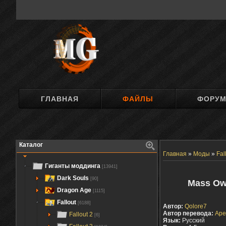
ГЛАВНАЯ
ФАЙЛЫ
ФОРУ
Каталог
Главная
»
Моды
»
Fal
Гиганты моддинга
[13941]
Dark Souls
[90]
Mass Ow
Dragon Age
[1115]
Fallout
[6188]
Автор:
Qolore7
Автор перевода:
Ap
Fallout 2
[6]
Язык:
Русский