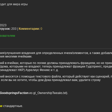
одит для мира игры
2023
грузок:
203 |
Комментарии:
0
зователям
ния/улучшения владения для определенных ячеек/элементов, а также добавл
ния многими ячейками.
ий в ячейках, которые по логике должны принадлежать фракциям, но не при
/дома, которыми не владеют, теперь принадлежат фракции Гудспрингс, пред
ринадлежат НКР) Аурелиус Феникс и т. д.
й вносятся с помощью текстового файла, который действует как сценарий, п
 если вы не хотите, чтобы дом Дока принадлежал вам, удалите строку
GoodspringsFaction
из gl_OwnershipTweaks.txt).
ие
стандартные.