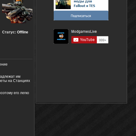
Статус:
Offline
ение
надлежат им
меты на Станциях
оэтому его легко