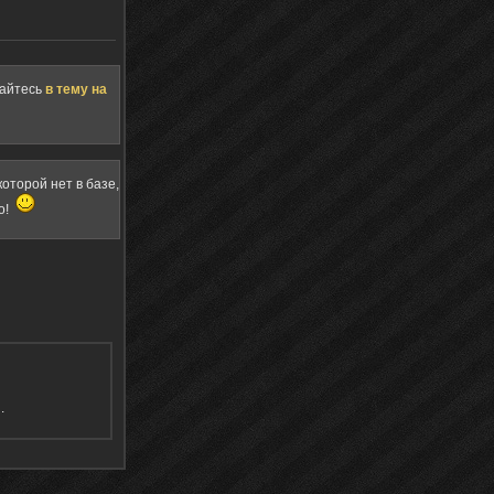
щайтесь
в тему на
оторой нет в базе,
о!
я
.