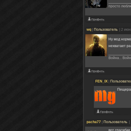
просто люблю
wq
|
Пользователь
| 2 ию
Ну мод норм
нехватает р
Война... Вой
FEN_IX
|
Пользовате
Пещера 
pacha77
|
Пользователь
|
вот спасибки