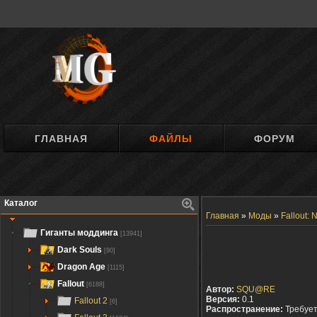
ГЛАВНАЯ
ФАЙЛЫ
ФОРУМ
Каталог
Главная
»
Моды
»
Fallout:
Гиганты моддинга
[13941]
Dark Souls
[90]
Dragon Age
[1115]
Fallout
[6188]
Автор:
SQU@RE
Версия:
0.1
Fallout 2
[6]
Распространение:
Требуе