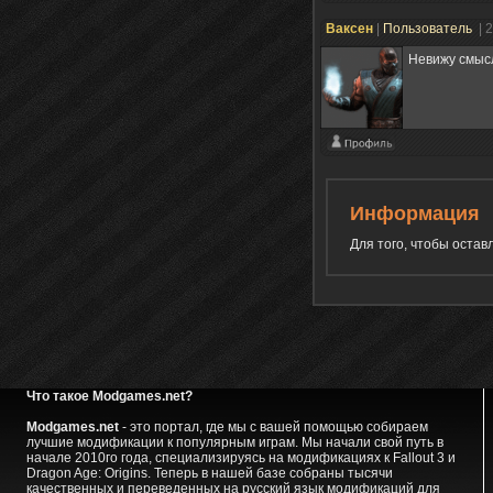
Ваксен
|
Пользователь
| 
Невижу смысл
Информация
Для того, чтобы оста
Что такое Modgames.net?
Modgames.net
- это портал, где мы с вашей помощью собираем
лучшие модификации к популярным играм. Мы начали свой путь в
начале 2010го года, специализируясь на модификациях к Fallout 3 и
Dragon Age: Origins. Теперь в нашей базе собраны тысячи
качественных и переведенных на русский язык модификаций для