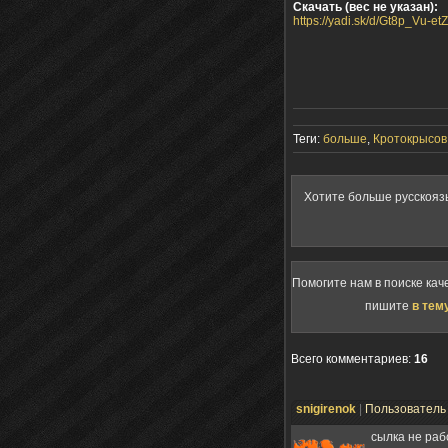
Скачать (вес не указан):
https://yadi.sk/d/Gt8p_Vu-et
Теги:
больше
,
Кротокрысов
Хотите больше русскояз
Помогите нам в поиске кач
пишите
в тем
Всего комментариев
:
16
snigirenok
|
Пользовател
сылка не раб