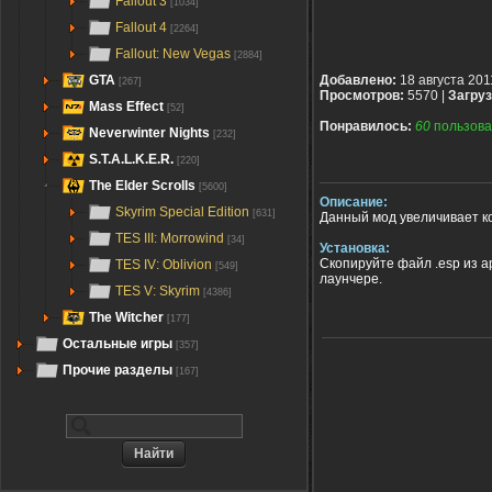
Fallout 3
[1034]
Fallout 4
[2264]
Fallout: New Vegas
[2884]
GTA
Добавлено:
18 августа 201
[267]
Просмотров:
5570 |
Загруз
Mass Effect
[52]
Понравилось:
60
пользова
Neverwinter Nights
[232]
S.T.A.L.K.E.R.
[220]
The Elder Scrolls
[5600]
Описание:
Skyrim Special Edition
[631]
Данный мод увеличивает ко
TES III: Morrowind
[34]
Установка:
Скопируйте файл .esp из ар
TES IV: Oblivion
[549]
лаунчере.
TES V: Skyrim
[4386]
The Witcher
[177]
Остальные игры
[357]
Прочие разделы
[167]