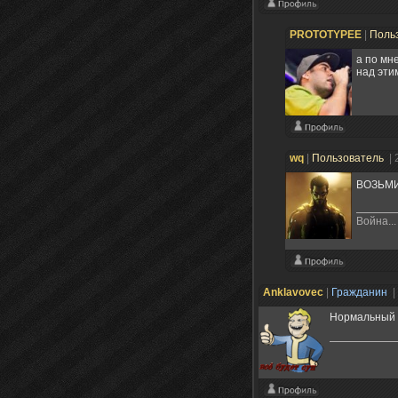
PROTOTYPEE
|
Поль
а по мне
над эти
wq
|
Пользователь
| 
ВОЗЬМИ
Война..
Anklavovec
|
Гражданин
|
Нормальный 