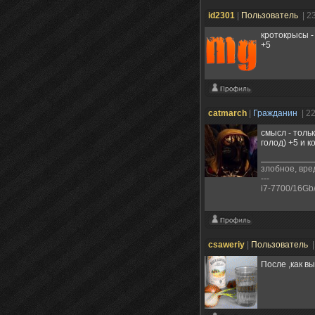
id2301
|
Пользователь
| 2
кротокрысы -
+5
catmarch
|
Гражданин
| 2
смысл - толь
голод) +5 и 
злобное, вре
---
i7-7700/16G
csaweriy
|
Пользователь
|
После ,как вы