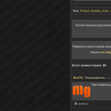
Теги:
Project
,
Reality
,
ночи.
,
Хотите больше русскояз
Помогите нам в поиске кач
пишите
в тем
Всего комментариев
:
10
BLAT2
|
Пользователь
| 3
Как поменять