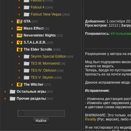
Fallout 3
[1034]
Fallout 4
[2264]
Fallout: New Vegas
[2884]
GTA
Добавлено:
1 сентября 20
[267]
Просмотров:
11512 |
Загру
Mass Effect
[52]
Понравилось:
44
пользова
Neverwinter Nights
[232]
S.T.A.L.K.E.R.
[220]
The Elder Scrolls
[5599]
Разрешение у автора на и
Skyrim Special Edition
[630]
Мод был подправлен мною, 
TES III: Morrowind
[34]
ничего не видать.
Теперь, бродя по пустошам
TES IV: Oblivion
[549]
пропасть из-за почти нулев
TES V: Skyrim
[4386]
Данное исправление мода з
The Witcher
[177]
Исправления:
Остальные игры
[357]
Прочие разделы
- Изменена дистанция расп
[167]
- Изменён цвет окружения 
и цветовая схема окружен
ВНИМАНИЕ: Это только .es
Reality
(Рус. версия), либо 
Я не тестировал эту модиф