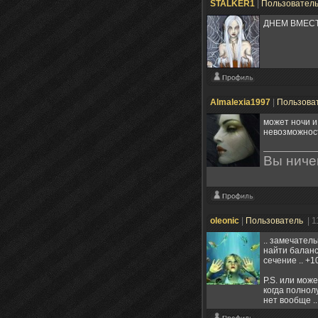
STALKER1
|
Пользовател
ДНЕМ ВМЕСТО
Almalexia1997
|
Пользова
может ночи и
невозможност
Вы ничег
oleonic
|
Пользователь
| 
.. замечатель
найти баланс
сечение .. +1
P.S. или може
когда полнолу
нет вообще ..