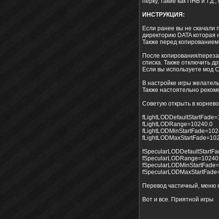
перку, такие как ПНВ и т.д
ИНСТРУКЦИЯ:
Если ранее вы не скачали 
директорию DATA которая н
Также перед копированием 
После копирования/переза
списка. Также отключить д
Если вы используете мод Cu
В настройке игры желатель
Также настоятельно реком
Советую открыть в корнево
fLightLODDefaultStartFade=
fLightLODRange=10240.0
fLightLODMinStartFade=102
fLightLODMaxStartFade=10
fSpecularLODDefaultStartF
fSpecularLODRange=10240
fSpecularLODMinStartFade
fSpecularLODMaxStartFade
Перевод частичный, меню 
Вот и все. Приятной игры