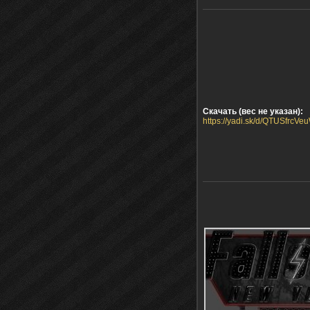
Скачать (вес не указан):
https://yadi.sk/d/QTUSfrcVe