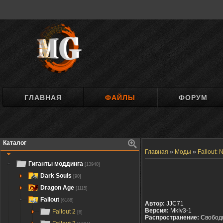
ГЛАВНАЯ
ФАЙЛЫ
ФОРУМ
Каталог
Главная
»
Моды
»
Fallout:
Гиганты моддинга
[13940]
Dark Souls
[90]
Dragon Age
[1115]
Fallout
[6188]
Автор:
JJC71
Версия:
MkIv3-1
Fallout 2
[6]
Распространение:
Свобод