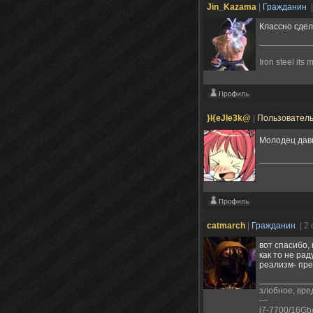
Jin_Kazama
|
Гражданин
Классно сдел
Iron steel its 
}I{eJIe3k@
|
Пользовател
Молодец давн
catmarch
|
Гражданин
| 2
вот спасибо,
как то не ра
реализм- пр
злобное, вре
---
i7-7700/16G