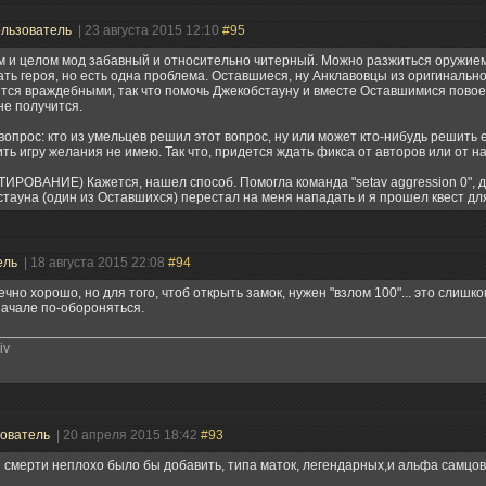
льзователь
| 23 августа 2015 12:10
#95
 и целом мод забавный и относительно читерный. Можно разжиться оружием, 
ать героя, но есть одна проблема. Оставшиеся, ну Анклавовцы из оригинальн
тся враждебными, так что помочь Джекобстауну и вместе Оставшимися повое
не получится.
вопрос: кто из умельцев решил этот вопрос, ну или может кто-нибудь решить е
ть игру желания не имею. Так что, придется ждать фикса от авторов или от н
ИРОВАНИЕ) Кажется, нашел способ. Помогла команда "setav aggression 0", д
тауна (один из Оставшихся) перестал на меня нападать и я прошел квест дл
ель
| 18 августа 2015 22:08
#94
ечно хорошо, но для того, чтоб открыть замок, нужен "взлом 100"... это слишко
ачале по-обороняться.
iv
ователь
| 20 апреля 2015 18:42
#93
й смерти неплохо было бы добавить, типа маток, легендарных,и альфа самцов.