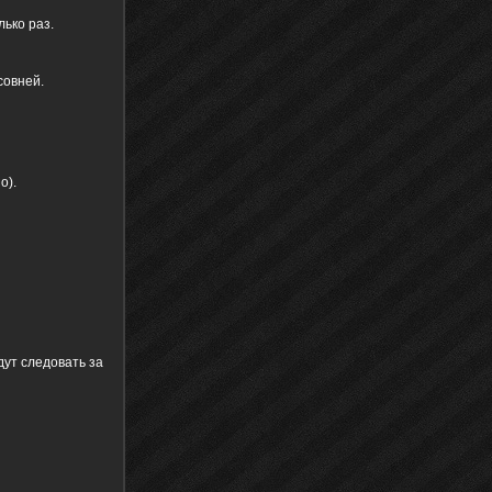
ько раз.
совней.
о).
дут следовать за