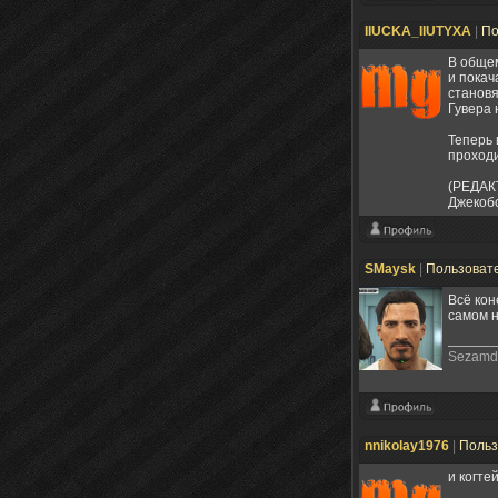
IIUCKA_IIUTYXA
|
По
В общем
и покач
становя
Гувера 
Теперь 
проходи
(РЕДАКТ
Джекобс
SMaysk
|
Пользоват
Всё кон
самом н
Sezamd
nnikolay1976
|
Польз
и когте