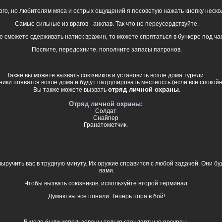
ного, но любителям мяса и острых ощущений я посоветую нажать кнопку нескол
Самые сильные из врагов - анклав. Так что не переусердствуйте.
е сможете сдерживать натиск вражин, то можете спрятаться в бункере под ча
Поспите, передохните, пополните запасы патронов.
Также вы можете вызвать союзников и установить возле дома турели.
ики появятся возле дома и будут патрулировать местность (если все спокойн
отряд личной охраны
Вы также можете вызвать
.
Отряд личной охраны:
Солдат
Снайпер
Гранатометчик.
ыручить вас в трудную минуту. Их оружие справится с любой задачей. Они бу
вами.
Чтобы вызвать союзников, используйте второй терминал.
Думаю вы все поняли. Теперь пора в бой!
В моде были использованы только стандартные ресурсы.