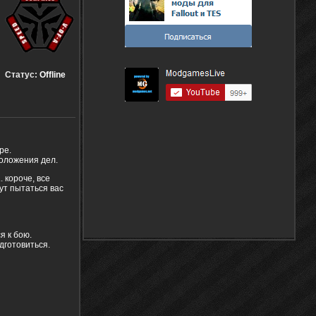
Статус:
Offline
ре.
оложения дел.
 короче, все
ут пытаться вас
я к бою.
одготовиться.