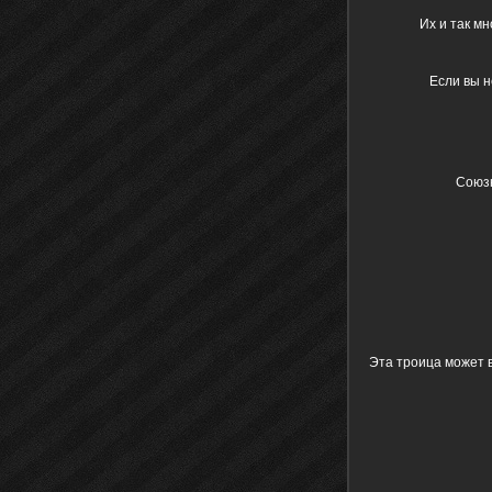
Их и так м
Если вы н
Союзн
Эта троица может в