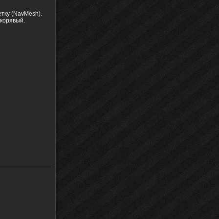
етку (NavMesh).
 корявый.