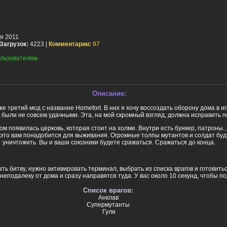
я 2011
Загрузок:
4223 |
Комментарии:
97
льзователям
Описание:
же третий мод с название Homefort. В них я хочу воссоздать оборону дома в иг
были не совсем удачными. Эта, на мой скромный взгляд, должна исправить п
м появилась церковь, которая стоит на холме. Внутри есть бункер, патроны....
это вам понадобится для выживания. Огромные толпы мутантов и солдат буд
уничтожить. Вы и ваши союзники будете сражаться. Сражаться до конца.
ть битву, нужно активировать терминал, выбрать из списка врагов и готовитьс
неподалеку от дома и сразу направятся туда. У вас около 10 секунд, чтобы п
Список врагов:
Анклав
Супермутанты
Гули