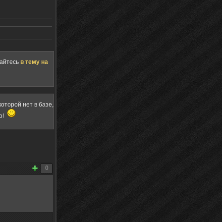
щайтесь
в тему на
оторой нет в базе,
о!
0