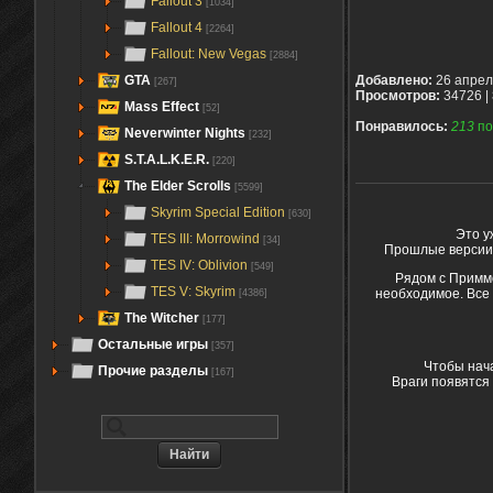
Fallout 3
[1034]
Fallout 4
[2264]
Fallout: New Vegas
[2884]
GTA
Добавлено:
26 апрел
[267]
Просмотров:
34726 |
Mass Effect
[52]
Понравилось:
213
по
Neverwinter Nights
[232]
S.T.A.L.K.E.R.
[220]
The Elder Scrolls
[5599]
Skyrim Special Edition
[630]
Это у
TES III: Morrowind
[34]
Прошлые версии 
TES IV: Oblivion
[549]
Рядом с Приммо
TES V: Skyrim
необходимое. Все 
[4386]
The Witcher
[177]
Остальные игры
[357]
Чтобы нача
Прочие разделы
[167]
Враги появятся 