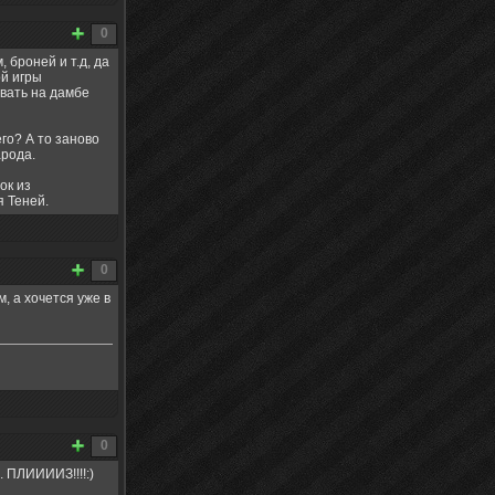
0
броней и т.д, да
ой игры
вать на дамбе
го? А то заново
арода.
ок из
я Теней.
0
м, а хочется уже в
0
 ПЛИИИИЗ!!!!:)