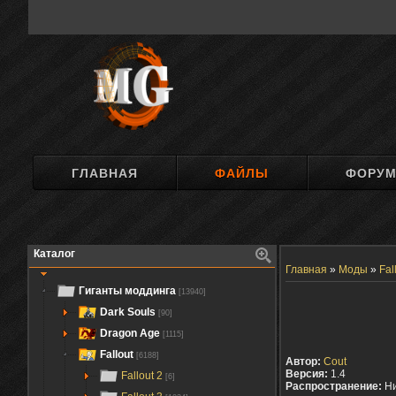
ГЛАВНАЯ
ФАЙЛЫ
ФОРУ
Каталог
Главная
»
Моды
»
Fal
Гиганты моддинга
[13940]
Dark Souls
[90]
Dragon Age
[1115]
Fallout
[6188]
Автор:
Cout
Версия:
1.4
Fallout 2
[6]
Распространение:
Ни