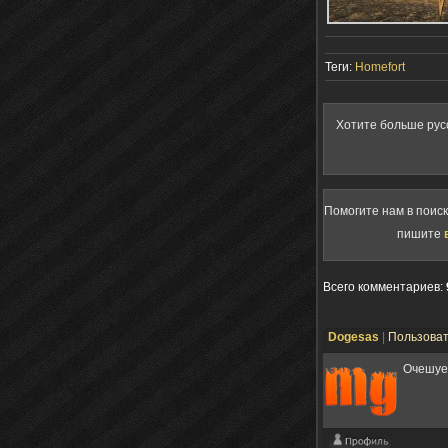
Теги:
Homefort
Хотите больше рус
Помогите нам в поис
пишите
Всего комментариев
:
Dogesas
|
Пользова
Очешуе