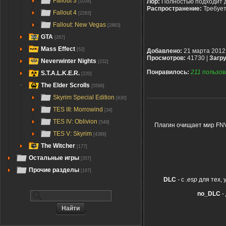
Fallout 3
Лор:
Полностью подходит 
[1034]
Распространение:
Требуе
Fallout 4
[2263]
Fallout: New Vegas
[2883]
GTA
[267]
Mass Effect
[52]
Добавлено:
21 марта 2012
Просмотров:
41730 |
Загру
Neverwinter Nights
[232]
Понравилось:
211
пользов
S.T.A.L.K.E.R.
[220]
The Elder Scrolls
[5599]
Skyrim Special Edition
[630]
TES III: Morrowind
[34]
TES IV: Oblivion
[549]
Плагин очищает мир FNV
TES V: Skyrim
[4386]
The Witcher
[177]
Остальные игры
[357]
Прочие разделы
[167]
DLC
- c
.esp
для тех, 
no_DLC
-