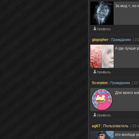
За мод +, но
gbgopher
|
Гражданин
| 2
А где лучше 
Scorpion
|
Гражданин
| 22
Для моего к
ag67
|
Пользователь
| 22 
кто вообще р