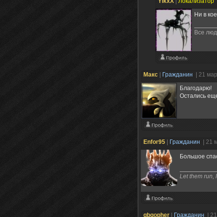
YikxX
|
Локализатор
Ни в ко
Все люд
Maкc
|
Гражданин
| 21 ма
Благодарю!
Остались ещ
Enfor95
|
Гражданин
| 21 
Большое спа
Let them run, 
gbgopher
|
Гражданин
| 2