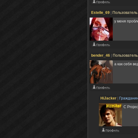
Estelle_69
|
Пользовател
у меня пробл
bender_46
|
Пользовател
а как себя в
HiJacker
|
Граждани
С Proje