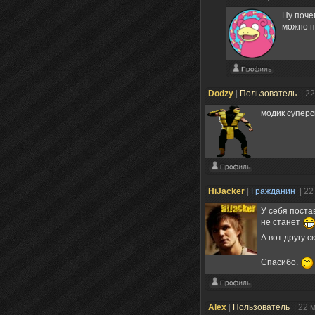
Ну поче
можно п
Dodzy
|
Пользователь
| 2
модик суперс
HiJacker
|
Гражданин
| 22
У себя поста
не станет
А вот другу с
Спасибо.
Аlex
|
Пользователь
| 22 