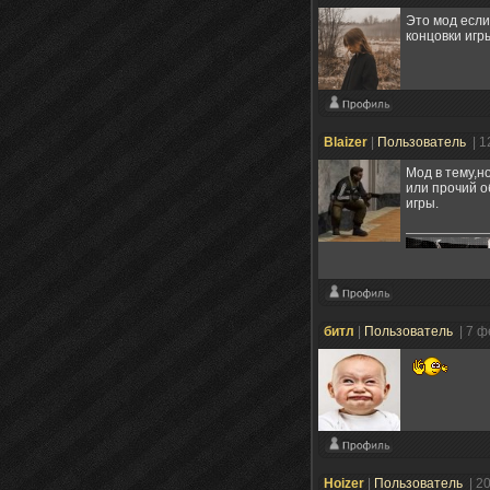
Это мод если
концовки игр
Blaizer
|
Пользователь
| 1
Мод в тему,н
или прочий о
игры.
битл
|
Пользователь
| 7 
Hoizer
|
Пользователь
| 2