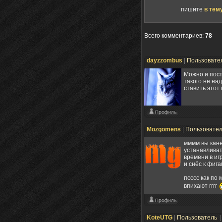
пишите
в тем
Всего комментариев
:
78
dayzzombus
|
Пользовате
Можно и пост
такого не над
ставить этот 
Mozgomens
|
Пользовате
мммм вы кане
устанавливат
времени в иг
и снёс к фиг
псссс как по 
впихают гггг
KoteUTG
|
Пользователь
|