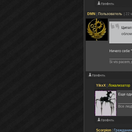
DMN
|
Пользователь
| 22 
Цита
облом
Ничего себе 
Si vis pacem,
YikxX
|
Локализатор
Еще оди
Все люд
Scorpion
|
Граждани