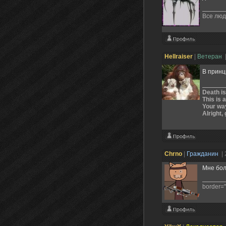
Все люд
Hellraiser
|
Ветеран
В принц
Death is
This is 
Your way
Alright, 
Chrno
|
Гражданин
|
Мне бол
border="0