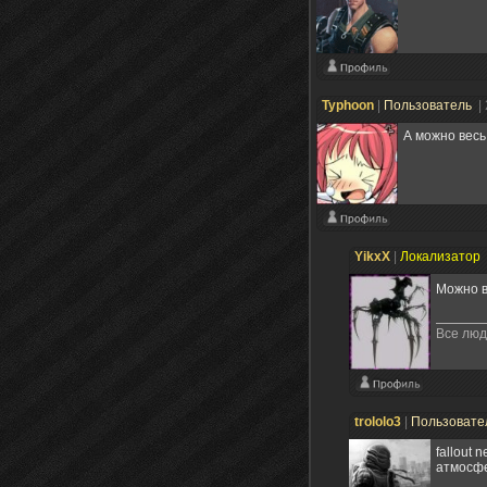
Typhoon
|
Пользователь
|
А можно весь
YikxX
|
Локализатор
Можно в
Все люд
trololo3
|
Пользовате
fallout 
атмосфе