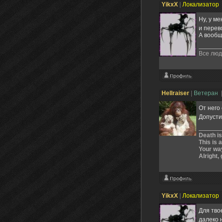
YikxX
|
Локализатор
Ну, у м
и перев
А вообщ
Все люд
Hellraiser
|
Ветеран
От него
Допусти
Death is
This is 
Your way
Alright, 
YikxX
|
Локализатор
Для тво
далеко 