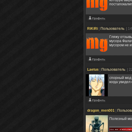
которую выре
постапокали
RiKiRi
|
Пользователь
| 1
Гляжу отзывы
мусора Фалач
мусором не и
Laetus
|
Пользователь
| 2
спорный мод
когда увидел 
dragon_men001
|
Пользов
Полезный мод