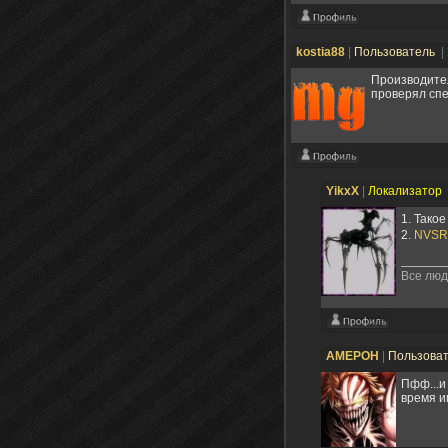
kostia88
|
Пользователь
|
Производител
проверял сп
YikxX
|
Локализатор
1. Такое
2.
NVSR
Все люд
AMEPOH
|
Пользова
Пфф...и
время и