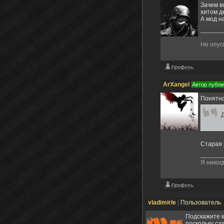
Зачем в
хитом д
А мод н
Не опус
ArXangel
Автор публи
Понятно
Старая 
Я никогд
vladimirle
|
Пользователь
Подскажите ку
поскольку сл