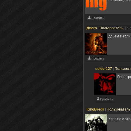
Диего
|
Пользователь
| 5
добвьте если
solder127
|
Пользова
Регистри
KingBredli
|
Пользовател
Клас но с эти