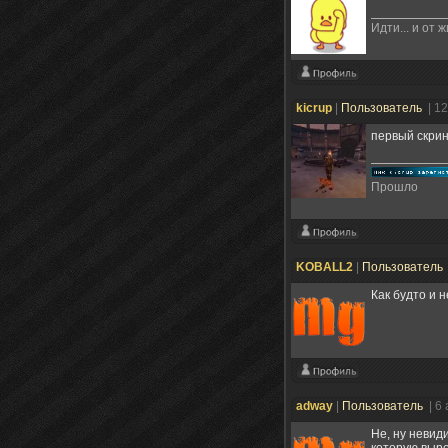
Идти... и от 
kicrup
|
Пользователь
| 1
первый скрин 
Прошло
KOBALL2
|
Пользователь
Как будто и н
adway
|
Пользователь
| 6
Не, ну невид