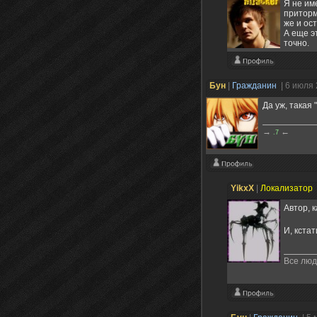
Я не им
приторм
же и ос
А еще э
точно.
Бун
|
Гражданин
| 6 июля
Да уж, такая
→
←
.7
YikxX
|
Локализатор
Автор, 
И, кста
Все люд