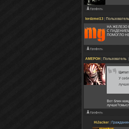
lordzmei13
|
Пользовател
НА ЖЕЛЕЗО 
С ПАДЕНИЕМ
ПОМОГЛО Н
AMEPOH
|
Пользователь
|
Цита
У себ
лучше
Вот блин каж
лучше?смысл
HiJacker
|
Граждани