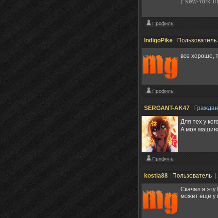
("New-York T
IndigoPike
|
Пользователь
все хорошо, т
SERGANT-AK47
|
Гражда
Для тех у ко
А моя машина
kostia88
|
Пользователь
|
Скачал я эту
может еще у 