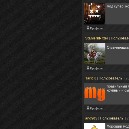
мод супер, но
StahlernRitter
|
Пользоват
Отличнейший 
ТaricK
|
Пользователь
| 2
правильный м
крупный - бы
andy05
|
Пользователь
| 
Хороший мод