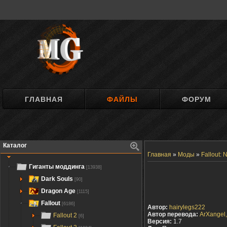
ГЛАВНАЯ
ФАЙЛЫ
ФОРУМ
Каталог
Главная
»
Моды
»
Fallout:
Гиганты моддинга
[13938]
Dark Souls
[90]
Dragon Age
[1115]
Fallout
[6186]
Автор:
hairylegs222
Автор перевода:
ArXangel,
Fallout 2
[6]
Версия:
1.7