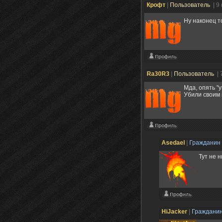
Крофт
|
Пользователь
| 9
Ну наконец т
Ra30R3
|
Пользователь
| 
Мда, опять "
Убили своим 
Asedael
|
Гражданин
Тут не 
HiJacker
|
Граждани