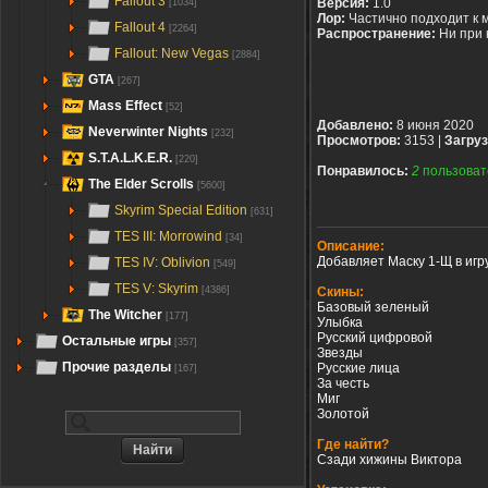
Fallout 3
Версия:
1.0
[1034]
Лор:
Частично подходит к 
Fallout 4
[2264]
Распространение:
Ни при 
Fallout: New Vegas
[2884]
GTA
[267]
Mass Effect
[52]
Добавлено:
8 июня 2020
Neverwinter Nights
[232]
Просмотров:
3153 |
Загруз
S.T.A.L.K.E.R.
[220]
Понравилось:
2
пользоват
The Elder Scrolls
[5600]
Skyrim Special Edition
[631]
TES III: Morrowind
[34]
Описание:
Добавляет Маску 1-Щ в игр
TES IV: Oblivion
[549]
TES V: Skyrim
Скины:
[4386]
Базовый зеленый
The Witcher
[177]
Улыбка
Русский цифровой
Остальные игры
[357]
Звезды
Прочие разделы
Русские лица
[167]
За честь
Миг
Золотой
Где найти?
Сзади хижины Виктора