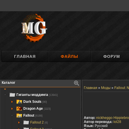
ГЛАВНАЯ
ФАЙЛЫ
ФОРУМ
Каталог
Главная
»
Моды
»
Fallout:
Гиганты моддинга
[13941]
Dark Souls
[90]
Dragon Age
[1115]
Fallout
[6188]
Автор:
nickheggo Hippiebro
Автор перевода:
lol28
Fallout 2
[6]
Язык:
Русский