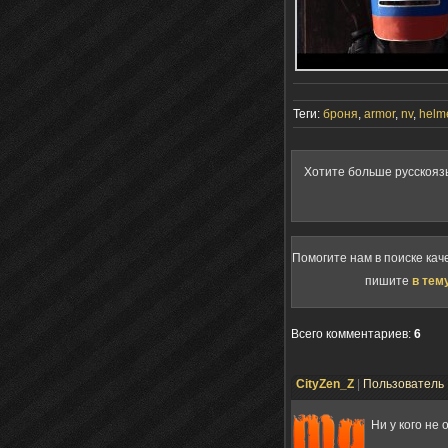
Теги:
броня
,
armor
,
nv
,
helm
Хотите больше русскояз
Помогите нам в поиске кач
пишите
в тем
Всего комментариев
:
6
СityZen_Z
|
Пользователь
Ни у кого не