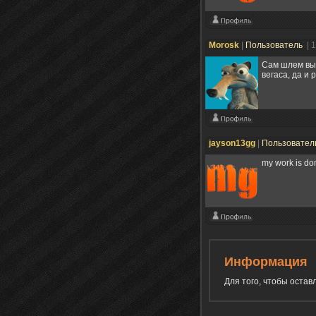
Morosk
|
Пользователь
| 
Сам шлем выг
вегаса, да и 
jayson13gg
|
Пользовател
my work is do
Информация
Для того, чтобы оста