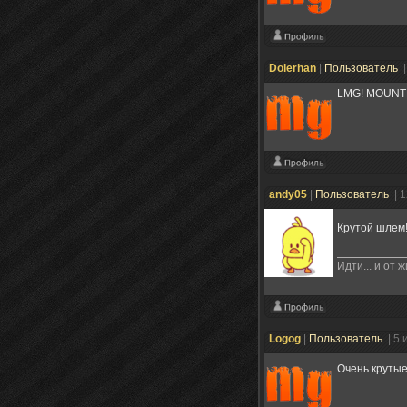
Dolerhan
|
Пользователь
|
LMG! MOUNT
andy05
|
Пользователь
| 
Крутой шлем
Идти... и от 
Logog
|
Пользователь
| 5
Очень круты