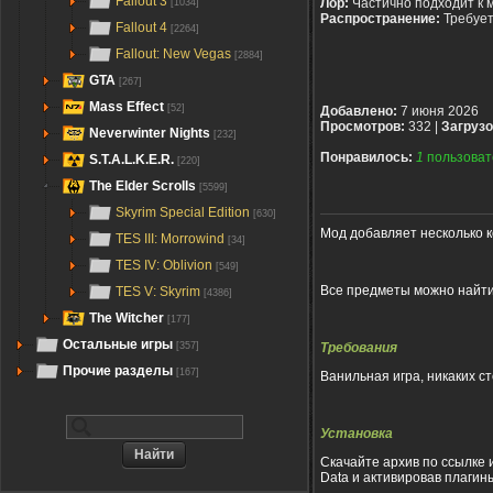
Fallout 3
Лор:
Частично подходит к 
[1034]
Распространение:
Требуе
Fallout 4
[2264]
Fallout: New Vegas
[2884]
GTA
[267]
Mass Effect
[52]
Добавлено:
7 июня 2026
Просмотров:
332 |
Загрузо
Neverwinter Nights
[232]
Понравилось:
1
пользоват
S.T.A.L.K.E.R.
[220]
The Elder Scrolls
[5599]
Skyrim Special Edition
[630]
Мод добавляет несколько 
TES III: Morrowind
[34]
TES IV: Oblivion
[549]
Все предметы можно найт
TES V: Skyrim
[4386]
The Witcher
[177]
Остальные игры
Требования
[357]
Прочие разделы
[167]
Ванильная игра, никаких с
Установка
Скачайте архив по ссылке 
Data и активировав плагин