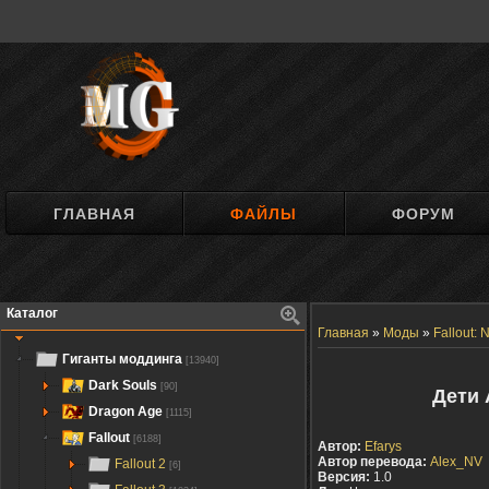
ГЛАВНАЯ
ФАЙЛЫ
ФОРУМ
Каталог
Главная
»
Моды
»
Fallout:
Гиганты моддинга
[13940]
Dark Souls
[90]
Дети 
Dragon Age
[1115]
Fallout
[6188]
Автор:
Efarys
Автор перевода:
Alex_NV
Fallout 2
[6]
Версия:
1.0