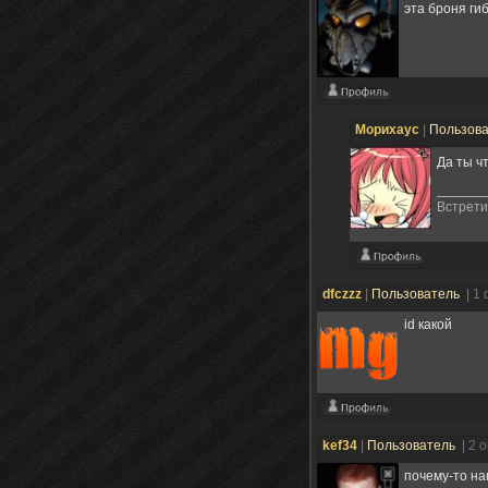
эта броня ги
Морихаус
|
Пользов
Да ты ч
Встрети
dfczzz
|
Пользователь
| 1
id какой
kef34
|
Пользователь
| 2 
почему-то на