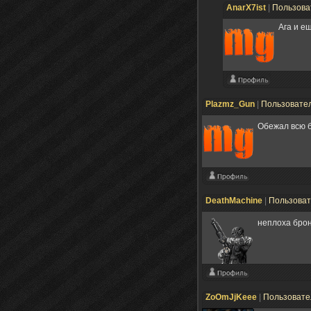
AnarX7ist
|
Пользова
Ага и е
Plazmz_Gun
|
Пользовате
Обежал всю б
DeathMachine
|
Пользова
неплоха бро
ZoOmJjKeee
|
Пользоват