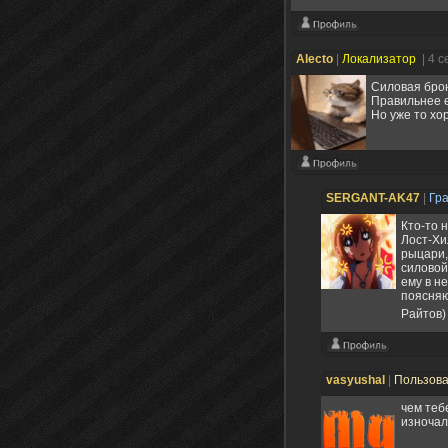
Alecto
|
Локализатор
| 4 
Силовая брон
Правильнее е
Но уже то хо
SERGANT-AK47
|
Гр
Кто-то 
Лост-Хи
рыцари,
силовой
ему в не
поясняю
Райтов
vasyushal
|
Пользов
чем те
изночал