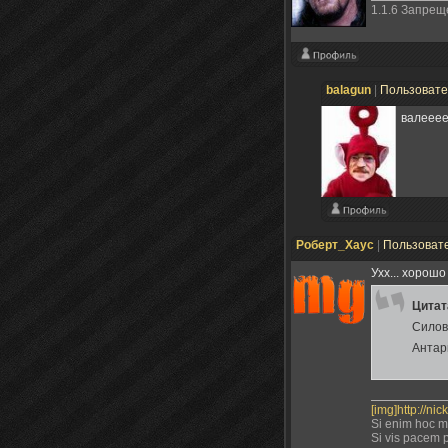
1.1.6 Запре
balagun
|
Пользоват
валееее
Роберт_Хаус
|
Пользоват
Ухх... хорош
Цита
Силов
Антар
[img]http://ni
Si enim hoc mo
Si vis pacem 