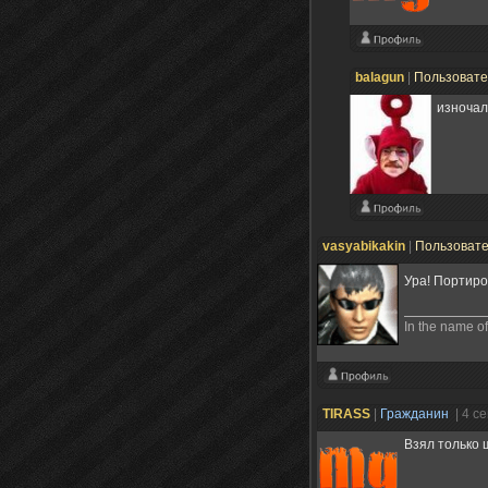
balagun
|
Пользоват
изночал
vasyabikakin
|
Пользоват
Ура! Портиро
In the name o
TIRASS
|
Гражданин
| 4 с
Взял только 