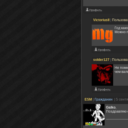
VictoriusII
|
Пользова
Год како
Можно п
solder127
|
Пользова
Не помн
чем вал
ESM
|
Гражданин
| 5 сент
Galko
,
Поздравляю 