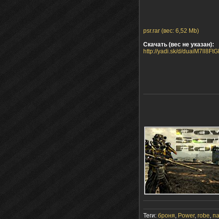
psr.rar (вес: 6,52 Mb)
Скачать (вес не указан):
http://yadi.sk/d/duaiM7ll8Ft
Теги:
броня
,
Power
,
robe
,
п