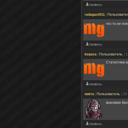
radagast911
|
Пользовате
что то не по
kepasa
|
Пользователь
| 
Статистика ка
никта
|
Пользователь
| 30
красивая бро