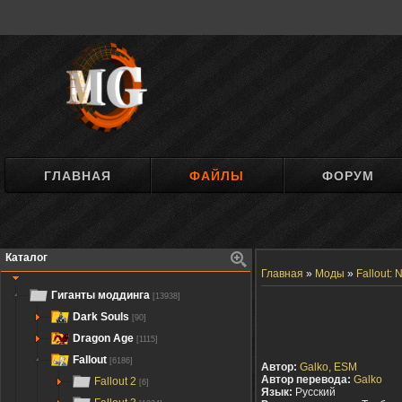
ГЛАВНАЯ
ФАЙЛЫ
ФОРУМ
Каталог
Главная
»
Моды
»
Fallout:
Гиганты моддинга
[13938]
Dark Souls
[90]
Dragon Age
[1115]
Fallout
[6186]
Автор:
Galko, ESM
Автор перевода:
Galko
Fallout 2
[6]
Язык:
Русский