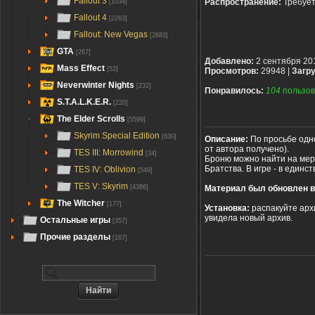
Fallout 3
Распространение:
Требуе
[1034]
Fallout 4
[2263]
Fallout: New Vegas
[2883]
GTA
[267]
Добавлено:
2 сентября 20
Mass Effect
[52]
Просмотров:
29948 |
Загру
Neverwinter Nights
[232]
Понравилось:
104
пользов
S.T.A.L.K.E.R.
[220]
The Elder Scrolls
[5599]
Skyrim Special Edition
[630]
Описание:
По просьбе одно
от автора получено).
TES III: Morrowind
[34]
Броню можно найти на мер
Братства. В игре - в един
TES IV: Oblivion
[549]
TES V: Skyrim
Материал был обновлен в 
[4386]
The Witcher
[177]
Установка:
распакуйте архи
увидела новый архив.
Остальные игры
[357]
Прочие разделы
[167]