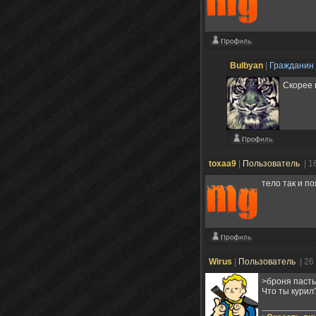
Bulbyan
|
Гражданин
Скорее 
toxaa9
|
Пользователь
| 1
тело так и п
Wirus
|
Пользователь
| 26
>броня паст
Что ты курил