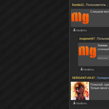
Danila11
|
Пользователь
|
Слишком жел
magnum67
|
Пользов
Хмммм...
отличны
MMMMO
SERGANT-AK47
|
Гражда
Пожалуй, одн
Только меня 