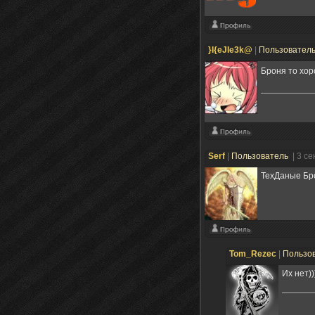
}I{eJIe3k@
|
Пользовател
Броня то хор
Serf
|
Пользователь
| 3 с
ТехДаные Бро
Tom_Rezec
|
Пользо
Их нет))