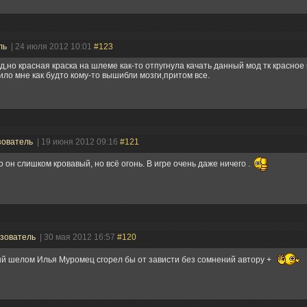
ль
| 24 июля 2012 10:01
#123
д,но красная краска на шлеме как-то отпугнула качать данный мод тк красное
ло мне как будто кому-то вышибли мозги,притом все.
зователь
| 19 июня 2012 09:16
#121
о он слишком кровавый, но всё огонь. В игре очень даже ничего .
зователь
| 30 мая 2012 16:57
#120
й шелом Илья Муромец сгорел бы от зависти без сомнений автору +