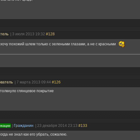
атель
| 3 июля 2013 19:32
#128
 хочу похожий шлем только с зелеными глазами, а не с красными
ователь
| 7 марта 2013 09:44
#126
толкнуло глянцевое покрытие
|
Гражданин
| 23 декабря 2014 23:13
#133
икации
тогда не знал как его убрать, сожалею.