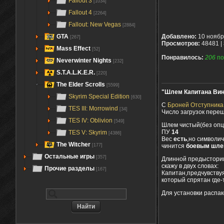
Fallout 3
[1034]
Fallout 4
[2264]
Fallout: New Vegas
[2884]
GTA
Добавлено:
10 ноябр
[267]
Просмотров:
48481 |
Mass Effect
[52]
Понравилось:
206
по
Neverwinter Nights
[232]
S.T.A.L.K.E.R.
[220]
The Elder Scrolls
[5599]
"Шлем Капитана Вин
Skyrim Special Edition
[630]
С
Броней Отступника
TES III: Morrowind
[34]
Число загрузок переш
TES IV: Oblivion
[549]
Шлем чистый(без опц
ПУ
14
TES V: Skyrim
[4386]
Вес
есть
,но символи
The Witcher
чинится
боевым шл
[177]
Остальные игры
[357]
Длинной предыстории 
скажу в двух словах:
Прочие разделы
[167]
Капитан,предчувству
который спрятан где-т
Для установки распако