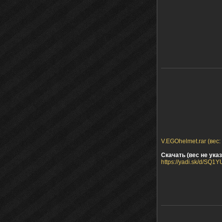
V.EGOhelmet.rar (вес:
Скачать (вес не указ
https://yadi.sk/d/SQ