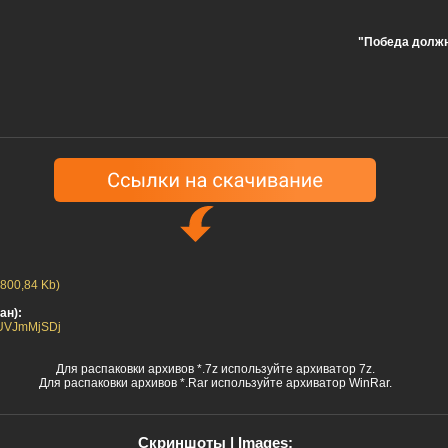
"Победа должн
 800,84 Kb)
ан):
1YUVJmMjSDj
Для распаковки архивов *.7z используйте архиватор 7z.
Для распаковки архивов *.Rar используйте архиватор WinRar.
Скриншоты | Images: