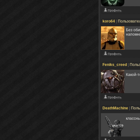
koro64
|
Пользовате
Без оби
напомни
Feniks_creed
|
Поль
Какой-т
DeathMachine
|
Поль
классны