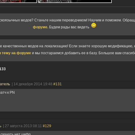
скоязычных модов? Станьте нашим переводчиком! Научим и поможем. Обра
форуме.
Будем рады вас видеть
ке качественных модов на локализацию! Если знаете хорошую модификацию, к
в тему на форуме
и мы постараемся добавить ее в базу. Большое вам спасиб
133
ватель
| 14 декабря 2014 19:48
#131
патч к PN
ь
| 27 августа 2013 08:11
#129
 скачать нет цифр.