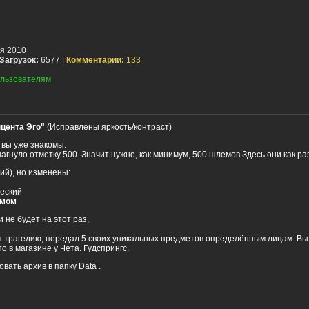
я 2010
Загрузок:
6577 |
Комментарии:
133
льзователям
цента Эго"
(Исправлены яркость/контраст)
вы уже знакомы.
агнуло отметку 500. Значит нужно, как минимум, 500 шлемов.Здесь они как раз
ий), но изменены:
ческий
емом
не будет на этот раз,
я трагедию, передал 5 своих уникальных предметов определённым лицам. Вы
о в магазине у Чета. Гудспрингс.
вать архив в папку Data .