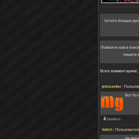
Хотите больше рус
Помогите нам в поис
пишите
Всего комментариев
:
jeimsxeller
|
Пользо
Вот бэ 
Volich
|
Пользовател
Не могу