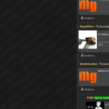
Haza90on
|
Пользов
я очень
дан
Gnomicadze
|
Польз
меня от
ESM
Автор публ
я 