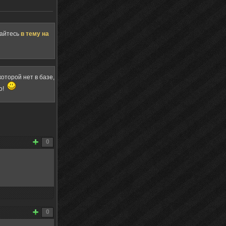
щайтесь
в тему на
оторой нет в базе,
о!
0
0