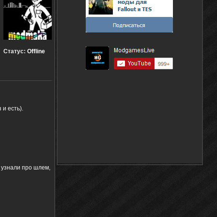
Статус:
Offline
 и есть).
 узнали про шлем,