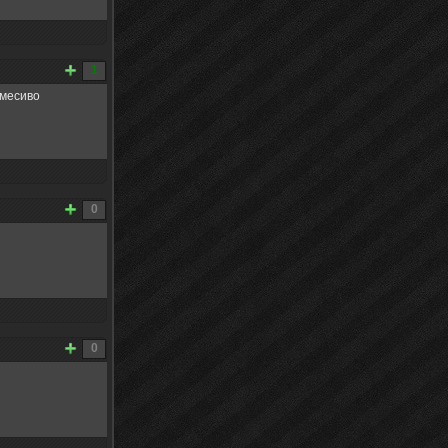
1
 месиво
0
0