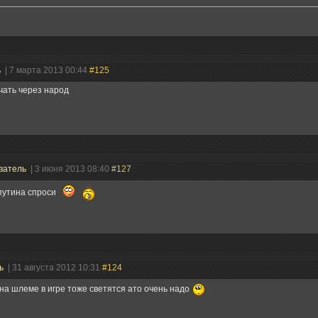
ь
| 7 марта 2013 00:44
#125
ачать через народ
ватель
| 3 июня 2013 08:40
#127
путина спроси
ль
| 31 августа 2012 10:31
#124
 на шлеме в игре тоже светятся ато очень надо