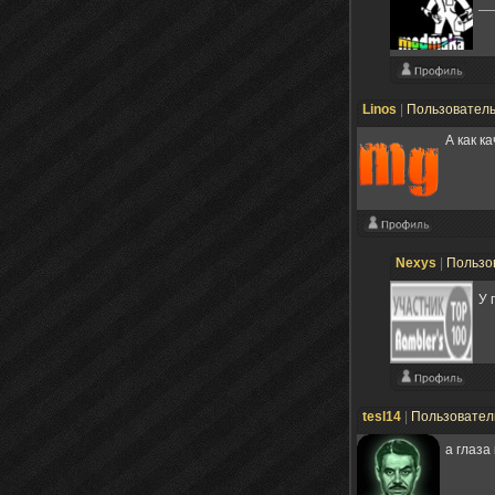
Linos
|
Пользовател
А как к
Nexys
|
Пользо
У 
tesl14
|
Пользовате
а глаза