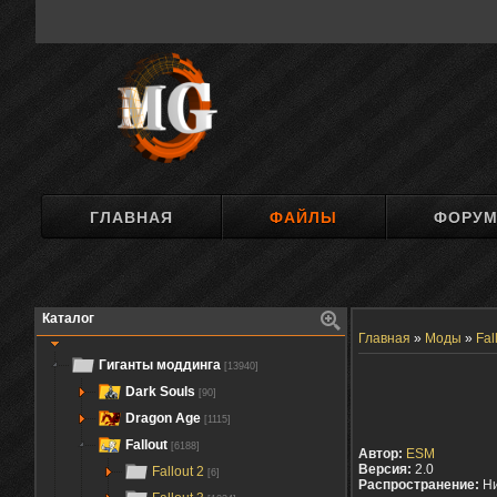
ГЛАВНАЯ
ФАЙЛЫ
ФОРУ
Каталог
Главная
»
Моды
»
Fal
Гиганты моддинга
[13940]
Dark Souls
[90]
Dragon Age
[1115]
Fallout
[6188]
Автор:
ESM
Версия:
2.0
Fallout 2
[6]
Распространение:
Ни