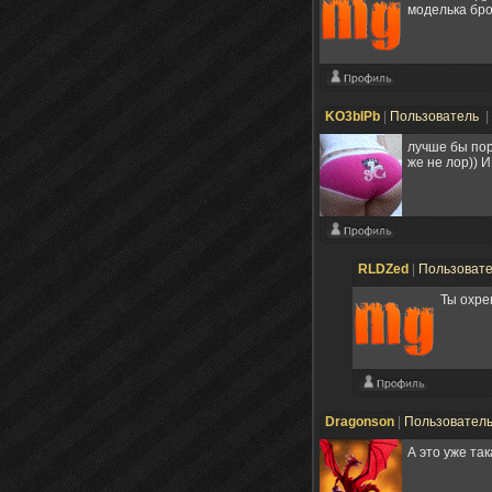
моделька бро
KO3bIPb
|
Пользователь
|
лучше бы пор
же не лор))
RLDZed
|
Пользоват
Ты охре
Dragonson
|
Пользовател
А это уже та