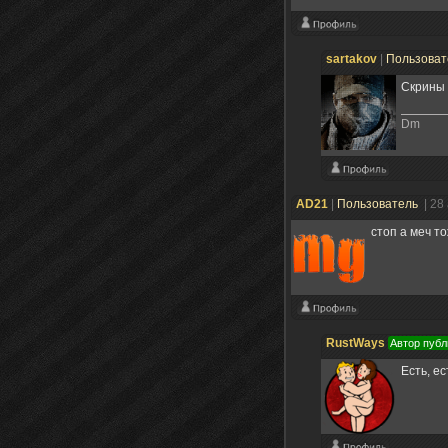
sartakov
|
Пользова
Скрины
Dm
AD21
|
Пользователь
| 28
стоп а меч т
RustWays
Автор публ
Есть, е