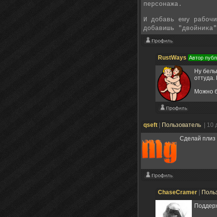
персонажа.
И добавь ему рабоч
добавишь "двойника"
RustWays
Автор публ
Ну бел
оттуда.
Можно б
qseft
|
Пользователь
| 10
Сделай плиз 
ChaseCramer
|
Поль
Поддер