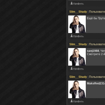
Slim__Shady
|
Пользоват
Ещё бы Труте
Slim__Shady
|
Пользоват
sanj1988
, Чи
Смотрите 2-й
Slim__Shady
|
Пользоват
MaksRed231