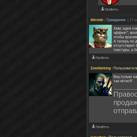
bitronic
|
Гражданин
| 17 
Хмм, идея оче
эффект", воо
чтобы красив
А теперь по 
отсутствуют 
текстуры, а 
Zombieking
|
Пользовател
Вау,только н
так чётко!!!
Правос
продаж
отправ