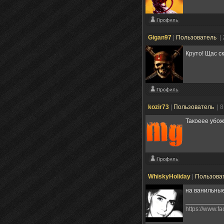
Gigan97
|
Пользователь
|
Круто! Щас с
kozir73
|
Пользователь
| 
Такоеее убож
WhiskyHoliday
|
Пользова
на ванильные
https://www.f