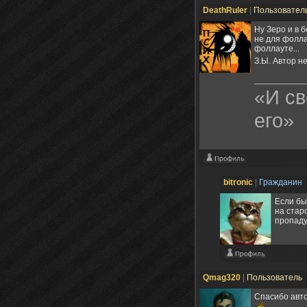
DeathRuler
|
Пользовател
Ну Зеро и в 
не для фолла
фоллауте...
З.Ы. Автор н
«И св
его»
bitronic
|
Гражданин
Если бы
на стар
пропаду
Qmag320
|
Пользователь
Спасибо авто