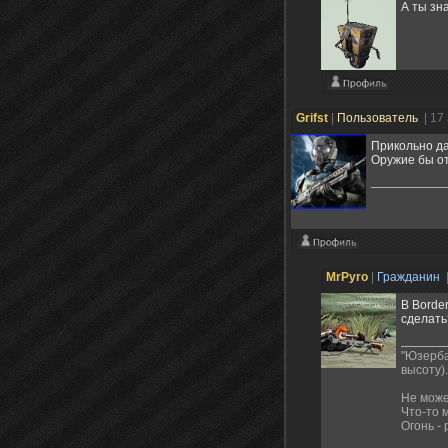
А ты зн
Grifst
|
Пользователь
| 17
Прикольно да
Оружие бы о
MrPyro
|
Гражданин
В Borde
сделать
"Юзерба
высоту).
Не може
Что-то 
Огонь -