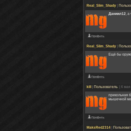
Real_Slim_Shady
|
Пользо
Даниил12
, 
Real_Slim_Shady
|
Пользо
Ещё бы оружи
kill
|
Пользователь
| 6 мая
прикольная б
мышечной мас
MaksRed2314
|
Пользова