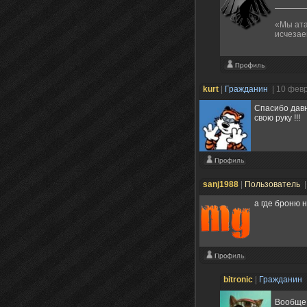
«Мы ата
исчезае
kurt
|
Гражданин
| 10 фев
Спасибо давн
свою руку !!!
sanj1988
|
Пользователь
|
а где броню 
bitronic
|
Гражданин
Вообще 