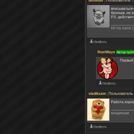
iamaltair
|
Пользователь
|
вписываться-
бронька..не 
P.S. действи
Hi! my name is 
RustWays
Автор публ
Первый 
vladikzam
|
Пользователь
Работа хорош
владикзам