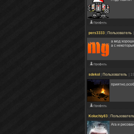
pers3333
|
Пользователь
а мод хороши
а с некоторы
sdekol
|
Пользователь
| 1
приятно,осо
Koluchiy83
|
Пользовател
Ага и рисова