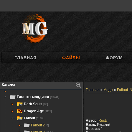
ГЛАВНАЯ
ФАЙЛЫ
ФОРУМ
Каталог
Главная
»
Моды
»
Fallout:
Гиганты моддинга
[13941]
Dark Souls
[90]
Dragon Age
[1115]
Fallout
[6188]
Автор:
Rusty
Язык:
Русский
Fallout 2
[6]
Версия:
1