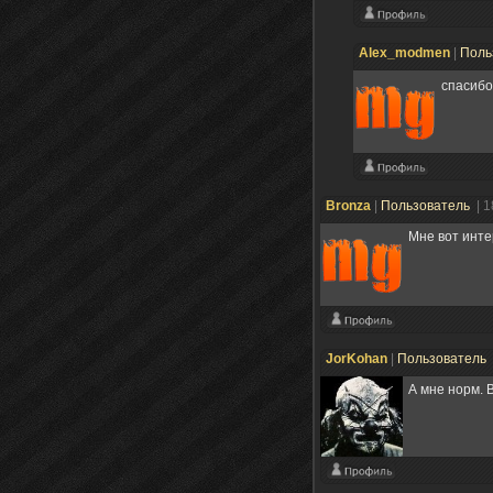
Alex_modmen
|
Поль
спасибо
Bronza
|
Пользователь
| 1
Мне вот инте
JorKohan
|
Пользователь
А мне норм. 