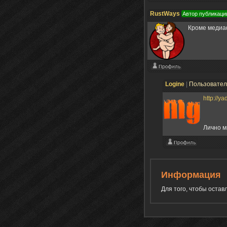
RustWays
Автор публикаци
Кроме медиафа
Logine
|
Пользовате
http://y
Лично м
Информация
Для того, чтобы оста