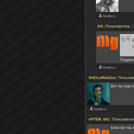
Diii
|
Пользователь
|
Поддерж
OvErLoRdoZzzz
|
Пользов
Вот бы еще о
APTEM_662
|
Пользовате
Блин вот бы к