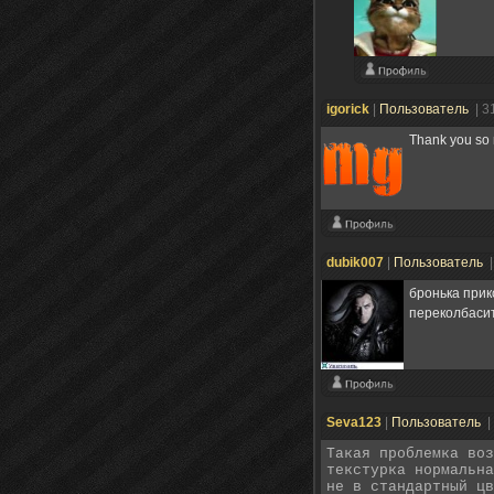
igorick
|
Пользователь
| 3
Thank you so
dubik007
|
Пользователь
|
бронька прик
переколбасит
Seva123
|
Пользователь
|
Такая проблемка воз
текстурка нормальна
не в стандартный цв