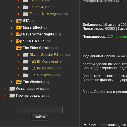
Fallout 3
Распространение:
Ни при 
[1034]
Fallout 4
[2264]
Fallout: New Vegas
[2884]
GTA
[267]
Добавлено:
16 августа 201
Mass Effect
[52]
Просмотров:
60393 |
Загру
Neverwinter Nights
[232]
Понравилось:
110
пользов
S.T.A.L.K.E.R.
[220]
The Elder Scrolls
[5600]
Skyrim Special Edition
[631]
Мод добавит броню
наемног
TES III: Morrowind
[34]
Костюм сделан на базе Кит
Броня адаптирована под ст
TES IV: Oblivion
[549]
TES V: Skyrim
Броню можно спокойно вык
[4386]
Версия не финальная, дора
The Witcher
[177]
Остальные игры
[357]
Бонни-Спрингс(на скриншо
Прочие разделы
[167]
P.S.
Честно признаюсь, это 