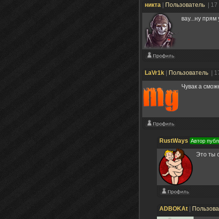
никта
|
Пользователь
| 17
вау...ну прям
LaVr1k
|
Пользователь
| 1
Чувак а смо
RustWays
Автор публ
Это ты 
ADBOKAt
|
Пользов