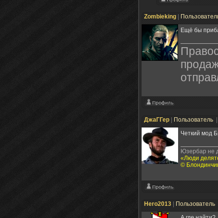
Zombieking
|
Пользовател
Ещё бы приба
Правос
продаж
отправ
ДжаГГер
|
Пользователь
|
Четкий мод Б
Юзербар не д
«Люди делятс
© Блондинчи
Hero2013
|
Пользователь
А где найти?