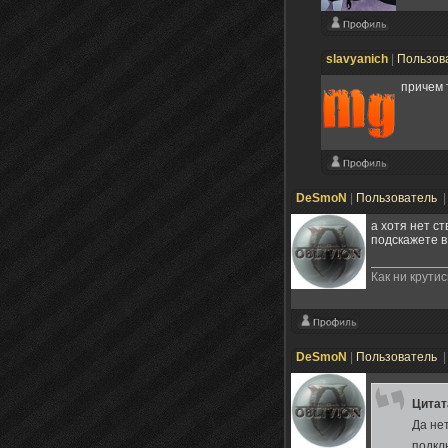
slavyanich
|
Пользов
причем 
DeSmoN
|
Пользователь
|
а хотя нет с
подскажете в
Как ни крутис
DeSmoN
|
Пользователь
|
Цита
Да нет
подклю