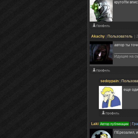
круто!!!и в
Akachy
|
Пользователь
| 
автор ты точ
Идущие на см
sedoypain
|
Пользов
еще оди
Laki
|
Гр
Автор публикации
ПЕрезалил, 