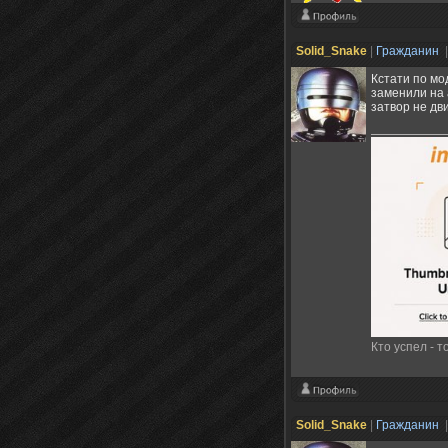
Solid_Snake
|
Гражданин
|
Кстати по мо
заменили на 
затвор не дви
Кто успел - т
Solid_Snake
|
Гражданин
|