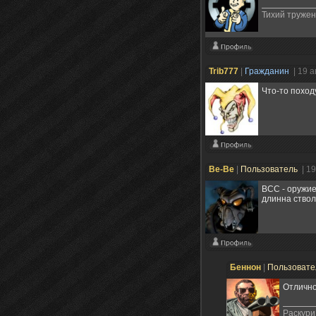
Тихий труженн
Trib777
|
Гражданин
| 19 
Что-то поход
Be-Be
|
Пользователь
| 1
ВСС - оружие
длинна ствол
Беннон
|
Пользоват
Отлично
Раскури 