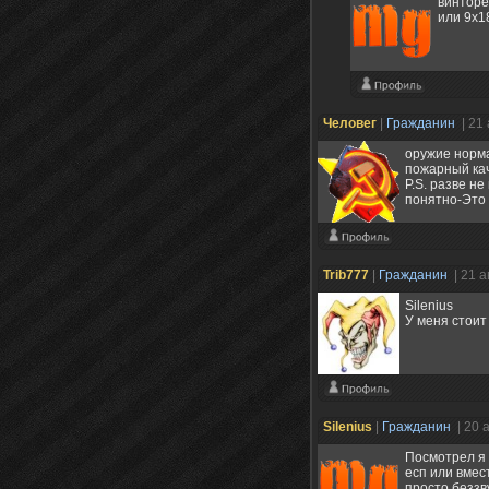
винторе
или 9х1
Человег
|
Гражданин
| 21
оружие норма
пожарный кач
P.S. разве н
понятно-Это
Trib777
|
Гражданин
| 21 
Silenius
У меня стоит
Silenius
|
Гражданин
| 20 
Посмотрел я 
есп или вмес
просто беззв