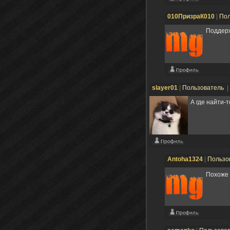
010ПризраК010
|
Пол
Поддер
slayer01
|
Пользователь
|
А где найти-т
Antoha1324
|
Пользо
Похоже 