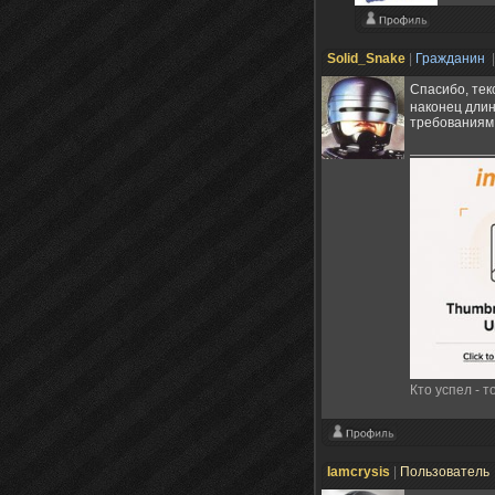
Solid_Snake
|
Гражданин
|
Спасибо, текс
наконец длин
требованиям 
Кто успел - т
Iamcrysis
|
Пользователь