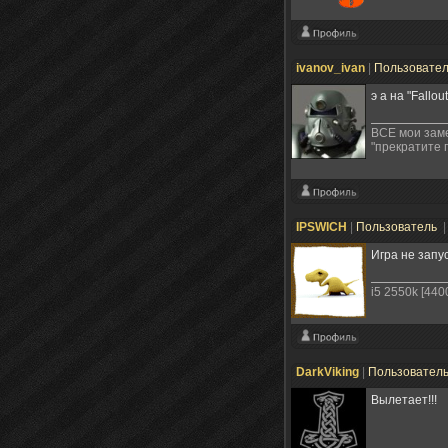
ivanov_ivan
|
Пользовате
э а на "Fallo
ВСЕ мои зам
"прекратите 
IPSWICH
|
Пользователь
|
Игра не запу
i5 2550k [4
DarkViking
|
Пользовател
Вылетает!!!