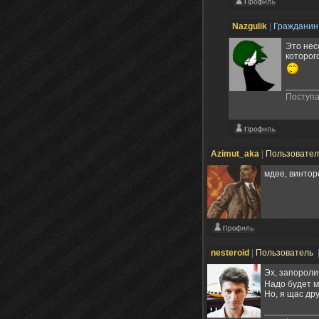
Nazgulik
|
Граждани
Это нес
которого
Поступа
Azimut_aka
|
Пользовате
мдее, винтор
nesteroid
|
Пользователь
Эх, запороли
Надо будет м
Но, я щас дру