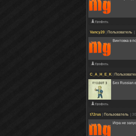
Vancy20
|
Пользователь
|
Винтовка в п
С_A_H_E_K
|
Пользовате
Без Russian.e
t72rus
|
Пользователь
| 3
Игра не запу