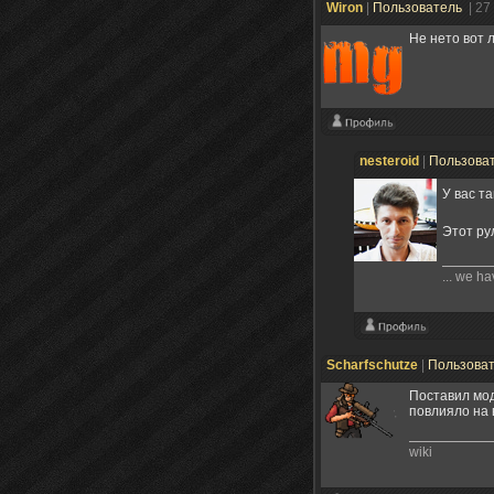
Wiron
|
Пользователь
| 27
Не нето вот
nesteroid
|
Пользова
У вас т
Этот ру
... we ha
Scharfschutze
|
Пользова
Поставил мод
повлияло на 
wiki