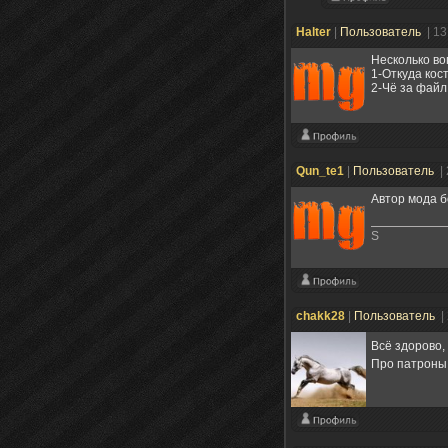
Halter
|
Пользователь
| 13
Несколько во
1-Откуда кос
2-Чё за файл
Qun_te1
|
Пользователь
|
Автор мода б
S
chakk28
|
Пользователь
|
Всё здорово,
Про патроны 