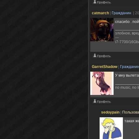
catmarch
|
Гражданин
| 2
спасибо . пой
злобное, вре
---
i7-7700/16G
GarretShadow
|
Граждани
У мну вылетае
no music, no l
sedoypain
|
Пользов
такая ж