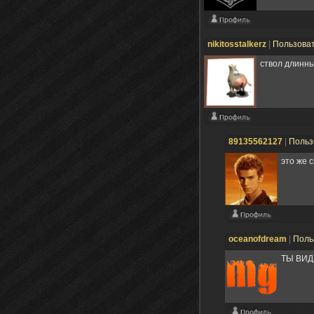
nikitosstalkerz
|
Пользова
ствол длинны
89135562127
|
Польз
это же с
oceanofdream
|
Поль
ТЫ ВИДЕ