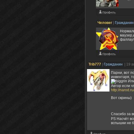
Человег
|
Граждани
Нормаль
маузер,
фаллаут
Trib777
|
Гражданин
| 19 
Парни, вот п
инвентаря, то
Или
Автор если чт
http://narod.
Вот скрины)
Спасибо за 
PS Насчёт вс
вспышки не 