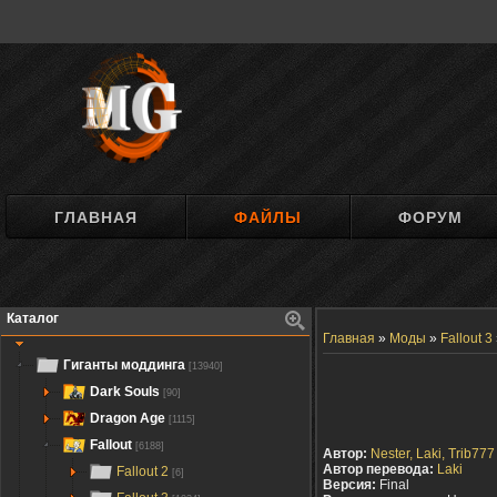
ГЛАВНАЯ
ФАЙЛЫ
ФОРУМ
Каталог
Главная
»
Моды
»
Fallout 3
Гиганты моддинга
[13940]
Dark Souls
[90]
Dragon Age
[1115]
Fallout
[6188]
Автор:
Nester, Laki, Trib777
Автор перевода:
Laki
Fallout 2
[6]
Версия:
Final