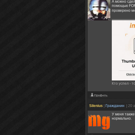
А можно сдела
помощью FOM
проверено м
Кто успел - т
Silenius
|
Гражданин
| 20 
У меня также
нормально.