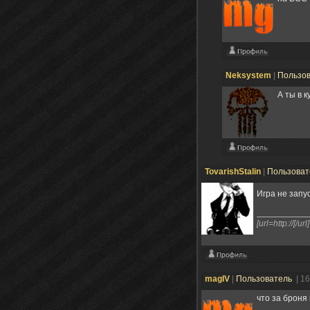
Neksystem
|
Пользо
А ты в 
TovarishStalin
|
Пользова
Игра не запу
[url=http://[/
magIV
|
Пользователь
| 1
что за броня