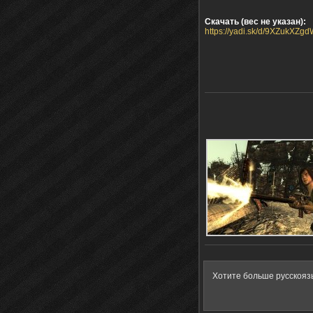
Скачать (вес не указан):
https://yadi.sk/d/9XZukXZg
Хотите больше русскояз