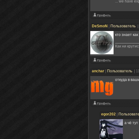
... we have exp
DeSmoN
|
Пользователь
|
кто знает ка
Как ни крутис
anchar
|
Пользователь
| 1
откуда в ваш
egor202
|
Пользоват
а чё ту