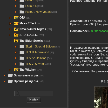
Fallout 3
Распространение:
Ни при 
[1034]
Fallout 4
[2264]
Fallout: New Vegas
[2884]
GTA
[267]
Добавлено:
17 августа 201
Mass Effect
[52]
Просмотров:
608 |
Загрузо
Neverwinter Nights
[232]
Понравилось:
83
пользова
S.T.A.L.K.E.R.
[220]
The Elder Scrolls
[5599]
Skyrim Special Edition
[630]
Итак друзья, разрешите пр
как мне кажется, у него с
TES III: Morrowind
[34]
собственный патрон (Без к
это исправить. Стандартиз
TES IV: Oblivion
[549]
купить у Снаряда и Шрапне
TES V: Skyrim
"состарил" текстуры, немн
[4386]
The Witcher
[177]
Обновление! Поправлена д
Остальные игры
[357]
Прочие разделы
P.S.
[167]