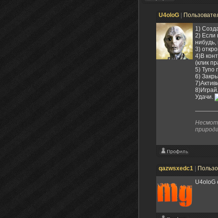
U4oloG
|
Пользовате
1) Созд
2) Если
нибудь,
3) откро
4)В конт
(клик п
5) Тупо
6) Закр
7)Актив
8)Играй
Удачи.
Несмотр
природа
qazwsxedc1
|
Пользо
U4oloG