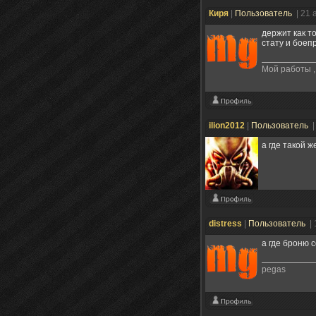
Киря
|
Пользователь
| 21 
держит как т
стату и боепр
Мой работы , 
ilion2012
|
Пользователь
|
а где такой ж
distress
|
Пользователь
|
а где броню 
pegas