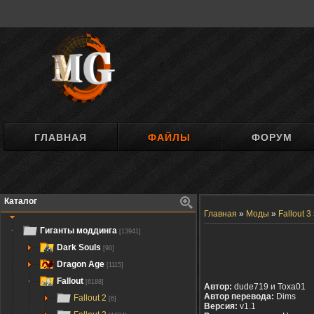
ГЛАВНАЯ
ФАЙЛЫ
ФОРУМ
Каталог
Главная
»
Моды
»
Fallout 3
Гиганты моддинга
[13941]
Dark Souls
[90]
Dragon Age
[1115]
Fallout
[6188]
Автор:
dude719 и Toxa01
Автор перевода:
Dims
Fallout 2
[6]
Версия:
v1.1