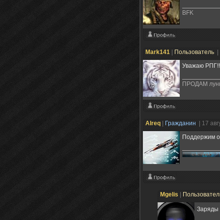
BFK
Mark141
|
Пользователь
|
Уважаю РПГ!
ПРОДАМ лунны
Alreq
|
Гражданин
| 17 ав
Поддержим о
Mgelis
|
Пользовате
Заряды 