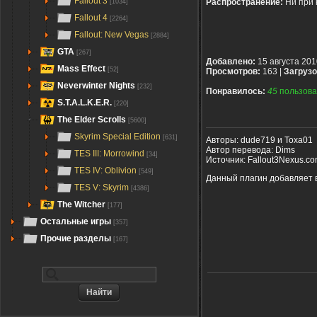
Fallout 3
Распространение:
Ни при 
[1034]
Fallout 4
[2264]
Fallout: New Vegas
[2884]
GTA
[267]
Добавлено:
15 августа 201
Mass Effect
[52]
Просмотров:
163 |
Загрузо
Neverwinter Nights
[232]
Понравилось:
45
пользова
S.T.A.L.K.E.R.
[220]
The Elder Scrolls
[5600]
Skyrim Special Edition
[631]
Авторы: dude719 и Toxa01
Автор перевода: Dims
TES III: Morrowind
[34]
Источник: Fallout3Nexus.c
TES IV: Oblivion
[549]
Данный плагин добавляет 
TES V: Skyrim
[4386]
The Witcher
[177]
Остальные игры
[357]
Прочие разделы
[167]