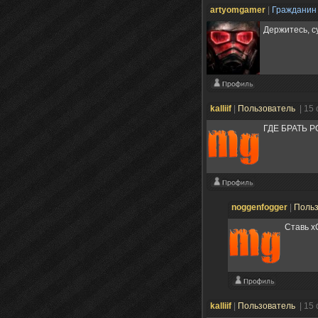
artyomgamer
|
Граждани
Держитесь, c
kalliif
|
Пользователь
| 15
ГДЕ БРАТЬ 
noggenfogger
|
Поль
Ставь x
kalliif
|
Пользователь
| 15