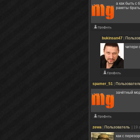
а как быть с
ракеты брать
bukinsan47
|
Пользо
читери 
spamer_51
|
Пользовател
зачётный мод
zewa
|
Пользователь
| 19 
как с перезо