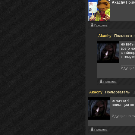
Akachy
Пойми
Akachy
|
Пользоват
но веть
всего н
снайпер
к томуж
Идущие 
Akachy
|
Пользователь
| 
отлично 4
анимации по
Идущие на см