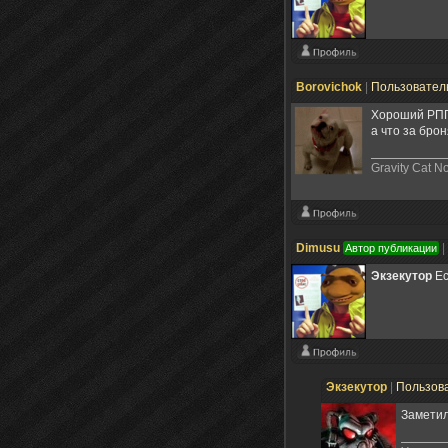
Borovichok
|
Пользовател
Хороший РПГ
а что за бро
Gravity Cat N
Dimusu
|
Автор публикации
Экзекутор
Ес
Экзекутор
|
Пользов
Заметил