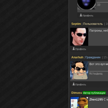
:)))
Septim
|
Пользователь
| 1
Патроны, неб
Anarhuh
|
Гражданин
| 15
Вот это кул 
Кстыдыщ
Dimusu
|
Автор публикации
Zhen1295
С м