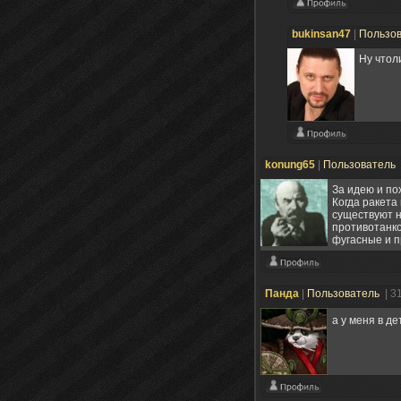
bukinsan47
|
Пользо
Ну чтол
konung65
|
Пользователь
За идею и пох
Когда ракета
существуют н
противотанко
фугасные и п
Панда
|
Пользователь
| 3
а у меня в де