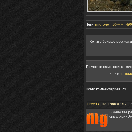
Теги:
пистолет
,
10-ММ
,
N99
Хотите больше русскояз
Помогите нам в поиске кач
пишите
в тем
Всего комментариев
:
21
Free93
|
Пользователь
| 1
В качестве р
симуляции А