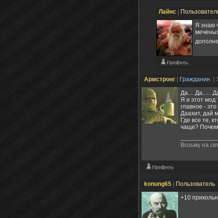
Лайнс
|
Пользовател
Я знаю 
меченых
дополне
Армстронг
|
Гражданин
| 
Да.... Да....
Я и этот мод
главное - э
Даахит, дай м
Где все те, к
чаще? Почему
Возьму на се
konung65
|
Пользователь
+10 прикольн