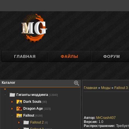
ГЛАВНАЯ
ФАЙЛЫ
ФОРУМ
Каталог
Главная
»
Моды
»
Fallout 3
Гиганты моддинга
[13940]
Dark Souls
[90]
Dragon Age
[1115]
Fallout
[6188]
Автор:
MrCrash407
Версия:
1.0
Fallout 2
[6]
Распространение:
Требуе