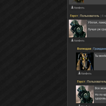
Гоуст
|
Пользователь
| 6 
Убогая, лаки
Лучше уж ср
Волкодав
|
Граждан
Ты вооб
Гоуст
|
Пользовател
Все мож
Но по к
здоровь