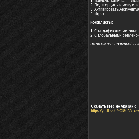
1. Извлечь папку Data в кор
2. Подтвердить замену или
3. Активировать ArchiveInval
4. Играть.
Конфликты:
1. С модификациями, заме
2. С глобальными реплейс-
На этом все, приятной ва
Скачать (вес не указан):
https://yadi.sk/d/kCi8cPA_e