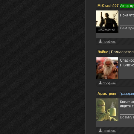
MrCrash407
Автор пу
Пока что
Вам нуж
Лайнс
|
Пользовател
Спасибо
НКРвско
Армстронг
|
Гражда
Какие ж
ищите с
Возьму 