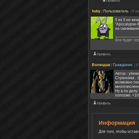
huby
|
Пользователь
| 6 м
5 из 5 но кач
"Apocalypse A
на скачивани
Все будет хор
Волкодав
|
Гражданин
| 
Автор - убеж
Странника . 
возможно пис
многочисленн
Ну а по делу
попозже. +10
Информация
Для того, чтобы оста