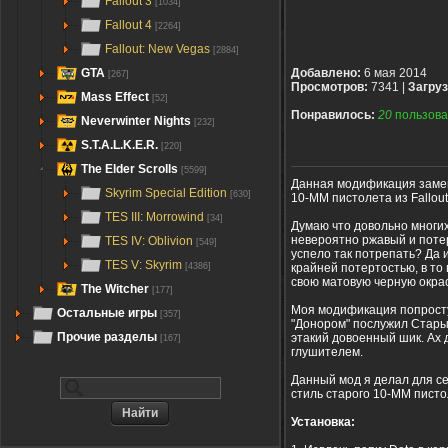
Fallout 3
[1034]
Fallout 4
[2264]
Fallout: New Vegas
[2884]
GTA
Добавлено:
6 мая 2014
[267]
Просмотров:
7341 |
Загруз
Mass Effect
[52]
Понравилось:
20
пользова
Neverwinter Nights
[232]
S.T.A.L.K.E.R.
[220]
The Elder Scrolls
[5599]
Данная модификация замен
Skyrim Special Edition
[630]
10-ММ пистолета из Fallou
TES III: Morrowind
[34]
Думаю что довольно многих
невероятно ржавый и потер
TES IV: Oblivion
[549]
успело так потрепать? Да 
TES V: Skyrim
крайней потертостью, в то 
[4386]
свою матовую черную окрас
The Witcher
[177]
Моя модификация попросту 
Остальные игры
[357]
"Донором" послужил Стары
Прочие разделы
этакий довоенный шик. Ах 
[167]
глушителем.
Данный мод я делал для се
стиль старого 10-ММ пистол
Установка: