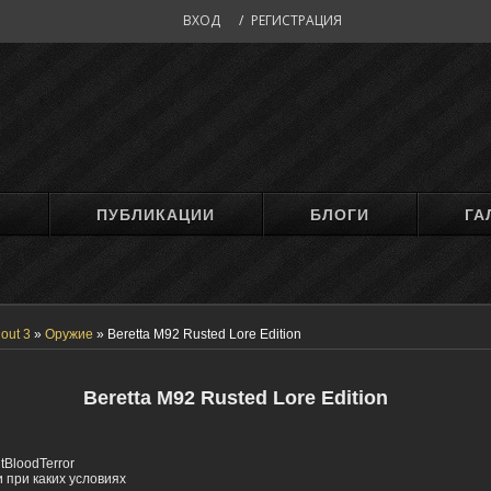
ВХОД
/
РЕГИСТРАЦИЯ
М
ПУБЛИКАЦИИ
БЛОГИ
ГА
lout 3
»
Оружие
»
Beretta М92 Rusted Lore Edition
Beretta М92 Rusted Lore Edition
tBloodTerror
 при каких условиях