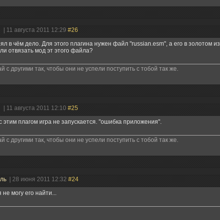
н
| 11 августа 2011 12:29
#26
нял в чём дело. Для этого плагина нужен файл "russian.esm", а его в золотом и
ли отвязать мод эт этого файла?
й с другими так, чтобы они не успели поступить с тобой так же.
н
| 11 августа 2011 12:10
#25
с этим плагом игра не запускается. "ошибка приложения".
й с другими так, чтобы они не успели поступить с тобой так же.
ель
| 28 июня 2011 12:32
#24
 не могу его найти...