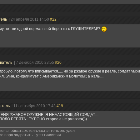
тель
| 24 апреля 2011 14:50
#22
ему нет ни одной нормальной беретты с ГЛУЩИТЕЛЕМ!?
ватель
| 7 декабря 2010 23:55
#20
пробую, потому что вписывается,.... но за ржавое оружие в реале, солдат умр
л, блин, конфликтует с Американским молотом:( а жаль....
атель
| 11 сентября 2010 17:43
#19
МЕНЯ РЖАВОЕ ОРУЖИЕ..Я ННААСТОЯЩИЙ СОЛДАТ....
ОЛО РЕБЯТА...ТУТ ОНО старое а не ржавое=)))
 тень поймать хотел-счастья тень его удел
о пора задротить....уттттяяяяяяя