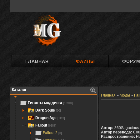
ГЛАВНАЯ
ФАЙЛЫ
ФОРУ
Каталог
Главная
»
Моды
»
Fal
Гиганты моддинга
[13940]
Dark Souls
[90]
Dragon Age
[1115]
Fallout
[6188]
Автор:
360Sagacious
Автор перевода:
Cou
Fallout 2
[6]
Распространение:
Ни