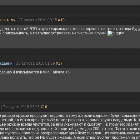
зователь
| 27 августа 2010 00:15
#18
делать так чтоб ЭТО в руках взрывалось после первого выстрела, я тогда буду
 подкладывать, а то трудно устраивать несчастные случаи
жданин
| 23 августа 2010 01:59
#17
расиво и вписывается в мир Fallouta +5
ь
| 7 августа 2010 22:26
#16
 ржавое оружие прослужит недолго, к тому же если коррозия будет серьезной,
остной, то ствол при стрельбе может разорвать прямо в руках владельца. К т
ее оружие всегда чистится, за ним ухаживают и смотрят + к этому его хранят 
где оно находится под неплохой защитой, даже для 200-сот лет. Так что если 
на пустоши попало из разграбленных армейсих складов + из убежищь частичн
ливо полагать, что он НЕ будет ржавым. А если ствол 200 лет пролежал на о