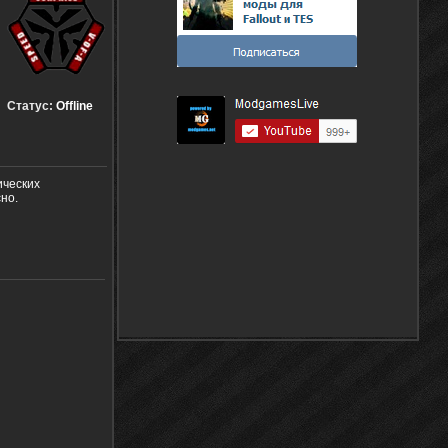
Статус:
Offline
ических
но.