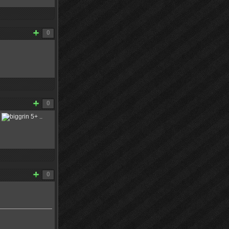
0
0
и
5+ ..
0