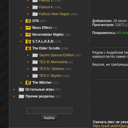
Fallout 3
[1034]
Fallout 4
[2264]
Fallout: New Vegas
[2884]
GTA
Добавлено:
28 июля 
[267]
Просмотров:
11671 |
Mass Effect
[52]
Понравилось:
45
пол
Neverwinter Nights
[232]
S.T.A.L.K.E.R.
[220]
The Elder Scrolls
[5599]
Рядом с Андейлом те
Skyrim Special Edition
[630]
наворотов.Но самое г
TES III: Morrowind
[34]
Версия, не требующа
TES IV: Oblivion
[549]
TES V: Skyrim
[4386]
The Witcher
[177]
Остальные игры
[357]
Прочие разделы
[167]
Скачать (вес не указ
https://yadi.sk/d/0Q