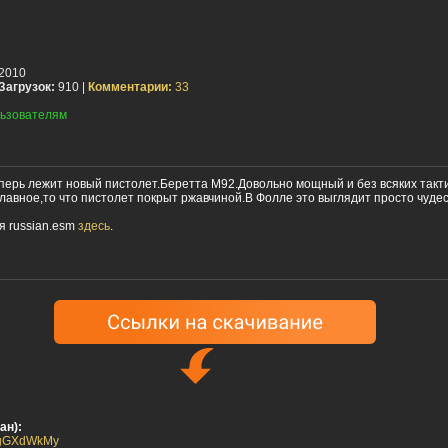
2010
Загрузок:
910 |
Комментарии:
33
ьзователям
перь лежит новый пистолет.Беретта М92.Довольно мощный и без всяких такт
лавное,то что пистолет покрыт ржавчиной.В Фолле это выглядит просто чудес
я russian.esm
здесь
.
ан):
IpxgGXdWkMy