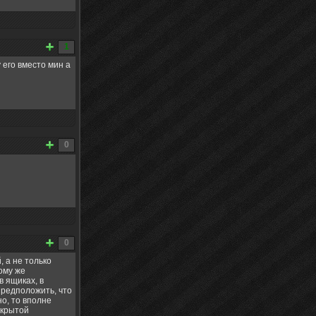
1
 его вместо мин а
0
0
 а не только
ому же
в ящиках, в
предположить, что
о, то вполне
ткрытой