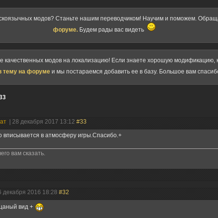
скоязычных модов? Станьте нашим переводчиком! Научим и поможем. Обра
форуме.
Будем рады вас видеть
ке качественных модов на локализацию! Если знаете хорошую модификацию, к
в тему на форуме
и мы постараемся добавить ее в базу. Большое вам спасиб
33
нат
| 28 декабря 2017 13:12
#33
 вписывается в атмосферу игры.Спасибо.+
его вам сказать.
6 декабря 2016 18:28
#32
оцаный вид +