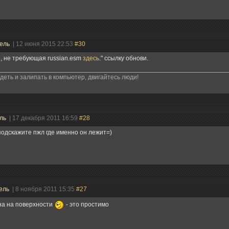
тель
| 12 июня 2015 22:53
#30
, не требующая russian.esm
здесь
." ссылку обнови.
идеть и залипать в компьютер, двигайтесь люди!
ель
| 17 декабря 2011 16:59
#28
одскажите пжл где именно он лежит=)
ель
| 8 ноября 2011 15:35
#27
на на поверхности
- это простимо