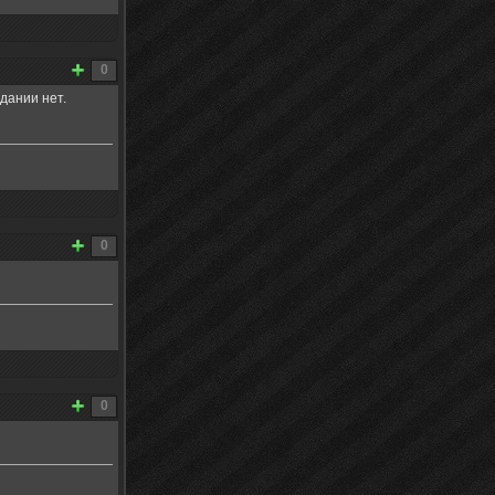
0
здании нет.
0
0