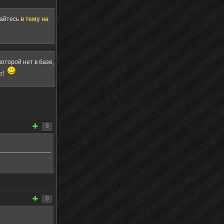
щайтесь
в тему на
оторой нет в базе,
о!
0
0