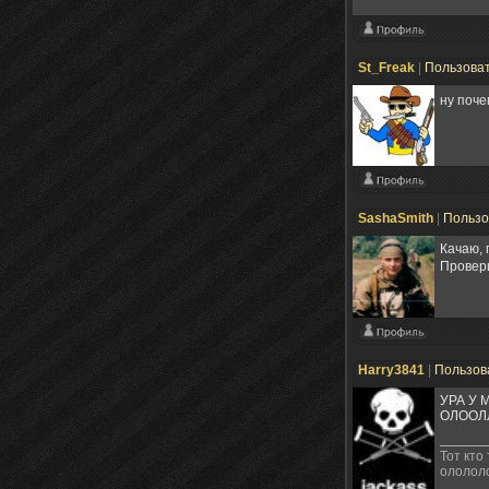
St_Freak
|
Пользова
ну поч
SashaSmith
|
Пользо
Качаю, 
Провери
Harry3841
|
Пользов
УРА У 
ОЛООЛЛ
Тот кто
олололо