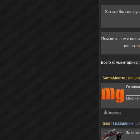
Хотите больше рус
Помогите нам в поис
пишите
Всего комментариев
:
SantaMuerte
|
Меце
Отлично
Мне неч
tsus
|
Гражданин
| 2
За пок