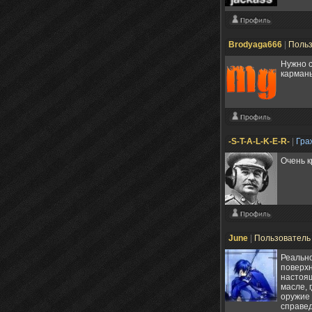
Brodyaga666
|
Поль
Нужно с
карманы
-S-T-A-L-K-E-R-
|
Гра
Очень к
June
|
Пользовател
Реально
поверхн
настоящ
масле, 
оружие 
справед