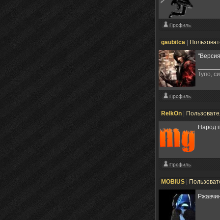
gaubitca
|
Пользова
"Версия
Тупо, с
ReIkOn
|
Пользоват
Народ п
MOBIUS
|
Пользоват
Ржавчи