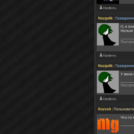
Nazgulik
|
Граждани
О, я по
Нельзя 
Поступа
Nazgulik
|
Граждани
У меня 
Поступа
Ruzvelt
|
Пользоват
Что-то я