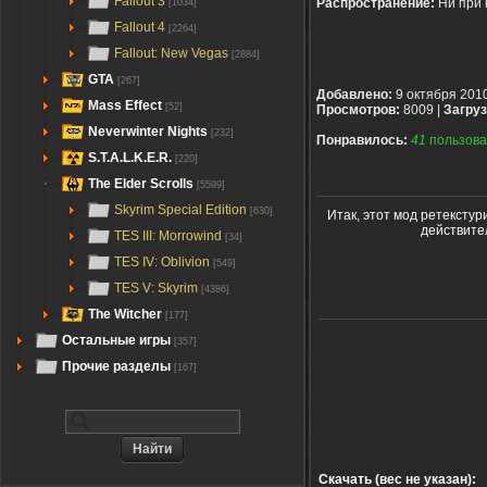
Fallout 3
Распространение:
Ни при 
[1034]
Fallout 4
[2264]
Fallout: New Vegas
[2884]
GTA
[267]
Добавлено:
9 октября 201
Mass Effect
[52]
Просмотров:
8009 |
Загруз
Neverwinter Nights
[232]
Понравилось:
41
пользова
S.T.A.L.K.E.R.
[220]
The Elder Scrolls
[5599]
Skyrim Special Edition
[630]
Итак, этот мод ретекстур
действите
TES III: Morrowind
[34]
TES IV: Oblivion
[549]
TES V: Skyrim
[4386]
The Witcher
[177]
Остальные игры
[357]
Прочие разделы
[167]
Скачать (вес не указан):