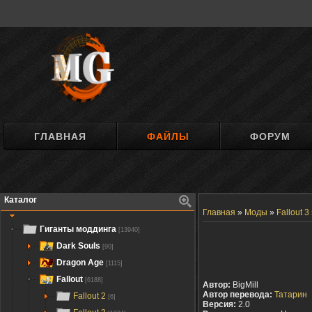
ГЛАВНАЯ
ФАЙЛЫ
ФОРУМ
Каталог
Главная
»
Моды
»
Fallout 3
Гиганты моддинга
[13940]
Dark Souls
[90]
Dragon Age
[1115]
Fallout
[6188]
Автор:
BigMill
Автор перевода:
Татарин
Fallout 2
[6]
Версия:
2.0