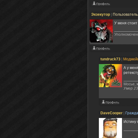
Экзекутор
|
Пользовател
У меня стоит
Уполномочен
tundruck73
|
Модмей
А у мен
ретекст
Мосье, ж
Умер 23
DaveCooper
|
Гражд
Истину 