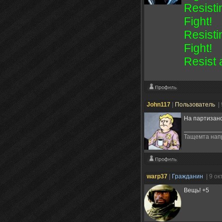
Resistin
Fight!
Resistin
Fight!
Resist 
John117
|
Пользователь
|
На партизанск
Тащемта нап
warp37
|
Гражданин
| 9 о
Вещь! +5