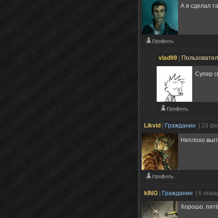
А я сделал т
vlad99
|
Пользовате
Супер с
Likvid
|
Гражданин
| 23 ф
Неплохо выг
kING
|
Гражданин
| 6 янва
Хорошо. пятё