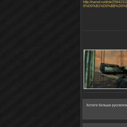
http://narod.ru/disk
0%D0%B1%D0%BB%D0%B0
Хотите больше русскояз