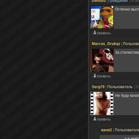
Dimusu
|
Гражданин
| 9 о
Отлично выгл
Marcus_Drukqz
|
Пользов
За стилистик
Serg79
|
Пользователь
| 
Не буду качат
ваня2
|
Пользовател
а я люб