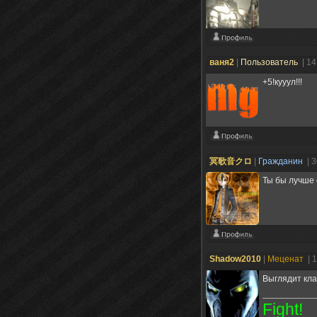
ваня2
|
Пользователь
| 1
+5!кууул!!!
冥歌音クロ
|
Гражданин
| 
Ты бы лучше с
Shadow2010
|
Меценат
| 
Выглядит кла
Fight!