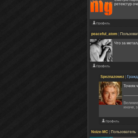
ретекстур оч
peaceful_atom
|
Пользова
Что за метал
Speznazowez
|
Граж
Точняк 
Великие
иначе, 
Noize-MC
|
Пользователь