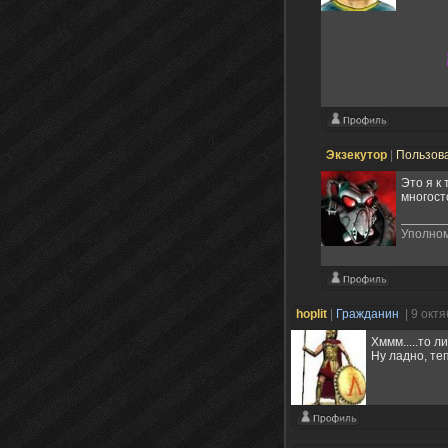
Экзекутор
|
Пользов
Это я к
многост
Уполном
hoplit
|
Гражданин
| 9 окт
Хммм.....то л
Ну ладно, те