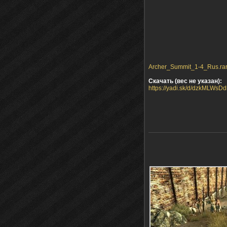
Archer_Summit_1-4_Rus.rar 
Скачать (вес не указан):
https://yadi.sk/d/dzkMLWsD