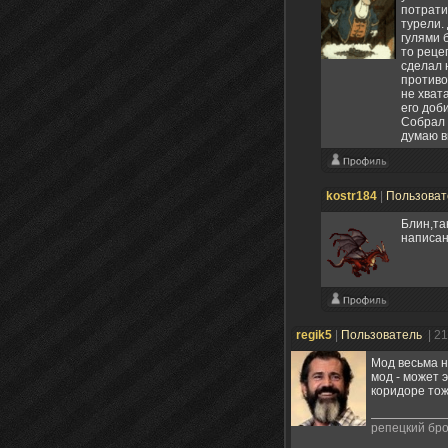
потрати
турели.
гулями 
то реце
сделал 
противо
не хват
его доб
Собрал 
думаю в
kostr184
|
Пользова
Блин,та
написан
regik5
|
Пользователь
| 2
Мод весьма н
мод - может 
коридоре тож
репецкий бр