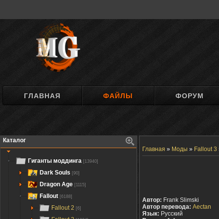
ГЛАВНАЯ
ФАЙЛЫ
ФОРУМ
Каталог
Главная
»
Моды
»
Fallout 3
Гиганты моддинга
[13940]
Dark Souls
[90]
Dragon Age
[1115]
Fallout
[6188]
Автор:
Frank Slimski
Автор перевода:
Aectan
Fallout 2
[6]
Язык:
Русский