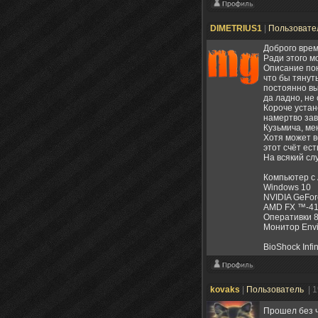
DIMETRIUS1
|
Пользовате
Доброго врем
Ради этого м
Описание пон
что бы тянут
постоянно вы
да ладно, не 
Короче устано
намертво зав
Кузьмича, ме
Хотя может в
этот счёт ест
На всякий сл
Компьютер с 
Windows 10
NVIDIA GeFor
AMD FX ™-410
Оперативки 
Монитор Envi
BioShock Infi
kovaks
|
Пользователь
| 
Прошел без 