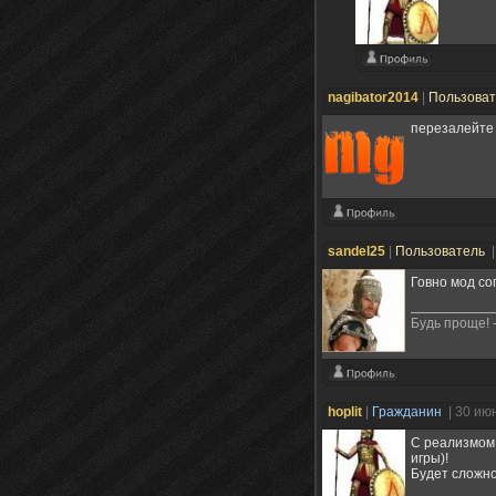
nagibator2014
|
Пользова
перезалейте 
sandel25
|
Пользователь
|
Говно мод со
Будь проще! 
hoplit
|
Гражданин
| 30 ию
С реализмом 
игры)!
Будет сложно