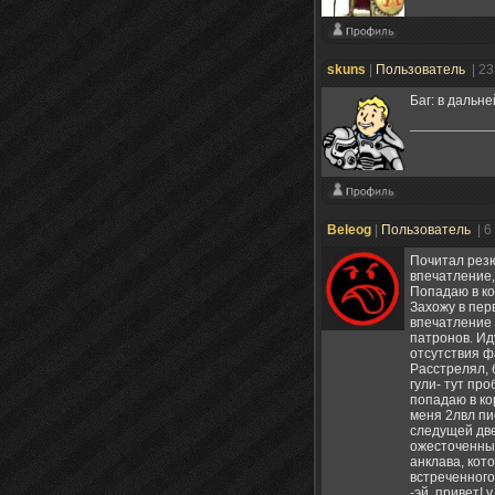
skuns
|
Пользователь
| 2
Баг: в дальн
Beleog
|
Пользователь
| 6
Почитал резю
впечатление,
Попадаю в ко
Захожу в пер
впечатление 
патронов. Ид
отсутствия ф
Расстрелял, 
гули- тут про
попадаю в ко
меня 2лвл пи
следущей две
ожесточенных
анклава, кот
встреченного
-эй, привет! 