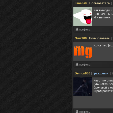
Limansk
|
Пользователь
|
Как выходиш 
для начальны
И я не понял
Gruz200
|
Пользователь
|
[color=red][s
Demon930
|
Гражданин
| 
Квест по опи
(убийства 22
бронькой в м
играл раскаж