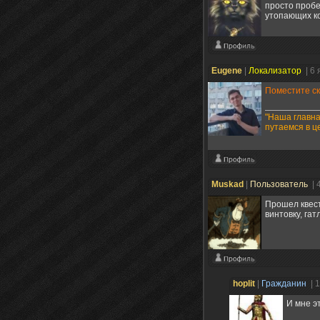
просто пробе
утопающих ко
Eugene
|
Локализатор
| 6
Поместите ск
"Наша главна
путаемся в ц
Muskad
|
Пользователь
| 
Прошел квест
винтовку, га
hoplit
|
Гражданин
| 
И мне э