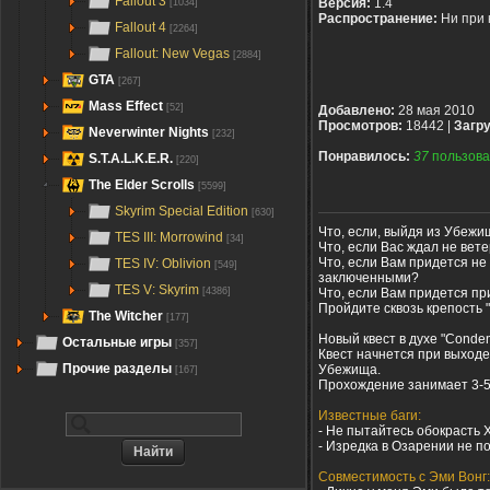
Fallout 3
Версия:
1.4
[1034]
Распространение:
Ни при 
Fallout 4
[2264]
Fallout: New Vegas
[2884]
GTA
[267]
Mass Effect
[52]
Добавлено:
28 мая 2010
Просмотров:
18442 |
Загру
Neverwinter Nights
[232]
Понравилось:
37
пользова
S.T.A.L.K.E.R.
[220]
The Elder Scrolls
[5599]
Skyrim Special Edition
[630]
Что, если, выйдя из Убежи
TES III: Morrowind
[34]
Что, если Вас ждал не вет
Что, если Вам придется не 
TES IV: Oblivion
[549]
заключенными?
TES V: Skyrim
Что, если Вам придется пр
[4386]
Пройдите сквозь крепость 
The Witcher
[177]
Новый квест в духе "Condemn
Остальные игры
[357]
Квест начнется при выходе
Прочие разделы
Убежища.
[167]
Прохождение занимает 3-5 
Известные баги:
- Не пытайтесь обокрасть 
- Изредка в Озарении не п
Совместимость с Эми Вонг: