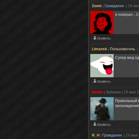
Zoom
|
Гражданин
| 28 ма
я поиграл...
Limansk
|
Пользователь
|
Супер мод о
Exotic
|
Забанен
| 28 мая 
Прикольный м
прохождения)
N_H
|
Гражданин
| 28 мая