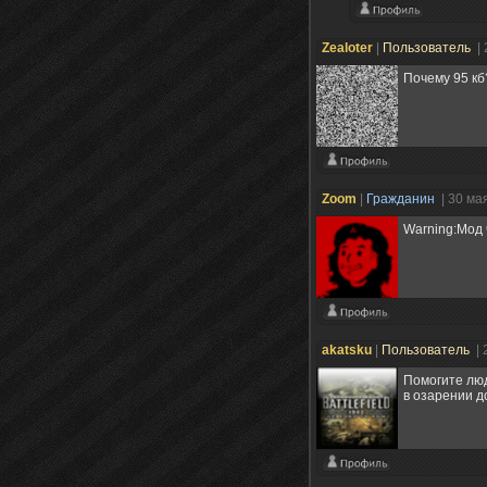
Zealoter
|
Пользователь
|
Почему 95 кб
Zoom
|
Гражданин
| 30 ма
Warning:Мод 
akatsku
|
Пользователь
| 
Помогите лю
в озарении д