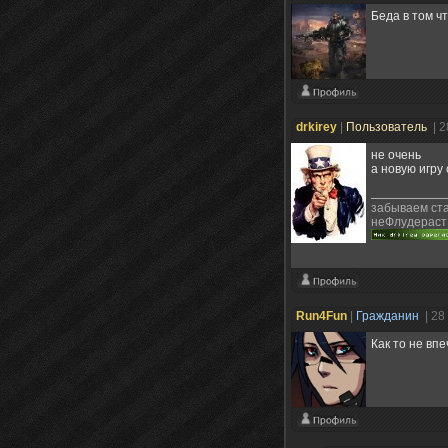
Беда в том чт
drkirey
|
Пользователь
| 
не очень
а новую игру
забываем ста
неФлудераст
Run4Fun
|
Гражданин
| 28
Как то не вп