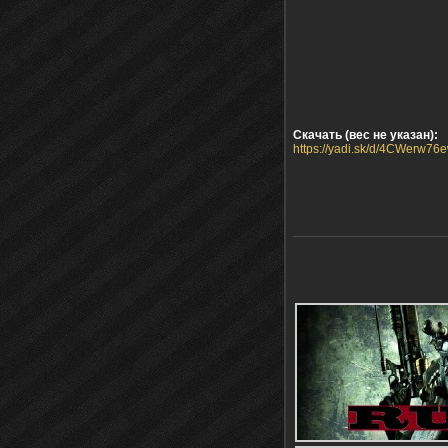
Скачать (вес не указан):
https://yadi.sk/d/4CWerw7