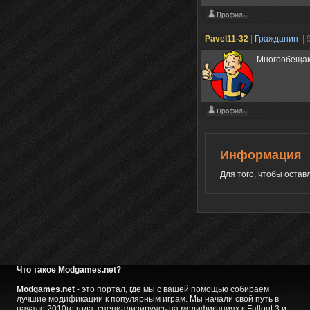
Pavel11-32
|
Гражданин
| 
Многообеща
Информация
Для того, чтобы оста
Что такое Modgames.net?
Modgames.net
- это портал, где мы с вашей помощью собираем
лучшие модификации к популярным играм. Мы начали свой путь в
начале 2010го года, специализируясь на модификациях к Fallout 3 и