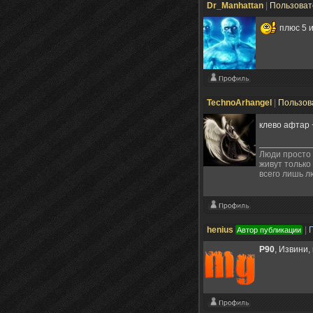
Dr_Manhattan
|
Пользова
плюс 5 
TechnoArhangel
|
Пользов
клево афтар
Люди просто 
живут только
всего лишь л
henius
|
Автор публикации
P90
, Извини,