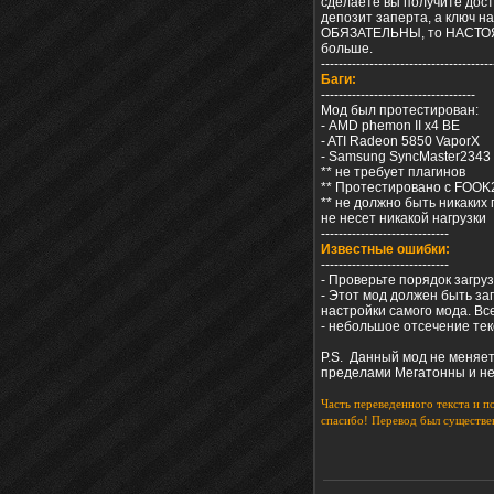
сделаете вы получите дост
депозит заперта, а ключ н
ОБЯЗАТЕЛЬНЫ, то НАСТОЯТЕ
больше.
---------------------------------------
Баги:
-----------------------------------
Мод был протестирован:
- AMD phemon II x4 BE
- ATI Radeon 5850 VaporX
- Samsung SyncMaster2343
** не требует плагинов
** Протестировано с FOOK
** не должно быть никаких 
не несет никакой нагрузки
-----------------------------
Известные ошибки:
-----------------------------
- Проверьте порядок загруз
- Этот мод должен быть за
настройки самого мода. Вс
- небольшое отсечение тек
P.S. Данный мод не меняет
пределами Мегатонны и нес
Часть переведенного текста и по
спасибо! Перевод был существе