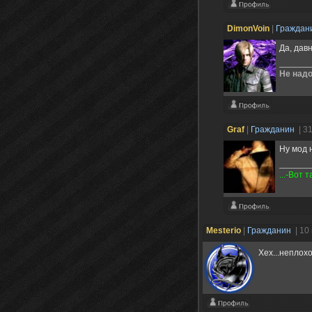
DimonVoin
|
Граждан
Да, дав
Не надо
Graf
|
Гражданин
| 3
Ну мод н
...-Вот 
Mesterio
|
Гражданин
| 10
Хех...неплох