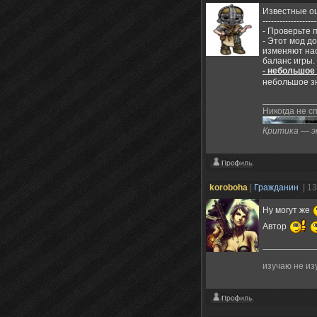
Известные о
-------------------
- Проверьте 
- Этот мод д
изменяют нас
баланс игры.
- небольшое
небольшое зн
Никогда не с
Критика — эт
koroboha
|
Гражданин
| 1
Ну могут же
Автор
изучаю не из