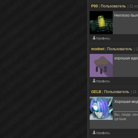
P90
|
Пользователь
| 11 н
Неплохо был
modnet
|
Пользователь
| 
хорошая идея
GELB
|
Пользователь
| 11
Хорошая мод
Вы, люди, не
целым.