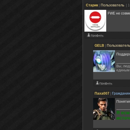
Старик
|
Пользователь
| 
FWE не совме
GELB
|
Пользовател
Поддерж
Вы, люд
единым
Паха007
|
Граждани
Понятия
Я есм
источ