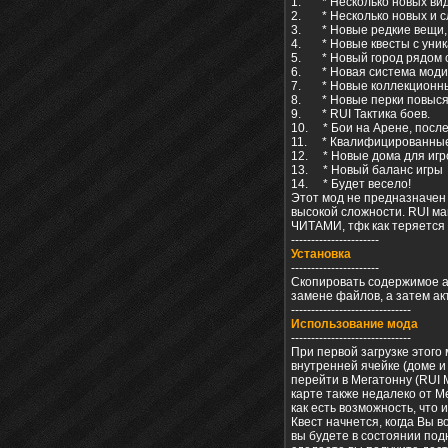
1. * Несколько новых видо
2. * Несколько новых и с
3. * Новые редкие вещи,
4. * Новые квесты с уни
5. * Новый город рядом с 
6. * Новая система моди
7. * Новые коллекционны
8. * Новые перки повыся
9. * RUI Тактика боев.
10. * Бои на Арене, после
11. * Квалифицированные
12. * Новые дома для игр
13. * Новый баланс игры
14. * Будет весело!
Этот мод не предназначен 
высокой сложности. RUI маг
ЧИТАМИ, тфк как теряется
----------------------
Установка
----------------------
Скопировать содержимое арх
замене файлов, а затем ак
------------------------------
Использование мода
------------------------------
При первой загрузке этого
внутренней ячейке (доме и 
перейти в Мегатонну (RUI 
карте также недалеко от М
как есть возможность, что
Квест начнется, когда Вы в
вы будете в состоянии под