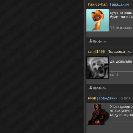
Лан-сэ-Лап
|
Гражданин
|
судя по опис
будет ли сов
Убью и съем
ramil1495
|
Пользователь
да, довольно
ramil
Рики
|
Гражданин
| 9 нояб
У рейдеров с
что их может
моду пятерка