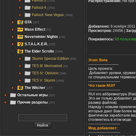
Fallout 3
Распространение:
Ни при 
[1034]
Fallout 4
[2264]
Fallout: New Vegas
[2884]
GTA
[267]
Добавлено:
9 ноября 2011
Mass Effect
[52]
Просмотров:
24456 |
Загру
Neverwinter Nights
[232]
Понравилось:
68
пользова
S.T.A.L.K.E.R.
[220]
The Elder Scrolls
[5599]
Skyrim Special Edition
[630]
Этап: Beta
-------------------------
TES III: Morrowind
[34]
Цель проекта:
Добавляет уровни, оружие
TES IV: Oblivion
[549]
со специальными терминала
TES V: Skyrim
--------------------------
[4386]
Что такое RUI?
The Witcher
[177]
--------------------------
RUI это аббревиатура (Rai
Остальные игры
[357]
Это не только добавляет д
Прочие разделы
размер файлов).
[167]
Наряду с новыми приключе
которые дают Вам более вы
фактически заработали ваш
столкнетесь в этом моде.
--------------------------
Мод добавляет:
--------------------------