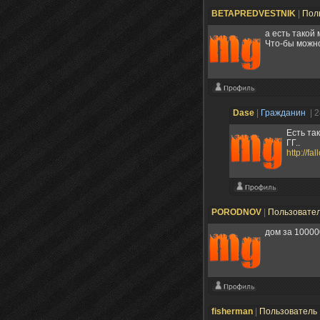
BETAPREDVESTNIK
|
Пол
а есть такой
Что-бы можно
Dase
|
Гражданин
| 
Есть та
ГГ..
http://f
PORODNOV
|
Пользовате
дом за 10000
fisherman
|
Пользователь