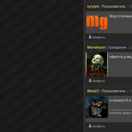
tyrylyk
|
Пользователь
| 1
Мод отличный
Morwinyon
|
Гражданин
| 
офигеть,и мо
illion23
|
Пользователь
| 1
отлично!+5 и
хочешь мира-