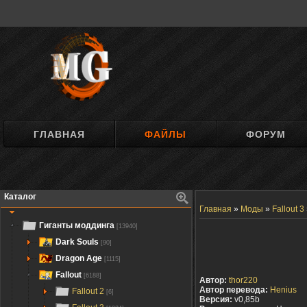
ГЛАВНАЯ
ФАЙЛЫ
ФОРУМ
Каталог
Главная
»
Моды
»
Fallout 3
Гиганты моддинга
[13940]
Dark Souls
[90]
Dragon Age
[1115]
Fallout
[6188]
Автор:
thor220
Автор перевода:
Henius
Fallout 2
[6]
Версия:
v0,85b