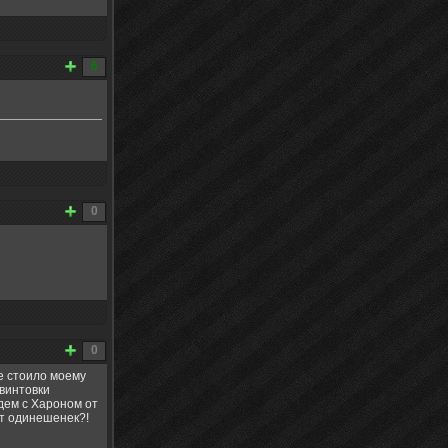
6
0
0
е стоило моему
 винтовки
дем с Хароном от
ит одинешенек?!