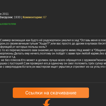
я 2011
Загрузок:
1930 |
Комментарии:
67
ьзователям
Саммер визжащая как будто её радскорпион ужалил в зад "Оставь меня в поко
он,со своим вечным тупым "Хыде!?",или вас просто до дрожи в кулаках бесят
 функций,от которых пользы ноль?
о то из перечисленного вам знакомо,не проходите мимо.Нед живёт в "Общине
корпионы.Делать ему нечего,поэтому он пойдёт с вами при любой карме,без 
инеси и т.д.
 не без плюсов.Кто может и должен лучше всего обращятся с оружием?конечн
чушка с пустошей.Сам проверил его,в одиночку он смог положить трёх супер 
ке с оверлордом.Кстати,он мастерски ищет укрытия,и стреляет из-за угла,что