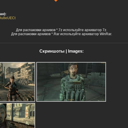
ан):
hoHu8eUECt
Для распаковки архивов *.7z используйте архиватор 7z.
Для распаковки архивов *.Rar используйте архиватор WinRar.
Скриншоты | Images: