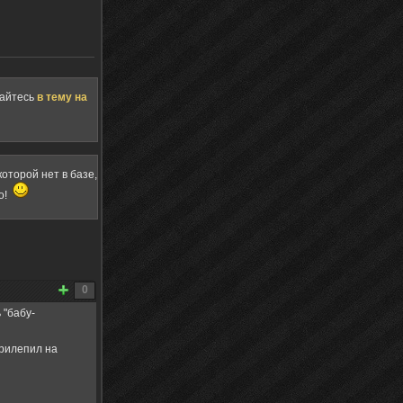
щайтесь
в тему на
оторой нет в базе,
о!
0
 "бабу-
прилепил на