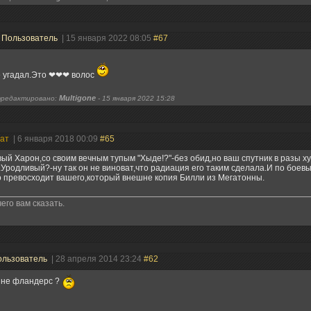
|
Пользователь
| 15 января 2022 08:05
#67
 угадал.Это ❤︎❤︎❤︎ волос
Multigone
редактировано:
-
15 января 2022 15:28
нат
| 6 января 2018 00:09
#65
ый Харон,со своим вечным тупым "Хыде!?"-без обид,но ваш спутник в разы х
Уродливый?-ну так он не виноват,что радиация его таким сделала.И по боев
 превосходит вашего,который внешне копия Билли из Мегатонны.
его вам сказать.
ользователь
| 28 апреля 2014 23:24
#62
 не фландерс ?