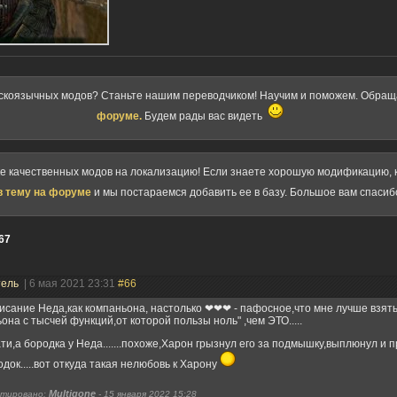
скоязычных модов? Станьте нашим переводчиком! Научим и поможем. Обра
форуме.
Будем рады вас видеть
ке качественных модов на локализацию! Если знаете хорошую модификацию, к
в тему на форуме
и мы постараемся добавить ее в базу. Большое вам спасиб
67
тель
| 6 мая 2021 23:31
#66
исание Неда,как компаньона, настолько ❤︎❤︎❤︎ - пафосное,что мне лучше взять
она с тысчей функций,от которой пользы ноль" ,чем ЭТО.....
ати,а бородка у Неда.......похоже,Харон грызнул его за подмышку,выплюнул и 
док.....вот откуда такая нелюбовь к Харону
Multigone
тировано:
-
15 января 2022 15:28