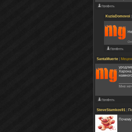
KuziaDomovoi
Не
От
SantaMuerte
|
Меце
уродлив
Харона.
намного
Мне неч
SteveStamkos91
|
П
Почему