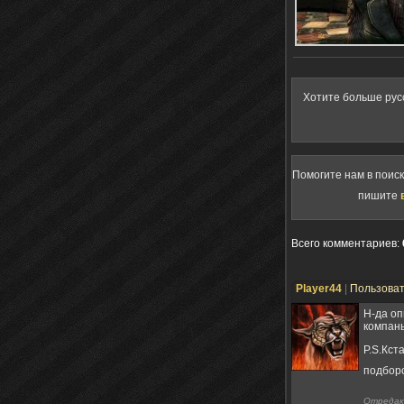
Хотите больше рус
Помогите нам в поис
пишите
Всего комментариев
:
Player44
|
Пользова
Н-да оп
компань
P.S.Кст
подборо
Отредак