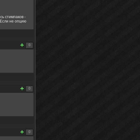
сь стимпаков -
 Если не опцию
0
0
0