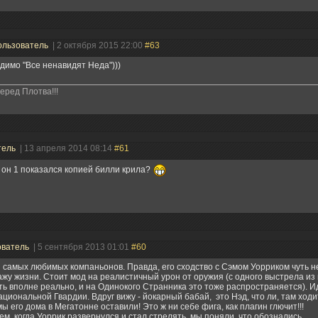
ользователь
| 2 октября 2015 22:00
#63
димо "Все ненавидят Неда")))
еред Плотва!!!
тель
| 13 апреля 2014 08:14
#61
 он 1 показался копией билли крила?
ователь
| 5 сентября 2013 01:01
#60
 самых любимых компаньонов. Правда, его сходство с Сэмом Уорриком чуть н
жу жизни. Стоит мод на реалистичный урон от оружия (с одного выстрела из
ь вполне реально, и на Одинокого Странника это тоже распространяется). И
циональной Гвардии. Вдруг вижу - йокарный бабай, это Нэд, что ли, там ход
мы его дома в Мегатонне оставили! Это ж ни себе фига, как плагин глючит!!!
щем, когда Уоррик развернулся и стал стрелять, мы поняли, что обознались.