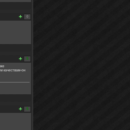
0
5
уже
ым качествам-он
5