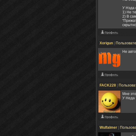
У Нэда 
1) Не т
2) В са
"Прижат
скрытно
Xorigun
|
Пользоват
Не авто
FACK228
|
Пользова
Мне это
У Неда 
Wulfalmer
|
Пользов