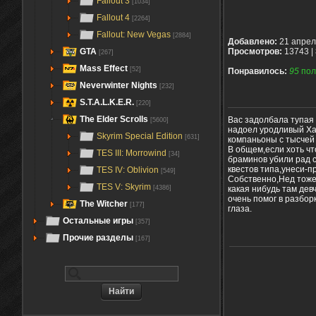
Fallout 3
[1034]
Fallout 4
[2264]
Fallout: New Vegas
[2884]
Добавлено:
21 апрел
GTA
Просмотров:
13743 |
[267]
Mass Effect
[52]
Понравилось:
95
пол
Neverwinter Nights
[232]
S.T.A.L.K.E.R.
[220]
The Elder Scrolls
Вас задолбала тупая 
[5600]
надоел уродливый Хар
Skyrim Special Edition
[631]
компаньоны с тысчей
В общем,если хоть чт
TES III: Morrowind
[34]
браминов убили рад с
квестов типа,унеси-пр
TES IV: Oblivion
[549]
Собственно,Нед тоже
TES V: Skyrim
какая нибудь там дев
[4386]
очень помог в разбор
The Witcher
[177]
глаза.
Остальные игры
[357]
Прочие разделы
[167]