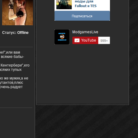
Статус:
Offline
е!",или вам
 всякие бабы-
 Кентербери",его
всяких тупых
о же мужик,а не
мутантов,плюс
 очень радует