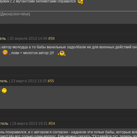
мужик с 2 мутантоми бегемотами справился
2]Джон[color=blue]
тель
| 20 апреля 2013 14:06
#56
автор молодца а то бабы ванильные задолбали не для военных действий они
а
, лови + молоток автор ))!!
тель
| 23 марта 2013 13:25
#55
ю
атель
| 19 марта 2013 19:31
#54
нь понравился, и с автором я согласен - надоели эти голые бабы, которые все
ают! Но вот только один вопрос. Ему можно сказать "Оставайся тут, теперь это