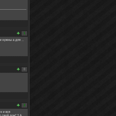
1
 нужны а для ...
0
2
х и вся
 твой дом" ? А,