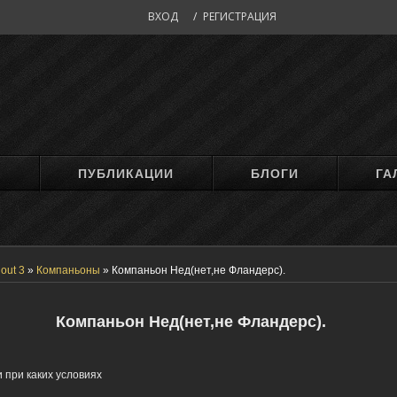
ВХОД
/
РЕГИСТРАЦИЯ
М
ПУБЛИКАЦИИ
БЛОГИ
ГА
lout 3
»
Компаньоны
»
Компаньон Нед(нет,не Фландерс).
Компаньон Нед(нет,не Фландерс).
 при каких условиях