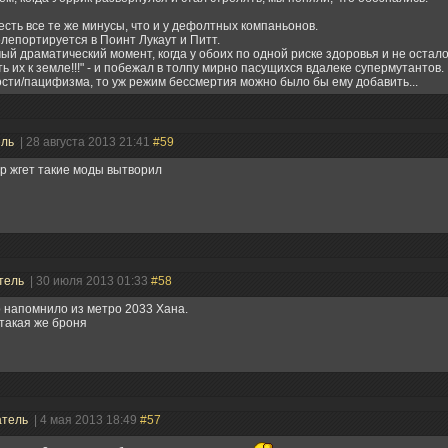
есть все те же минусы, что и у дефолтных компаньонов.
елепортируется в Поинт Лукаут и Питт.
мый драматический момент, когда у обоих по одной риске здоровья и не остало
ь их к земле!!!" - и побежал в толпу мирно пасущихся вдалеке супермутантов.
сти/пацифизма, то уж режим бессмертия можно было бы ему добавить...
ель
| 28 августа 2013 21:41
#59
р жгет такие моды вытворил
тель
| 30 июля 2013 01:33
#58
 напомнило из метро 2033 Хана.
такая же броня
атель
| 4 мая 2013 18:49
#57