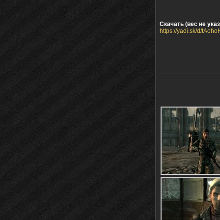
Скачать (вес не указ
https://yadi.sk/d/tAo