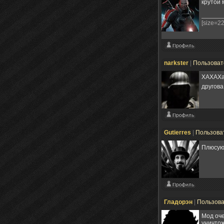
крутой 
[size=2
narkster
|
Пользова
ХАХАХа 
другов
Gutierres
|
Пользова
Плюсу
Гладорэн
|
Пользов
Мод оче
уничтож