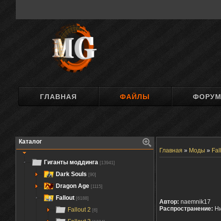
ГЛАВНАЯ
ФАЙЛЫ
ФОРУ
Каталог
Главная
»
Моды
»
Fal
Гиганты моддинга
[13941]
Dark Souls
[90]
Dragon Age
[1115]
Fallout
[6188]
Автор:
naemnik17
Распространение:
Ни
Fallout 2
[6]