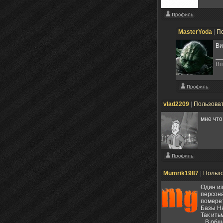
MasterYoda
|
П
Ви
Вп
vlad2209
|
Пользова
мне что
Mumrik1987
|
Польз
Один из
персона
померет
Базы На
Так ить
...В об