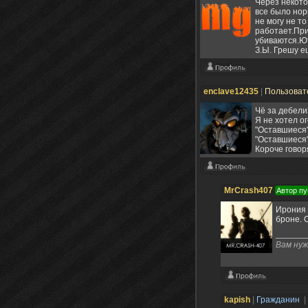
Через некото
все было нор
не могу не то
работает.При
убиваются.Ют
З.Ы. Грешу е
enclave12435
|
Пользоват
Чё за дебел
Я не хотел о
"Оставшиеся
"Оставшиеся"
Короче говор
MrCrash407
Автор пу
Ирония 
броне. 
Вам нуж
kapish
|
Гражданин
|