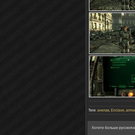
Теги:
анклав
,
Enclave
,
armo
Хотите больше русскояз