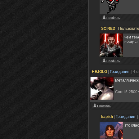
SCIRED
|
Пользоват
чем теб
ношу с 
HEJOLO
|
Гражданин
| 4 
Металлически
Core i5-2500K
kapish
|
Гражданин
|
это кла