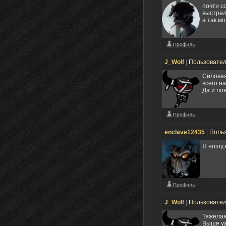
почти с
выстрел
а так м
J_Wolf
|
Пользовате
Силовая
всего на
Да и ло
enclave12435
|
Поль
Я ношу,
J_Wolf
|
Пользовате
Тяжелая
Выше уж