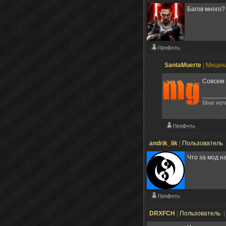
Багов много?
SantaMuerte
|
Мецен
Совсем 
Мне неч
andrik_lik
|
Пользователь
Что за мод н
DRXFCH
|
Пользователь
|