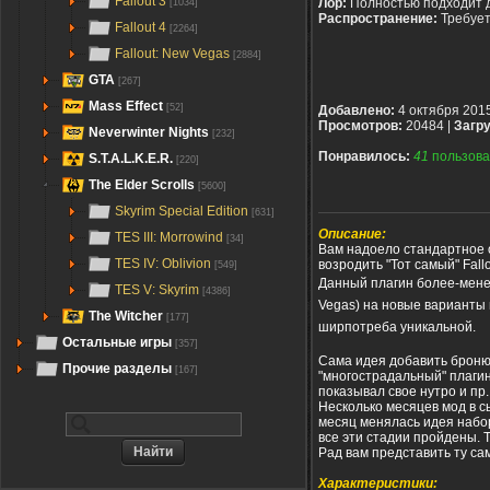
Fallout 3
Лор:
Полностью подходит 
[1034]
Распространение:
Требуе
Fallout 4
[2264]
Fallout: New Vegas
[2884]
GTA
[267]
Mass Effect
[52]
Добавлено:
4 октября 201
Просмотров:
20484 |
Загру
Neverwinter Nights
[232]
Понравилось:
41
пользова
S.T.A.L.K.E.R.
[220]
The Elder Scrolls
[5600]
Skyrim Special Edition
[631]
Описание:
TES III: Morrowind
[34]
Вам надоело стандартное 
TES IV: Oblivion
возродить "Тот самый" Fallo
[549]
Данный
плагин
более-мене
TES V: Skyrim
[4386]
Vegas)
на новые варианты и
The Witcher
[177]
ширпотреба уникальной.
Остальные игры
[357]
Сама идея добавить броню 
Прочие разделы
[167]
"многострадальный" плагин
показывал свое нутро и пр.
Несколько месяцев мод в с
месяц менялась идея набор
все эти стадии пройдены.
Рад вам представить ту са
Характеристики: