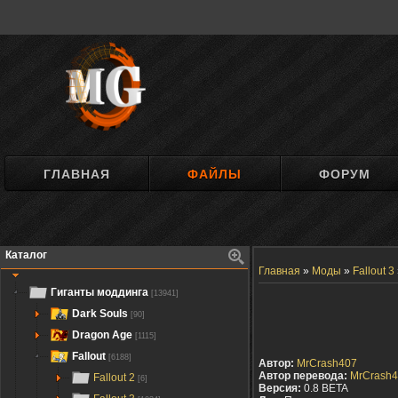
ГЛАВНАЯ
ФАЙЛЫ
ФОРУМ
Каталог
Главная
»
Моды
»
Fallout 3
Гиганты моддинга
[13941]
Dark Souls
[90]
Dragon Age
[1115]
Fallout
[6188]
Автор:
MrCrash407
Автор перевода:
MrCrash
Fallout 2
[6]
Версия:
0.8 BETA