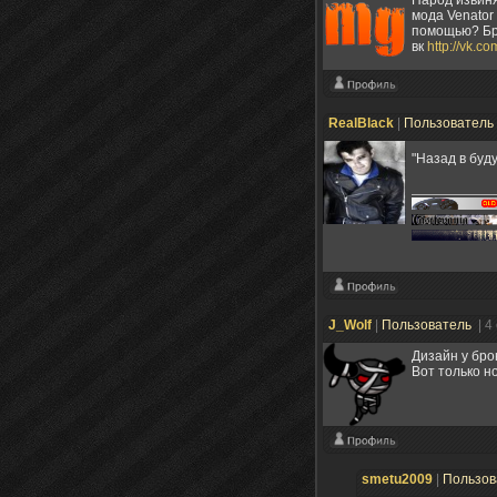
Народ извиня
мода Venator 
помощью? Бро
вк
http://vk.c
RealBlack
|
Пользователь
"Назад в бу
J_Wolf
|
Пользователь
| 4
Дизайн у бро
Вот только н
smetu2009
|
Пользов