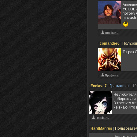
Анклаве
УСОВЕР
потому 
mrcrash
comander6
|
Пользо
Ты рак.
Enclave7
|
Гражданин
| 1
Не любителям
побережья и 
В третьем же
не знаю, что 
HardManrus
|
Пользовате