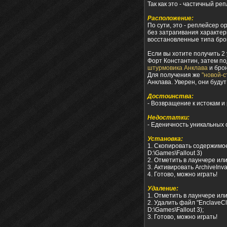
Так как это - частичный ре
Расположение:
По сути, это - реплейсер 
без затрагивания характери
восстановленные типа бро
Если вы хотите получить 2
Форт Константин, затем по
штурмовика Анклава
и бро
Для получения же
"новой-с
Анклава. Уверен, они буду
Достоинства:
- Возвращение к истокам и
Недостатки:
- Еденичность уникальных
Установка:
1. Скопировать содержимое 
D:\Games\Fallout 3)
2. Отметить в лаунчере ил
3. Активировать ArchiveInval
4. Готово, можно играть!
Удаление:
1. Отметить в лаунчере ил
2. Удалить файл "EnclaveCl
D:\Games\Fallout 3);
3. Готово, можно играть!