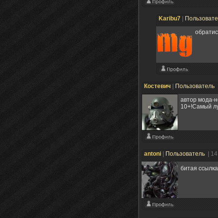
Karibu7
|
Пользоват
обратис
Костевич
|
Пользователь
автор мода-н
10+!Самый лу
antoni
|
Пользователь
| 1
битая ссылк