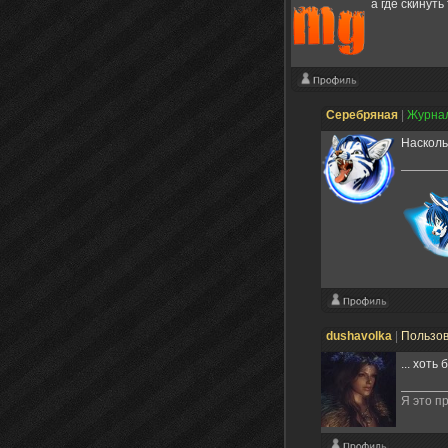
а где скинуть 
Серебряная
|
Журна
Насколь
dushavolka
|
Пользо
... хот
Я это п