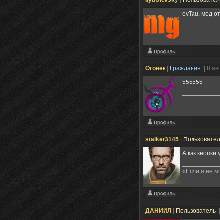
evTau, мод о
Огонек
|
Гражданин
| 8 ав
555555
stalker3145
|
Пользовате
А как кнопки
«Если я не м
ДАHИИЛ
|
Пользователь