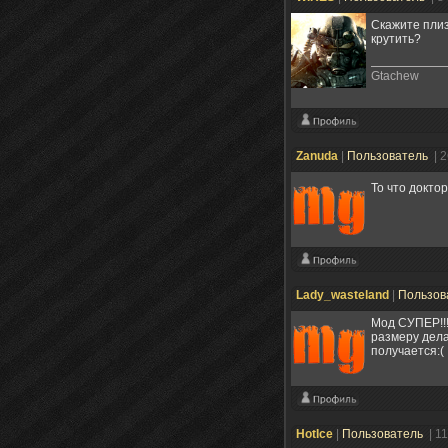
Скажите плиз
крутить?
Gtachew
Zanuda
|
Пользователь
| 
То что докто
Lady_wasteland
|
Пользов
Мод СУПЕР!!!
размеру дела
получается:(
HotIce
|
Пользователь
| 1