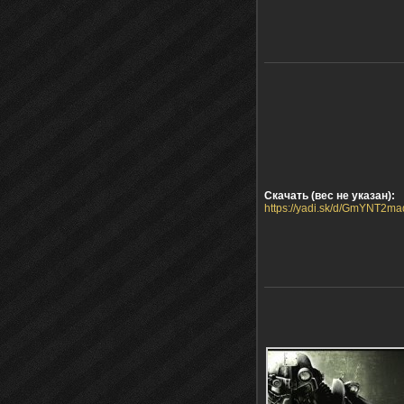
Скачать (вес не указан):
https://yadi.sk/d/GmYNT2m