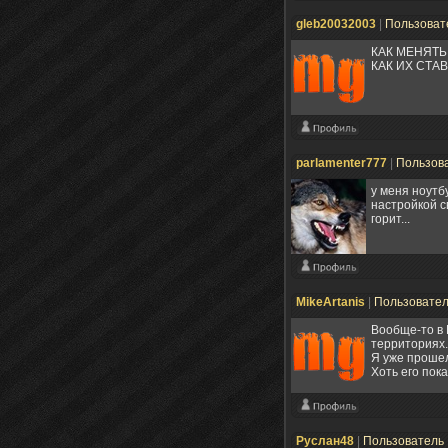
gleb20032003
|
Пользоват
КАК МЕНЯТЬ
КАК ИХ СТА
parlamenter777
|
Пользов
у меня ноутб
настройкой с
горит...
MikeArtanis
|
Пользовате
Вообще-то в 
территориях.
Я уже прошел 
Хоть его пок
Руслан48
|
Пользователь