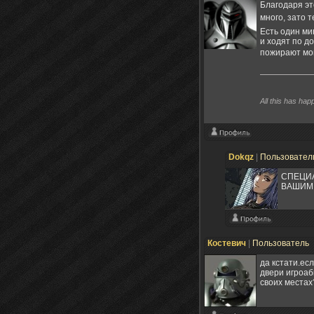
Благодаря эт
много, зато 
Есть один ми
и ходят по д
пожирают мой
All this has hap
Dokqz
|
Пользовател
СПЕЦИА
ВАШИМ 
Костевич
|
Пользователь
да кстати.ес
двери игроаб
своих местах