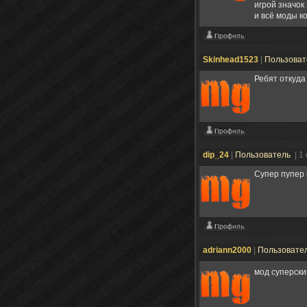
игрой значок
и всё моды 
Skinhead1523
|
Пользова
Ребят откуда 
dip_24
|
Пользователь
| 1
Супер пупер 
adriann2000
|
Пользовате
мод суперск