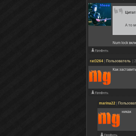
Цита
А то м
Num lock вкл
rat3264
|
Пользователь
| 
Как заставит
marina22
|
Пользова
никак