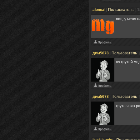
aloneal
|
Пользователь
| 
ппц, у меня 
дим5678
|
Пользователь
|
оч крутой мо
дим5678
|
Пользователь
|
круто я как р
IlyaUlevsky
|
Пользовате