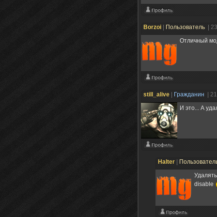
Borzoi
|
Пользователь
| 2
Отличный мод
still_alive
|
Гражданин
| 2
И это... А у
Halter
|
Пользовател
Удалять
disable