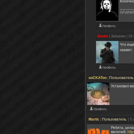
Конечно
GFyljhb
Exotic
|
Забанен
| 28
Что еще
окажет
ooCKAToo
|
Пользовател
Установил мо
Martic
|
Пользователь
| 5
Ребята, цела
мелочей:
htt