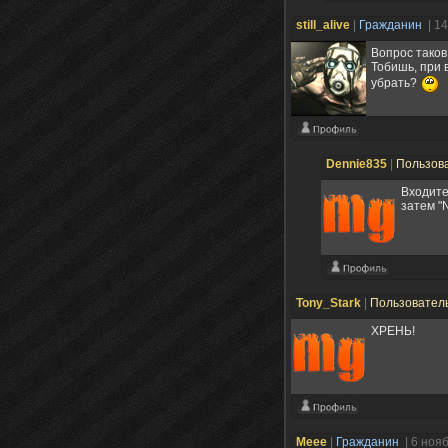
still_alive
|
Гражданин
| 1
Вопрос таков
Тобишь, при 
убрать?
Dennie835
|
Пользов
Входите
затем "N
Tony_Stark
|
Пользовател
ХРЕНЬ!
Meee
|
Гражданин
| 6 ноя