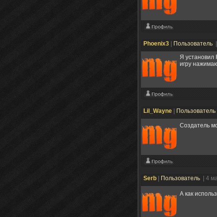
Phoenix3
|
Пользователь
|
Я установил 
игру нажимаю
Lil_Wayne
|
Пользователь
Создатель мо
Serb
|
Пользователь
| 4 м
А как исполь