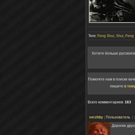
Теги:
Feng Shui
,
Shui
,
Feng
Хотите больше русскояз
Помогите нам в поиске кач
пишите
в тем
Всего комментариев
:
163
verzhby
|
Пользователь
| 
Дорогие друзя