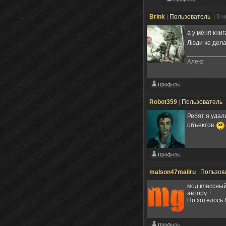
Brink
|
Пользователь
| 9 
а у меня кни
Люди че дела
Алекс
Robot359
|
Пользователь
Ребят я удал
объектов
malson47mailru
|
Пользов
мод классный
автору +
Но хотелось 