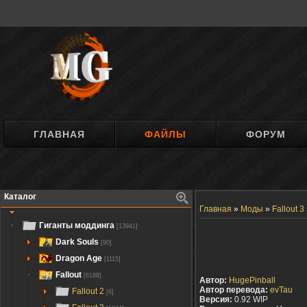
ГЛАВНАЯ
ФАЙЛЫ
ФОРУМ
Каталог
Главная
»
Моды
»
Fallout 3
Гиганты моддинга
[13941]
Dark Souls
[90]
Dragon Age
[1115]
Fallout
[6188]
Автор:
HugePinball
Автор перевода:
evTau
Fallout 2
[6]
Версия:
0.92 WIP