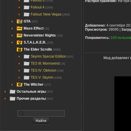
Fallout 3
Распространение:
Ни при 
[1034]
Fallout 4
[2264]
Fallout: New Vegas
[2884]
GTA
[267]
Добавлено:
4 сентября 20
Mass Effect
[52]
Просмотров:
39095 |
Загру
Neverwinter Nights
[232]
Понравилось:
165
пользов
S.T.A.L.K.E.R.
[220]
The Elder Scrolls
[5600]
Skyrim Special Edition
[631]
Мод добавляет в
TES III: Morrowind
[34]
TES IV: Oblivion
[549]
TES V: Skyrim
[4386]
The Witcher
[177]
Остальные игры
[357]
Прочие разделы
[167]