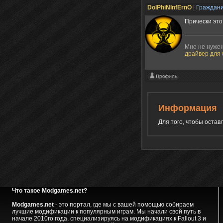
DolPhiNInfErnO
|
Граждан
Прически это 
Мне не нужен 
драйвер для 
Информация
Для того, чтобы оста
Что такое Modgames.net?
Modgames.net
- это портал, где мы с вашей помощью собираем
лучшие модификации к популярным играм. Мы начали свой путь в
начале 2010го года, специализируясь на модификациях к Fallout 3 и