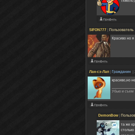
тяжело,м
SIFON777
|
Пользователь
Красиво но я
Лан-сэ-Лап
|
Гражданин
|
красиво,но н
Убью и съем
DemonBow
|
Пользо
та же х
столько