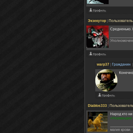
Экзекутор
|
Пользовател
Средненько. 
Уполномочен
warp37
|
Гражданин
Конечн
Diablos333
|
Пользовател
Народ кто ни
«Нормандии 
магия крови.