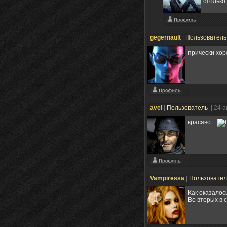
столько
gegernault
|
Пользовател
прически хор
avel
|
Пользователь
| 24 
красяво...
Vampiressa
|
Пользовате
Как оказалос
Во вторых в с