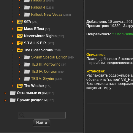
Fallout 3
[1034]
Fallout 4
[2264]
Fallout: New Vegas
[2884]
GTA
Добавлено:
18 августа 201
[267]
Просмотров:
19339 |
Загру
Mass Effect
[52]
Понравилось:
57
пользова
Neverwinter Nights
[232]
S.T.A.L.K.E.R.
[220]
The Elder Scrolls
[5599]
Описание:
Skyrim Special Edition
[630]
Плагин добавляет 5 женск
– причёски предназначают
TES III: Morrowind
[34]
Установка:
TES IV: Oblivion
[549]
Распаковать содержимое ар
TES V: Skyrim
обозначить "галкой" VB_Ha
[4386]
Воспользоваться программ
The Witcher
[177]
запустить игру.
Остальные игры
[357]
Прочие разделы
[167]