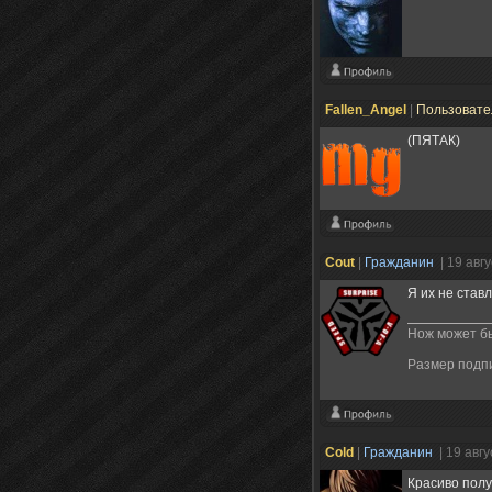
Fallen_Angel
|
Пользоват
(ПЯТАК)
Cout
|
Гражданин
| 19 авг
Я их не став
Нож может бы
Размер подп
Cold
|
Гражданин
| 19 авг
Красиво полу