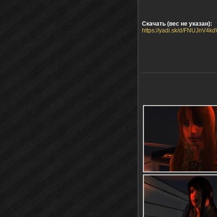
Скачать (вес не указан):
https://yadi.sk/d/FNUJnV4