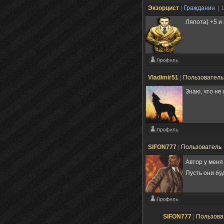
Экзорцист
|
Гражданин
| 
Ляпота) +5 и 
Vladimir51
|
Пользовател
Знаю, что не
SIFON777
|
Пользователь
Автор у меня
Пусть они бу
SIFON777
|
Пользова