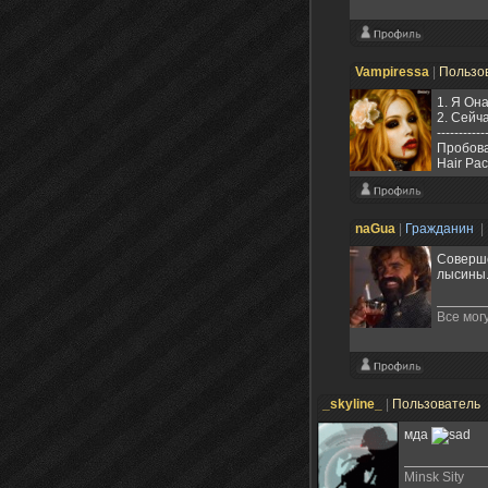
Vampiressa
|
Пользо
1. Я Он
2. Сейч
-----------
Пробова
Hair Pa
naGua
|
Гражданин
|
Соверше
лысины.
Все мог
_skyline_
|
Пользователь
мда
Minsk Sity