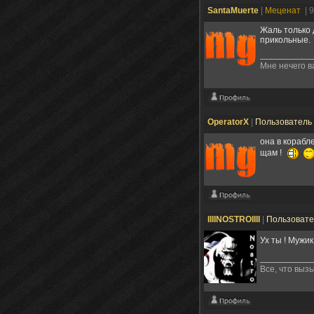
SantaMuerte
|
Меценат
| 
Жаль только 
прикольные.
Мне нечего в
OperatorX
|
Пользователь
она в корабл
щам !
IIIINOSTROIIII
|
Пользоват
Ух ты ! Мужи
Все, что выз