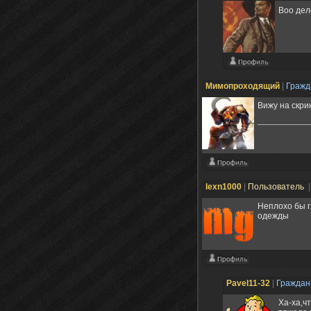
Воо дел
Мимопроходящий
|
Граж
Вижу на скри
lexn1000
|
Пользователь
|
Неплохо бы г
одежды
Pavel11-32
|
Гражда
Ха-ха,ч