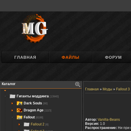
ГЛАВНАЯ
ФАЙЛЫ
ФОРУМ
Каталог
Главная
»
Моды
»
Fallout 3
Гиганты моддинга
[13940]
Dark Souls
[90]
Dragon Age
[1115]
Fallout
[6188]
Автор:
Vanilla-Beans
Версия:
1.0
Fallout 2
[6]
Распространение:
Ни при 