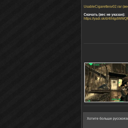
UsableCigarettesv02.rar (ве
Скачать (вес не указан):
https://yadi.sk/d/4lhtgdWW
Хотите больше русскояз