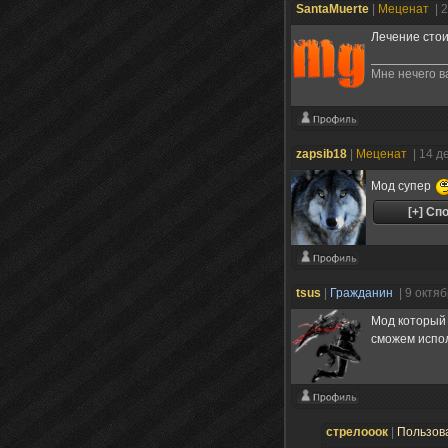
SantaMuerte
|
Меценат
| 
Лечение стои
Мне нечего в
zapsib18
|
Меценат
| 14 д
Мод супер
tsus
|
Гражданин
| 9 октя
Мод который 
сможем испо
стрелооок
|
Пользов