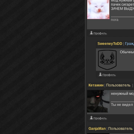
Мод нужный ( 
пачек сигаре
ЗАЧЕМ ВЫДУ
nora
SweeneyToDD
|
Граж
Обычные
Кетамин
|
Пользователь
|
ненужный мод
Ты не видел
GanjaMan
|
Пользователь