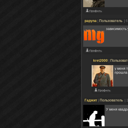
papyna
|
Пользователь
| 
зависимость 
kret2000
|
Пользова
у меня 
прошла
Гаджит
|
Пользователь
| 
У меня квадр