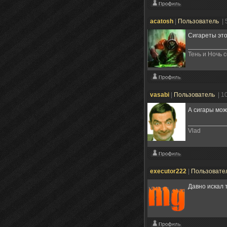
acatosh
|
Пользователь
| 
Сигареты это
Тень и Ночь с
vasabi
|
Пользователь
| 1
А сигары мож
Vlad
executor222
|
Пользовате
Давно искал 