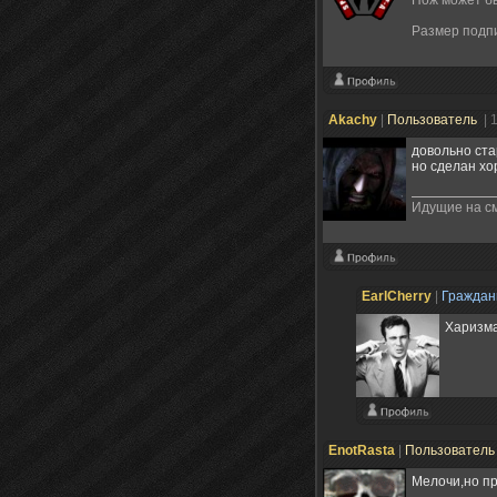
Размер подп
Akachy
|
Пользователь
| 
довольно ст
но сделан хо
Идущие на см
EarlCherry
|
Гражда
Харизма
EnotRasta
|
Пользовател
Мелочи,но п