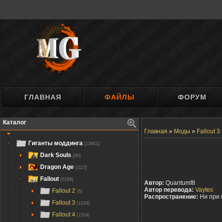
ГЛАВНАЯ
ФАЙЛЫ
ФОРУМ
Каталог
Главная
»
Моды
»
Fallout 3
Гиганты моддинга
[13941]
Dark Souls
[90]
Dragon Age
[1115]
Fallout
[6188]
Автор:
Quantumf8
Автор перевода:
Vaytes
Fallout 2
[6]
Распространение:
Ни при 
Fallout 3
[1034]
Fallout 4
[2264]