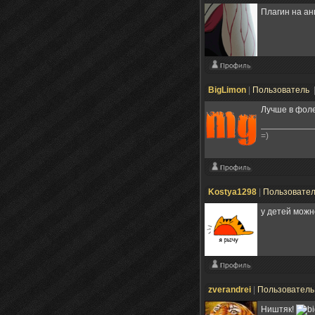
Плагин на анг
BigLimon
|
Пользователь
Лучше в фоле
=)
Kostya1298
|
Пользовате
у детей можн
zverandrei
|
Пользовател
Ништяк!