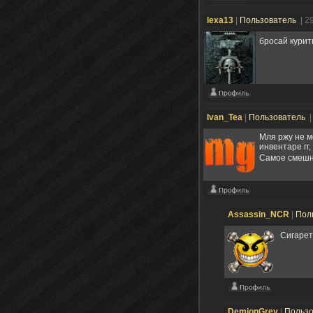
lexa13
|
Пользователь
| 2
бросай курит
Ivan_Tea
|
Пользователь
|
Мля ржу не мо
инвентаре гг
Самое смешно
Assassin_NCR
|
Пол
Сигарет
DemionGrey
|
Польз