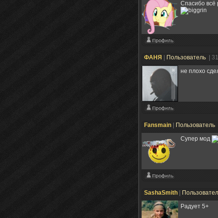
Спасибо всё 
ФАНЯ
|
Пользователь
| 3
не плохо сде
Fansmain
|
Пользователь
Супер мод
SashaSmith
|
Пользовате
Радует 5+