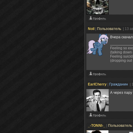
Noil
|
Пользователь
| 13 а
Вчера скачал
Feeling so exci
(talking down
Feeling suicid
(dropping out 
EarlCherry
|
Гражданин
| 
А через пару
_-TONNI-_
|
Пользователь