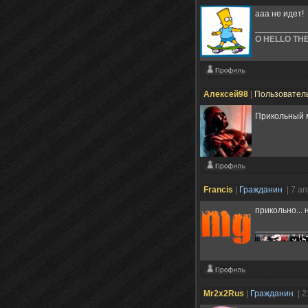
ааа не идет!
O HELLO TH
Алексей98
|
Пользовател
Прикольный 
Francis
|
Гражданин
| 7 а
прикольно...
Mr2x2Rus
|
Гражданин
| 