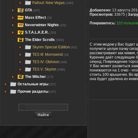
Fallout: New Vegas
[2884]
GTA
Добавлено:
13 августа 201
[267]
Просмотров:
33675 |
Загру
Mass Effect
[52]
Понравилось:
110
пользов
Neverwinter Nights
[232]
S.T.A.L.K.E.R.
[220]
The Elder Scrolls
[5600]
С этим модом у Вас будет ш
Skyrim Special Edition
[631]
получите целую пачку сига
рассматривают как химия, 
TES III: Morrowind
[34]
Курение даёт следующие бо
секунд; Повреждение торса 
TES IV: Oblivion
[549]
У Вас может развиться зав
TES V: Skyrim
понижаются на 1 очко - чт
[4386]
стоить 100 крышечек. Во в
The Witcher
[177]
она будет удалена из инве
Остальные игры
[357]
Прочие разделы
[167]