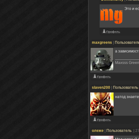
Это и е
maxgreens
|
Пользовател
а зависимост
Maxsss Gree
slaven200
|
Пользователь
натод знаете
олеже
|
Пользователь
| 2