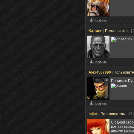
Katrann
|
Пользователь
| 
сУ
Alex4567890
|
Пользоват
Понимаю Пуст
taijok
|
Пользователь
| 16
С одной сторо
вот так выхо
дикими гулями