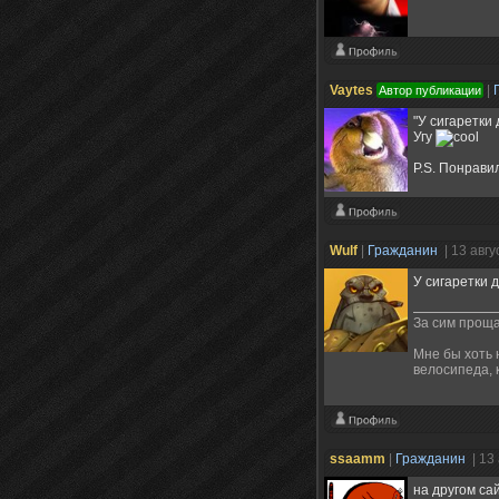
Vaytes
|
Автор публикации
"У сигаретки
Угу
P.S. Понрави
Wulf
|
Гражданин
| 13 авг
У сигаретки 
За сим проща
Мне бы хоть 
велосипеда, 
ssaamm
|
Гражданин
| 13
на другом са