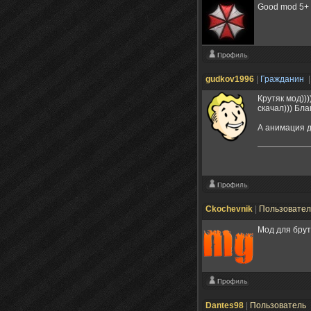
Good mod 5+
gudkov1996
|
Гражданин
|
Крутяк мод))
скачал))) Бла
А анимация д
Ckochevnik
|
Пользовате
Мод для бру
Dantes98
|
Пользователь