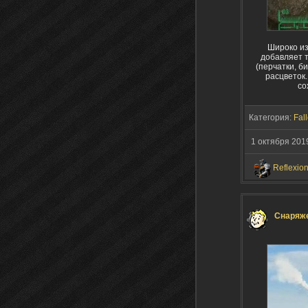
Широко из
добавляет 
(перчатки, б
расцветок.
со
Категория:
Fall
1 октября 201
Reflexio
Снаряже