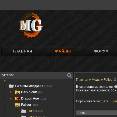
ГЛАВНАЯ
ФАЙЛЫ
ФОРУМ
Каталог
Главная
»
Моды
»
Fallout 3
Гиганты моддинга
[13940]
В категории материалов:
4
Показано материалов:
30 -
Dark Souls
[90]
Dragon Age
[1115]
Сортировать по:
дате
ре
Fallout
[6188]
Fallout 2
[6]