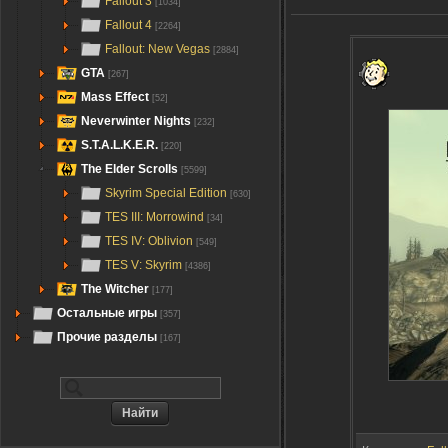
Fallout 3
[1034]
Fallout 4
[2264]
Fallout: New Vegas
[2884]
GTA
[267]
Mass Effect
[52]
Neverwinter Nights
[232]
S.T.A.L.K.E.R.
[220]
The Elder Scrolls
[5599]
Skyrim Special Edition
[630]
TES III: Morrowind
[34]
TES IV: Oblivion
[549]
TES V: Skyrim
[4386]
The Witcher
[177]
Остальные игры
[357]
Прочие разделы
[167]