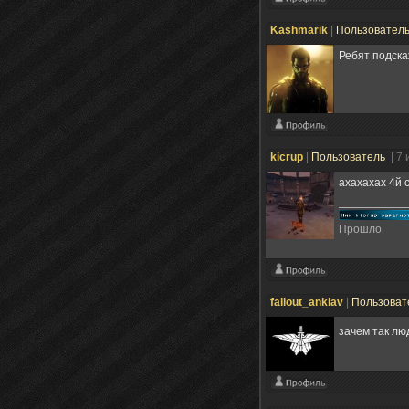
Kashmarik
|
Пользовател
Ребят подска
kicrup
|
Пользователь
| 7
ахахахах 4й с
Прошло
fallout_anklav
|
Пользоват
зачем так лю