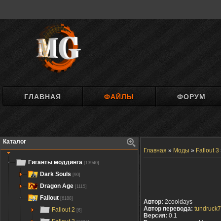
ГЛАВНАЯ
ФАЙЛЫ
ФОРУМ
Каталог
Главная
»
Моды
»
Fallout 3
Гиганты моддинга
[13940]
Dark Souls
[90]
Dragon Age
[1115]
Fallout
[6188]
Автор:
2cooldays
Автор перевода:
tundruck
Fallout 2
[6]
Версия:
0.1