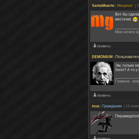
SantaMuerte
|
Меценат
| 
Вот бы сдела
местечко
Мне нечего в
DEMONIUM
|
Пользовате
Эм, только п
Хилл? А то у
Главное - во
tsus
|
Гражданин
| 10 янв
Пирамидогол