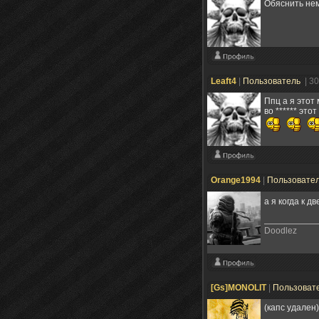
Обяснить не
Leaft4
|
Пользователь
| 3
Ппц а я этот 
во ****** это
Orange1994
|
Пользовате
а я когда к 
Doodlez
[Gs]MONOLIT
|
Пользоват
(капс удален)