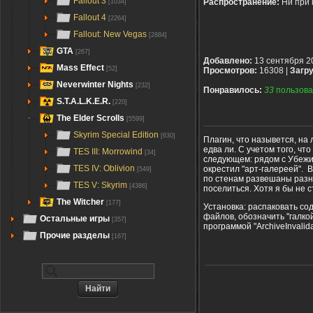
Fallout 3
Распространение:
Ни при 
[1034]
Fallout 4
[2264]
Fallout: New Vegas
[2884]
GTA
[267]
Добавлено:
13 сентября 2
Mass Effect
[52]
Просмотров:
16308 |
Загру
Neverwinter Nights
[232]
Понравилось:
33
пользова
S.T.A.L.K.E.R.
[220]
The Elder Scrolls
[5599]
Skyrim Special Edition
[630]
Плагин, что назывется, на
едва ли. С учетом того, чт
TES III: Morrowind
[34]
следующем: рядом с Убежи
TES IV: Oblivion
окрестил "арт-галереей". 
[549]
по стенам развешаны разн
TES V: Skyrim
[4386]
поселиться. Хотя я бы не с
The Witcher
[177]
Установка: распаковать со
файлов, обозначить "галкой
Остальные игры
[357]
программой "ArchiveInvalida
Прочие разделы
[167]