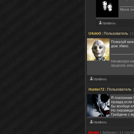
Меня зн
U4oloG
|
Пользователь
| 
Пожалуй качн
дом. Имхо.
Несмотря на
природа это
Hunter72
|
Пользователь
Я поклонник S
правда,если 
бы вообще кл
Но пирамидну
Грейдиче с м
Exotic
|
Забанен
| 14 сент