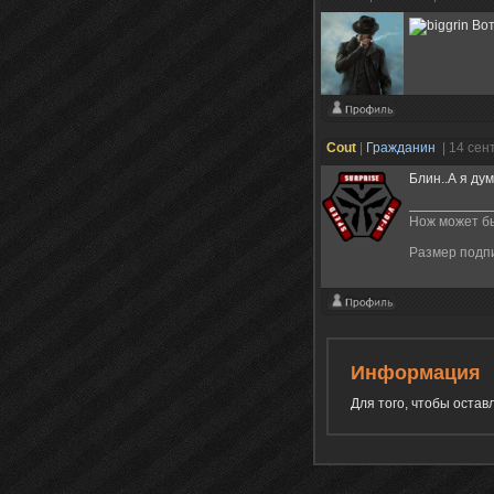
Вот
Cout
|
Гражданин
| 14 сен
Блин..А я ду
Нож может бы
Размер подп
Информация
Для того, чтобы оста