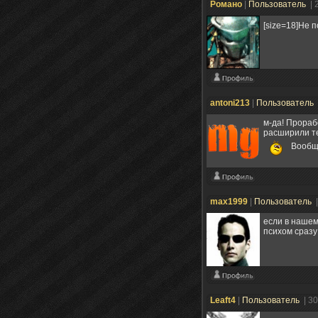
Романо
|
Пользователь
| 
[size=18]Не 
antoni213
|
Пользователь
м-да! Прораб
расширили те
Вообще
max1999
|
Пользователь
если в нашем
психом сразу
Leaft4
|
Пользователь
| 3