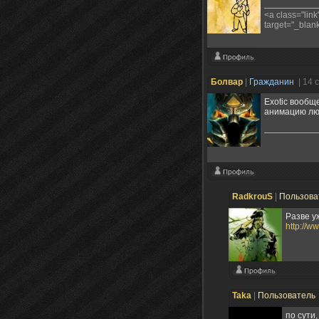
<a class="link
target="_blank
Болвар
|
Гражданин
| 14 
Exotic вообщ
анимацию люб
RadkrouS
|
Пользова
Разве у
http://w
Taka
|
Пользователь
по сути