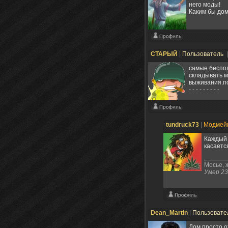
него моды!
Каким бы дом
СТАРЫЙ
|
Пользователь
самые беспол
складывать м
выживания.по
- - - - - - - - -
tundruck73
|
Модмей
Каждый 
касаетс
Мосье, ж
Умер 23
Dean_Martin
|
Пользовате
Дом просто о