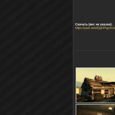
Скачать (вес не указан):
https://yadi.sk/d/QqHPqp3U