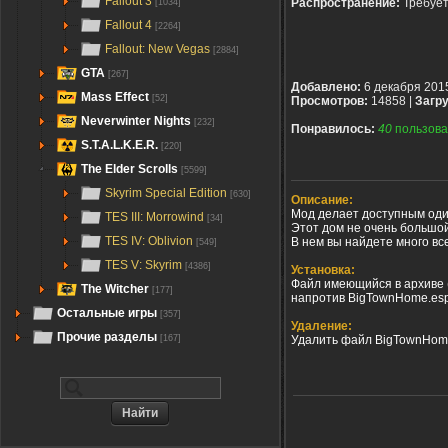
Fallout 3
Распространение:
Требуе
[1034]
Fallout 4
[2264]
Fallout: New Vegas
[2884]
GTA
[267]
Добавлено:
6 декабря 201
Mass Effect
[52]
Просмотров:
14858 |
Загру
Neverwinter Nights
[232]
Понравилось:
40
пользова
S.T.A.L.K.E.R.
[220]
The Elder Scrolls
[5599]
Skyrim Special Edition
[630]
Описание:
Мод делает доступным оди
TES III: Morrowind
[34]
Этот дом не очень большо
TES IV: Oblivion
В нем вы найдете много вс
[549]
TES V: Skyrim
[4386]
Установка:
Файл имеющийся в архиве (
The Witcher
[177]
напротив BigTownHome.es
Остальные игры
[357]
Удаление:
Прочие разделы
[167]
Удалить файл BigTownHome