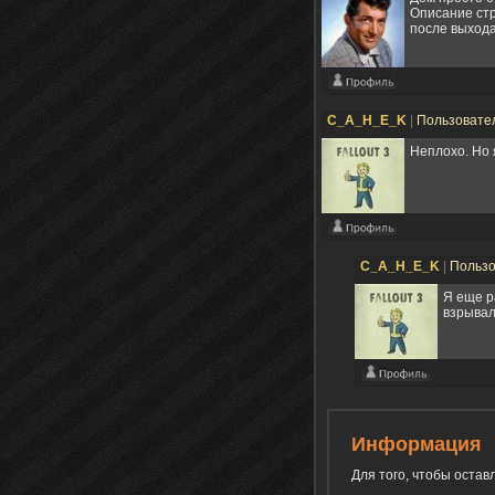
Описание стр
после выхода
С_A_H_E_K
|
Пользовате
Неплохо. Но 
С_A_H_E_K
|
Польз
Я еще р
взрывал
Информация
Для того, чтобы оста