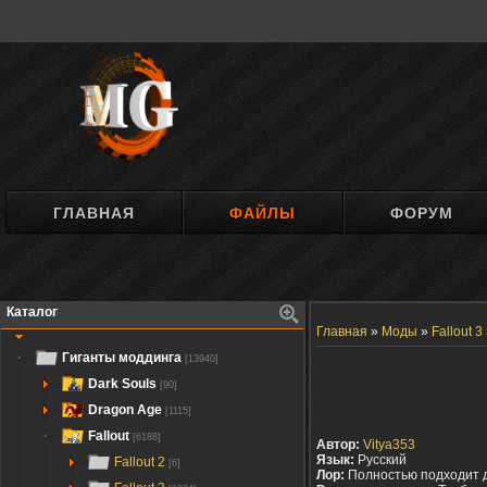
ГЛАВНАЯ
ФАЙЛЫ
ФОРУМ
Каталог
Главная
»
Моды
»
Fallout 3
Гиганты моддинга
[13940]
Dark Souls
[90]
Dragon Age
[1115]
Fallout
[6188]
Автор:
Vitya353
Язык:
Русский
Fallout 2
[6]
Лор:
Полностью подходит 