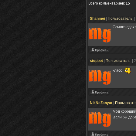
Всего комментариев
:
15
Shanmei
|
Пользователь
|
Ссылка сдохл
stepbot
|
Пользователь
| 
класс
NikNeZanyat
|
Пользоват
Мод хороший 
,если бы доб