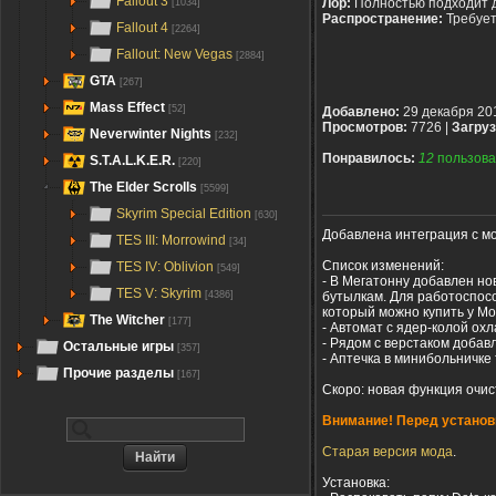
Fallout 3
Лор:
Полностью подходит 
[1034]
Распространение:
Требуе
Fallout 4
[2264]
Fallout: New Vegas
[2884]
GTA
[267]
Mass Effect
[52]
Добавлено:
29 декабря 20
Просмотров:
7726 |
Загруз
Neverwinter Nights
[232]
Понравилось:
12
пользова
S.T.A.L.K.E.R.
[220]
The Elder Scrolls
[5599]
Skyrim Special Edition
[630]
Добавлена интеграция с м
TES III: Morrowind
[34]
Список изменений:
TES IV: Oblivion
[549]
- В Мегатонну добавлен но
TES V: Skyrim
бутылкам. Для работоспос
[4386]
который можно купить у Мо
The Witcher
[177]
- Автомат с ядер-колой охл
- Рядом с верстаком добав
Остальные игры
[357]
- Аптечка в минибольничке 
Прочие разделы
[167]
Скоро: новая функция очис
Внимание! Перед установк
Старая версия мода
.
Установка: