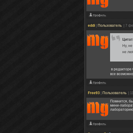
eddi
|
Пользователь
| 7 ф
Цита
Ну, н
не лю
в редакторе G.E.C
все возможн
Free93
|
Пользователь
| 1
Помнится, бы
мини-лаборат
лабораторию 