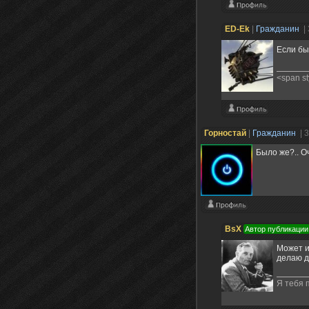
ED-Ek
|
Гражданин
|
Если бы
<span s
Горностай
|
Гражданин
| 
Было же?.. О
BsX
Автор публикации
Может и
делаю д
Я тебя 