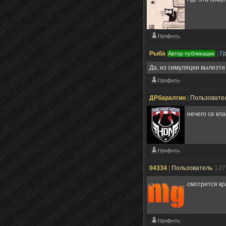
Рыба
|
Г
Автор публикации
Да, из симуляции вылезти
ДРбаралгин
|
Пользовате
нечего се кл
04334
|
Пользователь
| 2
смотрится кр