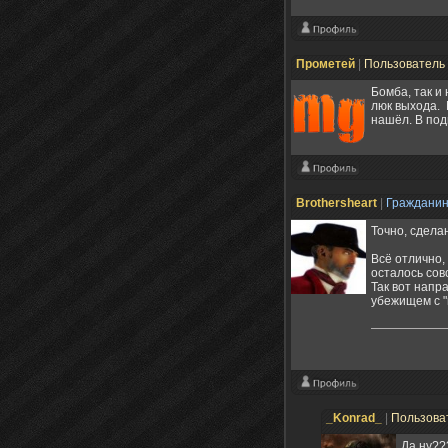
Прометей
|
Пользователь
Бомба, так и
люк выхода. 
нашёл. В под
Brothersheart
|
Граждани
Точно, сделан
Всё отлично,
осталось сов
Так вот напр
убежищем с "
_Konrad_
|
Пользова
Да ну??