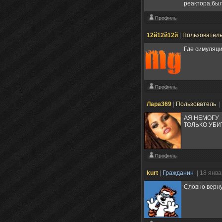
реактора,бы
12й12й12й
|
Пользовател
Где симуляци
Лара369
|
Пользователь
|
АЯ НЕМОГУ 
ТОЛЬКО УБИ
kurt
|
Гражданин
| 18 янв
Словно вернул