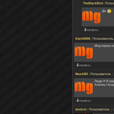
TheBlackBird
|
Польз
Да
Klark9898
|
Пользователь
Мод хорош но
MaxAI95
|
Пользователь
|
Люди !!! Я на
Хлопец ! Колд
deskret
|
Пользователь
| 