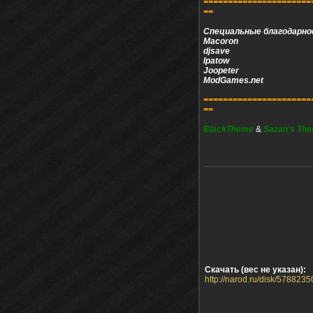
======================
==
Специальные благодарно
Macoron
djsave
Ipatow
Joopeter
ModGames.net
======================
==
BlackTheme
&
Sazan's Th
Скачать (вес не указан):
http://narod.ru/disk/57882