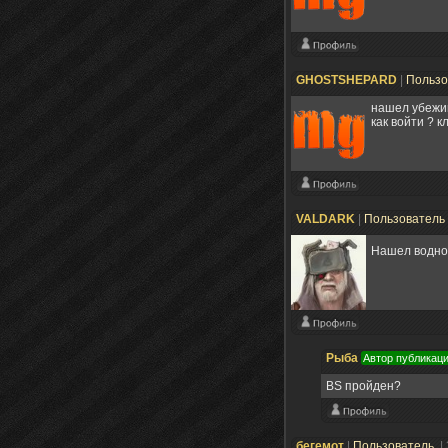
GHOSTSHEPARD
|
Пользо
нашел убеж
как войти ? к
VALDARK
|
Пользователь
Нашел водное
Рыба
Автор публикац
BS пройден?
бегемот
|
Пользователь
|