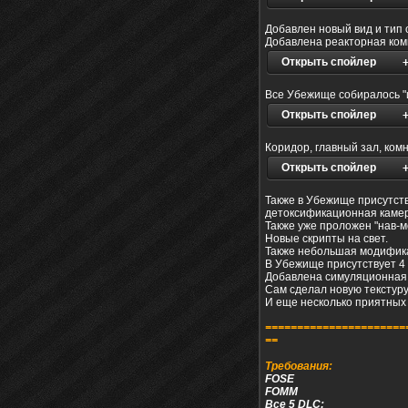
Добавлен новый вид и тип 
Добавлена реакторная ко
Открыть спойлер
Все Убежище собиралось "и
Открыть спойлер
Коридор, главный зал, ком
Открыть спойлер
Также в Убежище присутст
детоксификационная камера
Также уже проложен "нав-м
Новые скрипты на свет.
Также небольшая модифика
В Убежище присутствует 4 т
Добавлена симуляционная к
Сам сделал новую текстуру
И еще несколько приятных
======================
==
Требования:
FOSE
FOMM
Все 5 DLC: