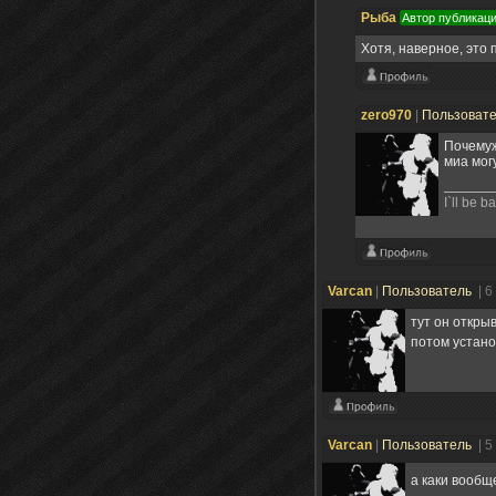
Рыба
Автор публикац
Хотя, наверное, это
zero970
|
Пользоват
Почемуж
миа могу
I`ll be b
Varcan
|
Пользователь
| 6
тут он откры
потом устано
Varcan
|
Пользователь
| 5
а каки вообщ