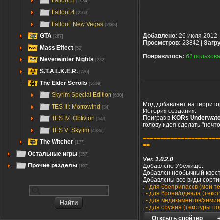
Fallout 3
[1034]
Fallout 4
[2263]
Fallout: New Vegas
[2883]
GTA
Добавлено:
26 июля 2012
[267]
Просмотров:
23842 |
Загру
Mass Effect
[52]
Понравилось:
61
пользова
Neverwinter Nights
[232]
S.T.A.L.K.E.R.
[220]
The Elder Scrolls
[5599]
Skyrim Special Edition
[630]
Мод добавляет на террито
TES III: Morrowind
[34]
История создания:
Поиграв в
KORs Underwat
TES IV: Oblivion
[549]
голову идея сделать "нечто
TES V: Skyrim
[4386]
======================
The Witcher
[177]
==
Остальные игры
[357]
Ver. 1.0.2.0
Прочие разделы
Добавлено Убежище.
[167]
Добавлен необычный квест
Добавлены все виды сорти
. - для боеприпасов (мои т
. - для брони/одежда (текс
. - для медикаментов/хими
. - для оружия (текстуры п
Открыть спойлер