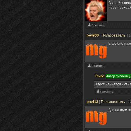
Было бы непл
пере проход
rew900
|
Пользователь
| 
а где оно на
Рыба
Автор публикац
Квест начнется - узн
pro413
|
Пользователь
| 1
Где находит