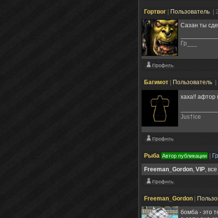
Гортвог
|
Пользователь
| 
Сазан ты сде
Гр___
Багимот
|
Пользователь
|
хаха!! афтор 
Jus†ice
Рыба
|
Г
Автор публикации
Freeman_Gordon
,
VIP
, вс
Freeman_Gordon
|
Пользо
бомба - это т