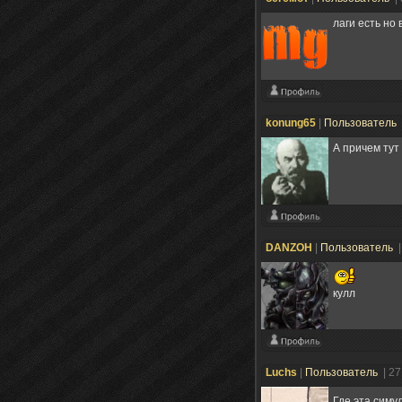
лаги есть но
konung65
|
Пользователь
А причем тут 
DANZOH
|
Пользователь
|
кулл
Luchs
|
Пользователь
| 2
Где эта сим