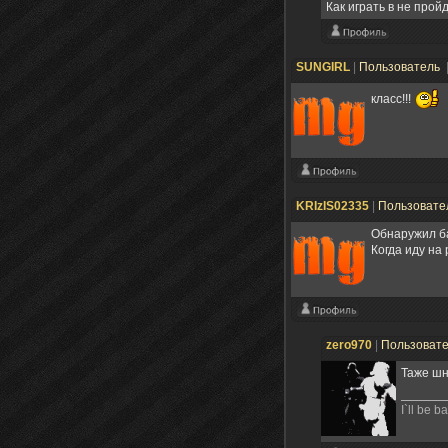
Как играть в не прой
SUNGIRL
|
Пользователь
класс!!!
KRIzIS02335
|
Пользовате
Обнаружил ба
Когда иду на
zero970
|
Пользоват
Таже шн
I`ll be b