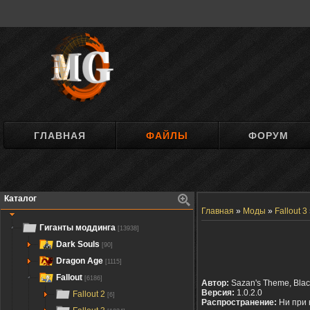
ГЛАВНАЯ
ФАЙЛЫ
ФОРУМ
Каталог
Главная
»
Моды
»
Fallout 3
Гиганты моддинга
[13938]
Dark Souls
[90]
Dragon Age
[1115]
Fallout
[6186]
Автор:
Sazan's Theme, Bla
Версия:
1.0.2.0
Fallout 2
[6]
Распространение:
Ни при 