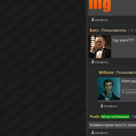
Босс
|
Пользователь
| 16
Где ключ???
MrRazor
|
Пользоват
Ключ да
Я ШАШ
Рыба
|
Г
Автор публикации
Комментарии просто убива