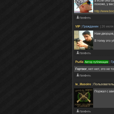
а если она са
похоже, у вас
http://www.bo
VIP
|
Гражданин
| 26 июля
Нам дворцов,
В топку это 
Рыба
|
Г
Автор публикации
Гортвог
, нет-нет, это не 
le_illusoire
|
Пользовател
Поржал с ави