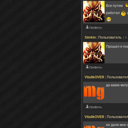
Все путем
работал
Simkin
|
Пользователь
| 4
Прошел я по
VitalikOVER
|
Пользовате
да какие мог
VitalikOVER
|
Пользовате
не дали мне 