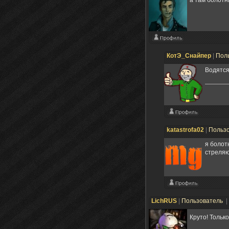
а там болотн
КотЭ_Снайпер
|
Пол
Водятся
katastrofa02
|
Польз
я болот
стреля
LichRUS
|
Пользователь
|
Круто! Толь