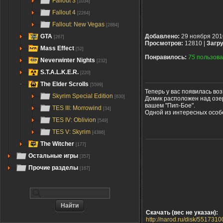
Fallout 3
[1034]
Fallout 4
[2264]
Fallout: New Vegas
[2884]
GTA
Добавлено:
29 ноября 201
[267]
Просмотров:
12810 |
Загру
Mass Effect
[52]
Понравилось:
75
пользова
Neverwinter Nights
[232]
S.T.A.L.K.E.R.
[220]
The Elder Scrolls
[5599]
Теперь у вас появилась во
Skyrim Special Edition
[630]
Домик расположен над озер
вашем "Пип-Бое".
TES III: Morrowind
[34]
Одной из интересных особе
TES IV: Oblivion
[549]
TES V: Skyrim
[4386]
The Witcher
[177]
Остальные игры
[357]
Прочие разделы
[167]
Скачать (вес не указан):
http://narod.ru/disk/551731