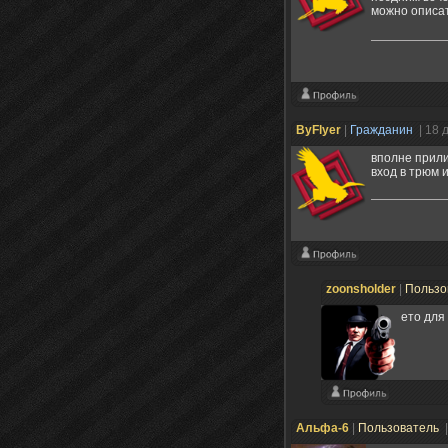
можно описат
ByFlyer
|
Гражданин
| 18 
вполне прили
вход в трюм 
zoonsholder
|
Пользо
ето для
Альфа-6
|
Пользователь