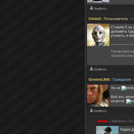
U4oloG
|
Пользователь
| 
Ставлю 5 за 
добавить туда
утопить, и б
Несмотря на
природа это
GremmLINN
|
Гражданин
Хе-хе
Всё это, коне
хочется.
Exotic
|
Забанен
| 30
Ладно д