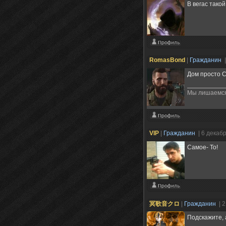
В вегас тако
RomasBond
|
Гражданин
Дом просто 
Мы лишаемся 
VIP
|
Гражданин
| 6 декаб
Самое- То!
冥歌音クロ
|
Гражданин
| 
Подскажите, 