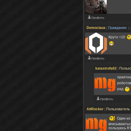
Democlaus
|
Гражданин
|
Круто +10
katastrofa02
|
Польз
приятно
роботов
рад
AltRocker
|
Пользователь
Один из
вписываються
пользуюсь RT