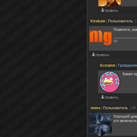
Kirakain
|
Пользователь
|
Помогите, ка
lol
Scorpion
|
Граждани
Какая п
nomo
|
Пользователь
| 30
Хороший дом 
это включате