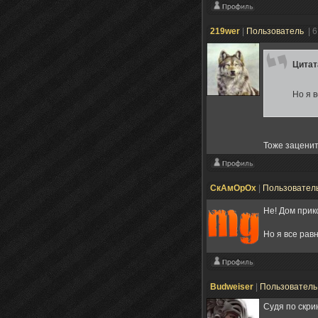
219wer
|
Пользователь
| 
Цита
Но я 
Тоже заценит
СкАмОрОх
|
Пользовател
Не! Дом при
Но я все рав
Budweiser
|
Пользовател
Судя по скри