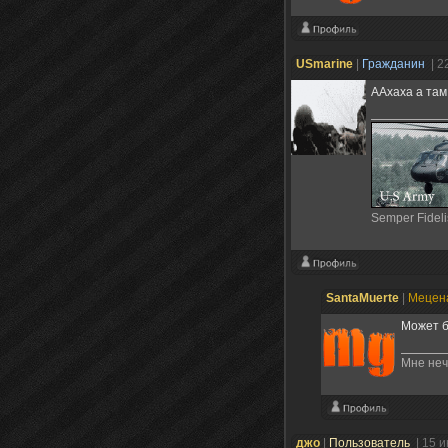
USmarine
|
Гражданин
| 2
ААхаха а там
Semper Fideli
SantaMuerte
|
Мецен
Может б
Мне неч
джо
|
Пользователь
| 15 