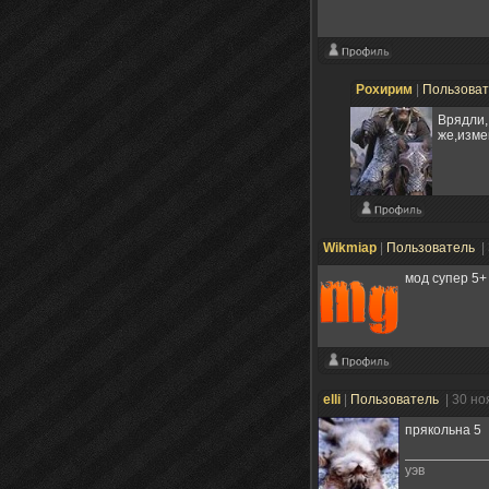
Рохирим
|
Пользова
Врядли,
же,изме
Wikmiap
|
Пользователь
|
мод супер 5+
elli
|
Пользователь
| 30 н
прякольна 5
уэв