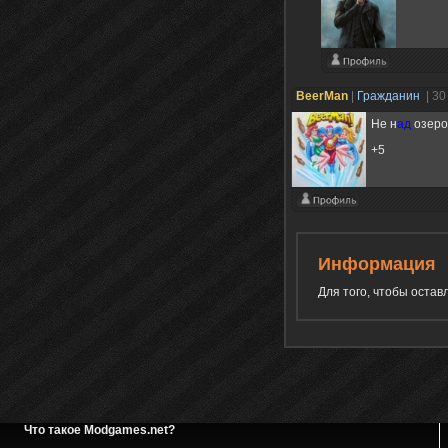
BeerMan
|
Гражданин
| 30
Не н
ад
озеро
+5
Информация
Для того, чтобы оста
Что такое Modgames.net?