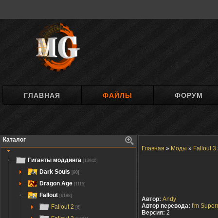
ГЛАВНАЯ
ФАЙЛЫ
ФОРУМ
Каталог
Главная
»
Моды
»
Fallout 3
Гиганты моддинга
[13940]
Dark Souls
[90]
Dragon Age
[1115]
Fallout
[6188]
Автор:
Andy
Автор перевода:
I'm Supe
Fallout 2
[6]
Версия:
2