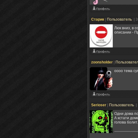
Старик
|
Пользователь
| 
Люк вниз, в о
описании - П
zoonsholder
|
Пользовате
оооо тема су
Serioser
|
Пользователь
|
Одни дома п
А кстати дом
голова болит