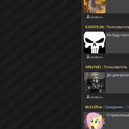
KAPATEJlb
|
Пользовател
Не буду порти
StRaYkEr
|
Пользователь
ДА дом крас
Mr2x2Rus
|
Гражданин
| 
О прикольный