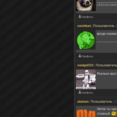
SPEHSS MAH
savinkan
|
Пользователь
|
вроде нормал
vanigol333
|
Пользовател
Реально кру
ataman
|
Пользователь
| 
Автор ты зде
этажный