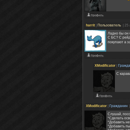
harrit
|
Пользователь
| 25
Ладно бы он 
С БС? С рейд
покупают а з
XModificator
|
Гражд
С карав
XModificator
|
Гражданин
Слушай, посо
*Сделать осв
*Добавить не
*Добавить пы