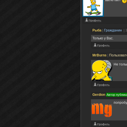
вылетает
Рыба
|
Гражданин
| 
Только у Вас.
MrBurns
|
Пользоват
Не толь
Gerdion
Автор публик
попробу