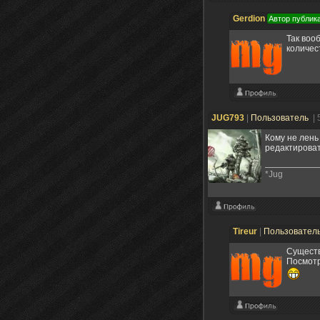
Gerdion
Автор публик
Так воо
количес
JUG793
|
Пользователь
| 
Кому не лень
редактироват
*Jug
Tireur
|
Пользовател
Существ
Посмот