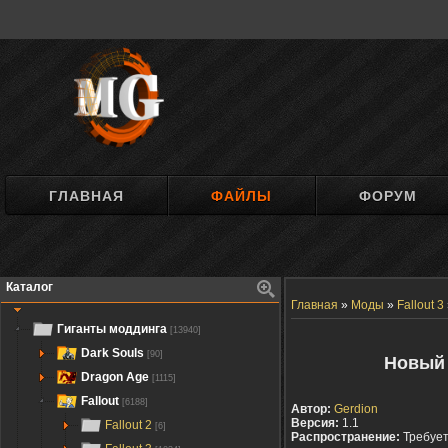
ГЛАВНАЯ
ФАЙЛЫ
ФОРУМ
Каталог
Главная
»
Моды
»
Fallout 3
Гиганты моддинга
[13940]
Dark Souls
[90]
Новый 
Dragon Age
[1115]
Fallout
[6188]
Автор:
Gerdion
Версия:
1.1
Fallout 2
[6]
Распространение:
Требуе