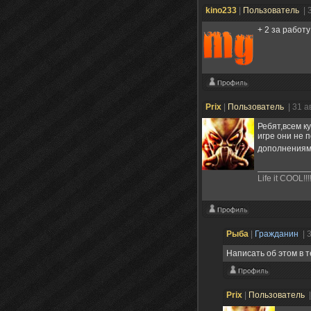
kino233
|
Пользователь
| 
+ 2 за работу 
Prix
|
Пользователь
| 31 а
Ребят,всем к
игре они не 
дополнениями(
Life it COOL!!!!
Рыба
|
Гражданин
| 
Написать об этом в 
Prix
|
Пользователь
|