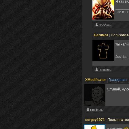
Я как в
Life it C
Багимот
|
Пользоват
ты напи
Jus†ice
XModificator
|
Гражданин
Слушай, ну с
sergey1971
|
Пользовате