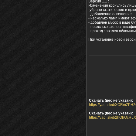
Версия 1.1 :
Изменения коснулись лишь 
-убрано статическое и ярк
- добавленно освещение
- несколько ламп имеют эф
- добавлен мусор в виде бут
- несколько столов , шкафо
- проход завален обломкам
При установке новой версии
Скачать (вес не указан):
https://yadi.sk/d/XORmZPH
Скачать (вес не указан):
https://yadi.sk/d/2hQhQcR