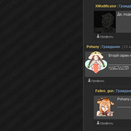
XModificator
|
Гражд
Да, под
Pohany
|
Гражданин
| 23 
Вторй скрин
Ḥ̜̙̯͇A̼̮͎͚̯͉͜I̪͜͝L͍̪̻͈͞ ̡̞͕͕̻̞ͅS̛̰͇ͅA̺̯͖͔̼͍̘̼T͓̣̤̮͠ͅA̭̝̬̭͜͡͠Ņ
Fallen_gun
|
Гражда
Pohany 