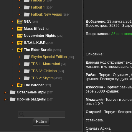
Fallout 3
[1034]
Fallout 4
[2264]
Fallout: New Vegas
[2884]
GTA
Добавлено:
23 августа 201
[267]
Просмотров:
35326 |
Загру
Mass Effect
[52]
Понравилось:
86
пользова
Neverwinter Nights
[232]
S.T.A.L.K.E.R.
[220]
The Elder Scrolls
[5599]
Описание:
Skyrim Special Edition
[630]
Данный мод открывает вхо
TES III: Morrowind
[34]
магазин, в котором распол
TES IV: Oblivion
[549]
Райан
- Торгует Оружием ,
TES V: Skyrim
крышек. Респаун сундука к
[4386]
The Witcher
[177]
Джессика
- Торгует разным
себе 25000 крышек.
Остальные игры
[357]
Прочие разделы
Младший
- Торгует в осно
[167]
опыт 1 XP.
Старший
- Торгует Лекарс
Установка.
Скачать Архив.