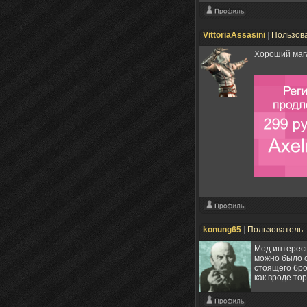
VittoriaAssasini
|
Пользов
Хороший мага
konung65
|
Пользователь
Мод интересны
можно было с
стоящего бро
как вроде тор