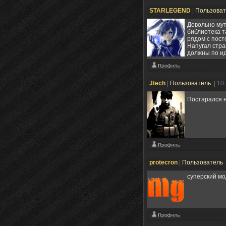
STARLEGEND
|
Пользова
Довольно му
библиотека т
рядом с пост
Напугал стра
должны по ид
Jtech
|
Пользователь
| 10
Постарался 
protecron
|
Пользователь
суперский мо