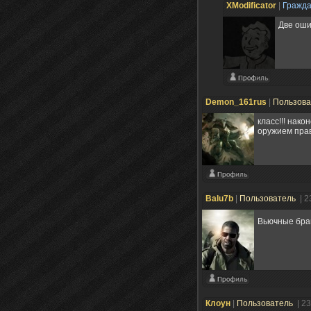
XModificator
|
Гражд
Две оши
Demon_161rus
|
Пользов
класс!!! нако
оружием прав
Balu7b
|
Пользователь
| 2
Вьючные бра
Клоун
|
Пользователь
| 2