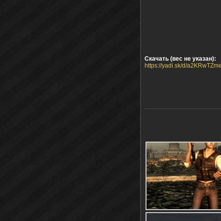
Скачать (вес не указан):
https://yadi.sk/d/a2KRwTZm