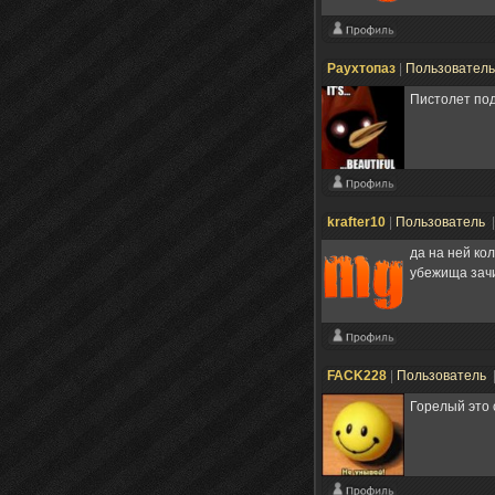
Раухтопаз
|
Пользовател
Пистолет под
krafter10
|
Пользователь
да на ней ко
убежища зачи
FACK228
|
Пользователь
Горелый это 