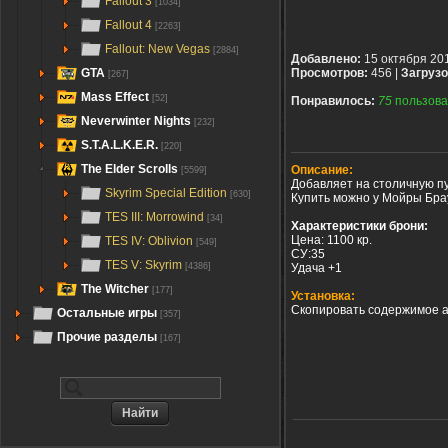
Fallout 3
[1034]
Fallout 4
[2263]
Fallout: New Vegas
[2884]
Добавлено:
15 октября 20
GTA
Просмотров:
456 |
Загрузо
[267]
Mass Effect
[52]
Понравилось:
75
пользова
Neverwinter Nights
[232]
S.T.A.L.K.E.R.
[220]
The Elder Scrolls
Описание:
[5599]
Добавляет на столичную п
Skyrim Special Edition
[630]
Купить можно у Мойры Бра
TES III: Morrowind
[34]
Характеристики брони:
Цена: 1100 кр.
TES IV: Oblivion
[549]
СУ:35
TES V: Skyrim
Удача +1
[4386]
The Witcher
[177]
Установка:
Скопировать содержимое а
Остальные игры
[357]
Прочие разделы
[167]