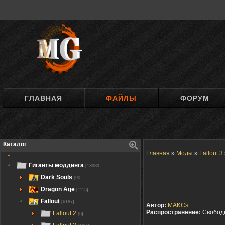
ГЛАВНАЯ
ФАЙЛЫ
ФОРУМ
Каталог
Главная
»
Моды
»
Fallout 3
Гиганты моддинга
[13939]
Dark Souls
[90]
Dragon Age
[1115]
Fallout
[6187]
Автор:
MAKCs
Распространение:
Свобод
Fallout 2
[6]