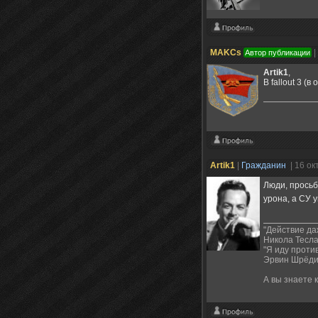
MAKCs
|
Автор публикации
Artik1
,
В fallout 3 (
Artik1
|
Гражданин
| 16 о
Люди, просьб
урона, а СУ 
"Действие да
Никола Тесл
"Я иду проти
Эрвин Шрёди
А вы знаете 