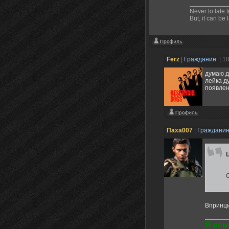
Never to late t
But, it can be 
Ferz
|
Гражданин
| 1
думаю д
лейка д
появлен
Паха007
|
Граждани
Впринци
Я есм