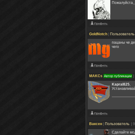
Пожалуйста, 
GoldNotch
|
Пользовател
пацаны че де
чего
MAKCs
|
Автор публикации
Kapral825
,
Устанавлива
Ваксен
|
Пользователь
| 
Сделайте мод