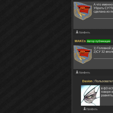
А что именно
Убрать СУ?То
сделана из п
MAKCs
|
Автор публикации
1) Головной у
2)СУ 32 впол
Dasion
|
Пользовате
в ф3 ес
говоря 
равнять