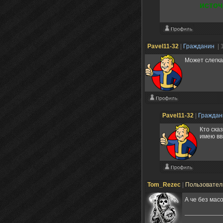
источ
Pavel11-32
|
Гражданин
| 
Может слегка
Pavel11-32
|
Гражда
Кто ска
имею вви
Tom_Rezec
|
Пользовате
А че без мас