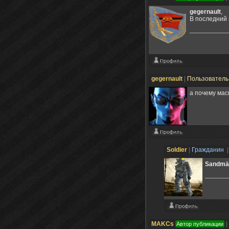
gegernault
,
В последний 
gegernault
|
Пользовател
а почему мас
Sоldier
|
Гражданин
|
Sandmä
MAKCs
|
Автор публикации