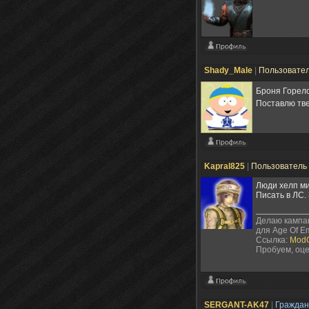
Shady_Male
|
Пользовате
Броня Горело
Поставлю тве
Kapral825
|
Пользователь
Люди хелп ми!
Писать в ЛС.
Делаю кампан
для Age Of Em
Ссылка:
ModG
Пробуем, оце
SERGANT-AK47
|
Гражда