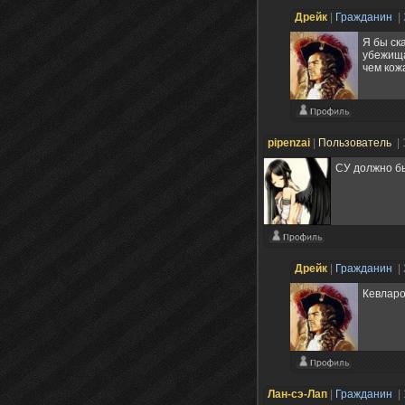
Дрейк
|
Гражданин
|
Я бы ск
убежища
чем кож
pipenzai
|
Пользователь
|
СУ должно бы
Дрейк
|
Гражданин
|
Кевларо
Лан-сэ-Лап
|
Гражданин
|