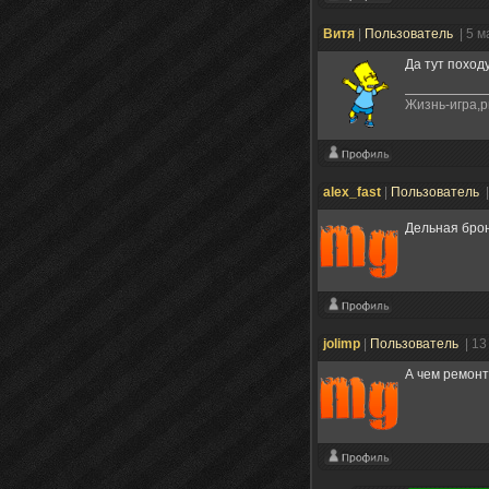
Витя
|
Пользователь
| 5 
Да тут поход
Жизнь-игра,р
alex_fast
|
Пользователь
Дельная бро
jolimp
|
Пользователь
| 13
А чем ремон