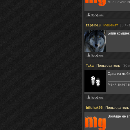
Мне нечего в
zapsib18
|
Меценат
| 5 ян
Блин крышек 
Taka
|
Пользователь
| 30 
Одна из люби
Меня знает 
bilichuk96
|
Пользователь
Вообще не в 