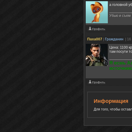
а головной у
Убью и съем
Паха007
|
Гражданин
| 16
Цена: 1100 кр
там посути т
Я есмь А
источник
Информация
Для того, чтобы оста