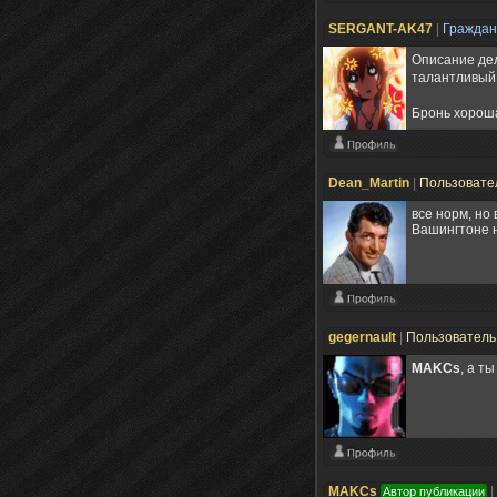
SERGANT-AK47
|
Гражда
Описание дел
талантливый
Бронь хороша,
Dean_Martin
|
Пользовате
все норм, но 
Вашингтоне н
gegernault
|
Пользовател
MAKCs
, а т
MAKCs
|
Автор публикации