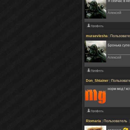
Я сейчас в н
Алексей
muraevlesha
|
Пользоват
Бронька суп
Алексей
Don_Shtainer
|
Пользоват
норм мод ! к
Riomaria
|
Пользователь
|