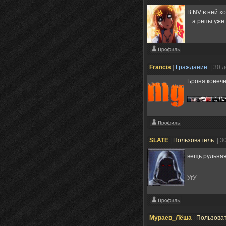
В NV в ней х
+ а репы уже
Francis
|
Гражданин
| 30 
Броня конечн
SLATE
|
Пользователь
| 3
вещь рульная
УгУ
Мураев_Лёша
|
Пользова