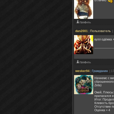
отлично
dan2001
|
Пользователь
|
кулл одёжка 
wesker94
|
Гражданин
| 1
Начнемс с ми
сброшенного 
Zeta)
Окей, Плюсы:
прилагался е
Итог: Продел
Клевость бро
Отсутствие п
Оценка = 4