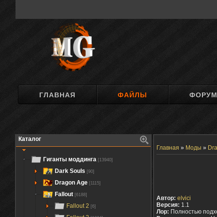
ГЛАВНАЯ
ФАЙЛЫ
ФОРУ
Каталог
Главная
»
Моды
»
Dra
Гиганты моддинга
[13940]
Dark Souls
[90]
Dragon Age
[1115]
Fallout
[6188]
Автор:
elvici
Версия:
1.1
Fallout 2
[6]
Лор:
Полностью подх