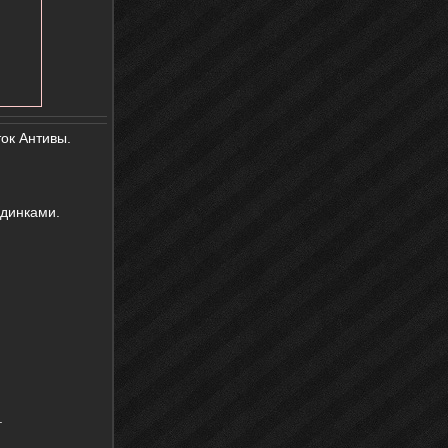
ок Антивы.
одинками.
.