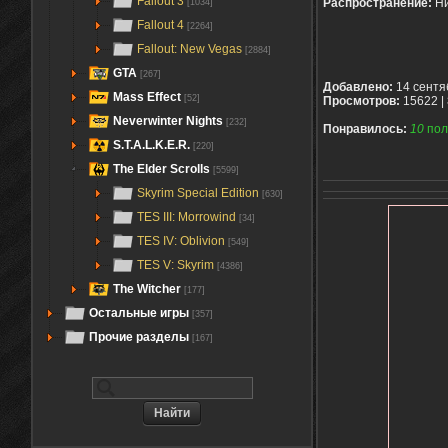
Fallout 3
Распространение:
Ни
[1034]
Fallout 4
[2264]
Fallout: New Vegas
[2884]
GTA
[267]
Добавлено:
14 сентя
Mass Effect
[52]
Просмотров:
15622 |
Neverwinter Nights
[232]
Понравилось:
10
пол
S.T.A.L.K.E.R.
[220]
The Elder Scrolls
[5599]
Skyrim Special Edition
[630]
TES III: Morrowind
[34]
TES IV: Oblivion
[549]
TES V: Skyrim
[4386]
The Witcher
[177]
Остальные игры
[357]
Прочие разделы
[167]