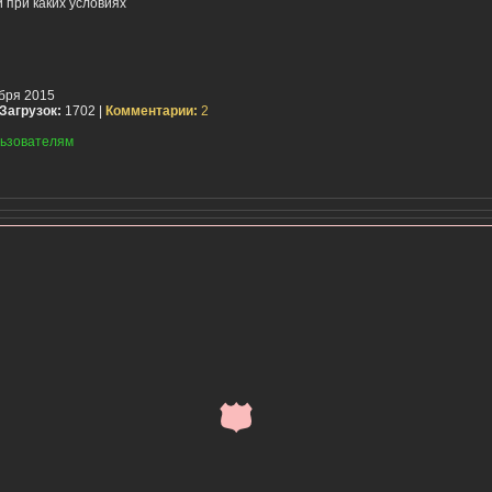
 при каких условиях
бря 2015
Загрузок:
1702 |
Комментарии:
2
ьзователям