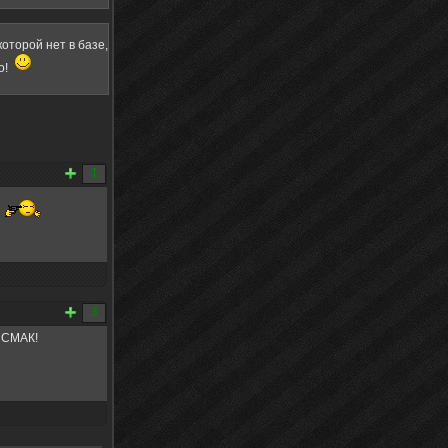
оторой нет в базе,
о!
1
.
3
 СМАК!