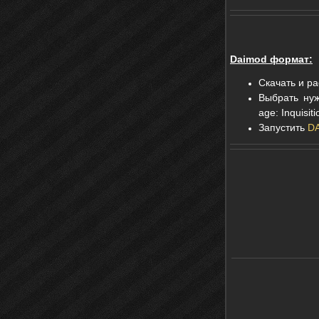
​Daimod формат:
Скачать и ра
Выбрать нуж
age: Inquisiti
Запустить
DA