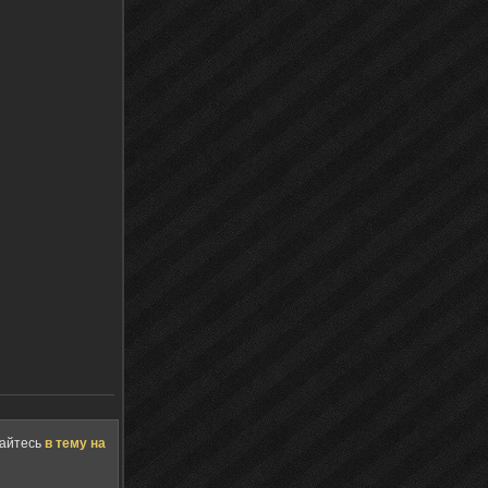
щайтесь
в тему на