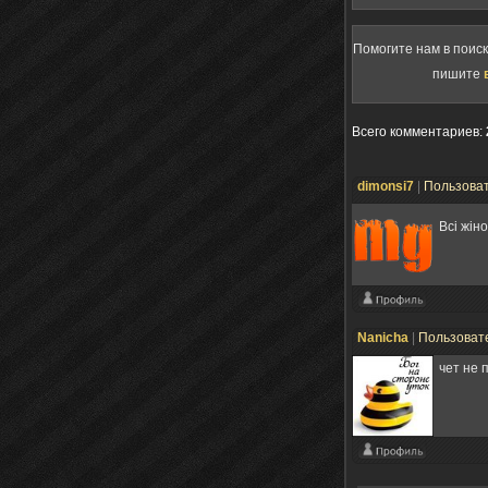
Помогите нам в поис
пишите
Всего комментариев
:
dimonsi7
|
Пользова
Всі жін
Nanicha
|
Пользоват
чет не