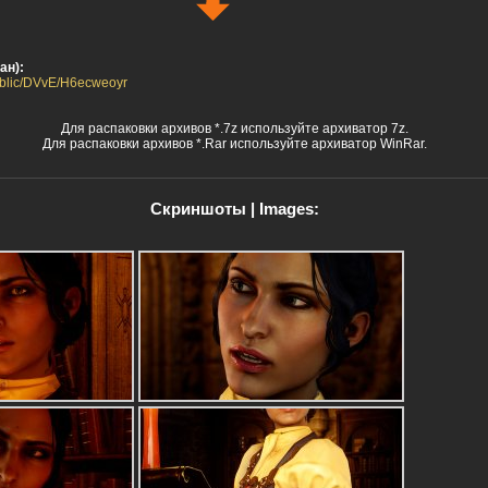
ан):
public/DVvE/H6ecweoyr
Для распаковки архивов *.7z используйте архиватор 7z.
Для распаковки архивов *.Rar используйте архиватор WinRar.
Скриншоты | Images: