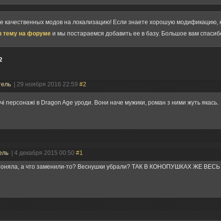
ке качественных модов на локализацию! Если знаете хорошую модификацию, к
в тему на форуме
и мы постараемся добавить ее в базу. Большое вам спасиб
2
тель
| 29 ноября 2016 22:59
#2
очі персонажі в Dragon Age уроди. Вони наче мужики, роман з ними жуть якась
ель
| 4 декабря 2015 00:50
#1
 поняла, а что заменили-то? Веснушки убрали? ТАК В КОНОПУШКАХ ЖЕ ВЕСЬ