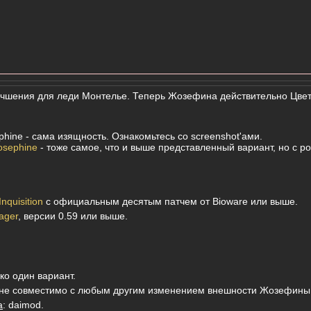
учшения для леди Монтелье. Теперь Жозефина действительно Цвет
phine - сама изящность. Ознакомьтесь со screenshot'ами.
osephine
- тоже самое, что и выше представленный вариант, но с р
nquisition
с официальным десятым патчем от Bioware или выше.
ager
, версии 0.59 или выше.
ко один вариант.
не совместимо с любым другим изменением внешности Жозефины
а
: daimod.