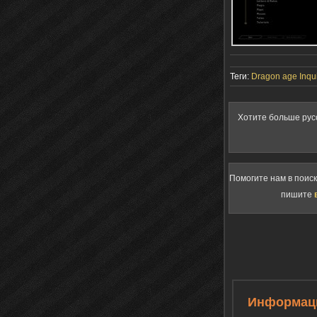
Теги:
Dragon age Inqui
Хотите больше рус
Помогите нам в поис
пишите
Информац