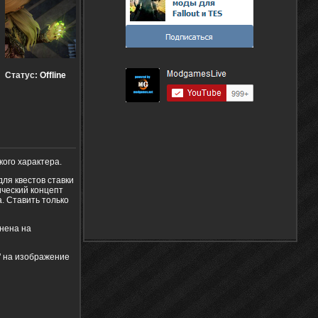
Статус:
Offline
кого характера.
для квестов ставки
ический концепт
. Ставить только
енена на
 на изображение