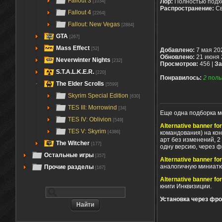
Fallout 3
Лор:
Полностью подх
[1034]
Распространение:
С
Fallout 4
[2264]
Fallout: New Vegas
[2884]
GTA
[267]
Mass Effect
[52]
Добавлено:
7 мая 20
Обновлено:
21 июня 
Neverwinter Nights
[232]
Просмотров:
456 |
За
S.T.A.L.K.E.R.
[220]
Понравилось:
2
поль
The Elder Scrolls
[5599]
Skyrim Special Edition
[630]
TES III: Morrowind
[34]
Еще одна подборка м
TES IV: Oblivion
[549]
Alternative banner fo
TES V: Skyrim
[4386]
командования) на кон
арт без изменений, 2
The Witcher
[177]
одну версию, через ф
Остальные игры
[357]
Alternative banner fo
аналогичную миниат
Прочие разделы
[167]
Alternative banner fo
книги Инквизиции.
Установка через фро