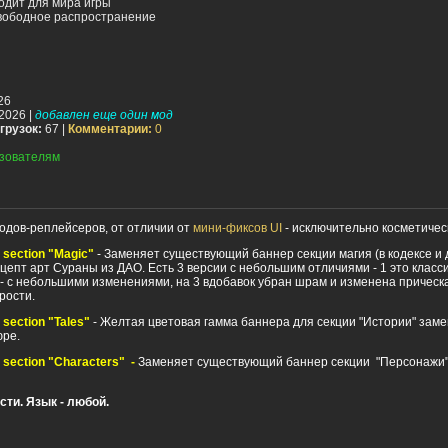
одит для мира игры
вободное распространение
26
2026 |
добавлен еще один мод
грузок:
67 |
Комментарии:
0
зователям
одов-реплейсеров, от отличии от
мини-фиксов UI
- исключительно косметичес
r section "Magic"
- Заменяе
т существующий баннер секции магия (в кодексе и 
цепт арт Сураны из ДАО. Есть 3 версии с небольшим отличиями - 1 это класс
 - с небольшими изменениями, на 3 вдобавок убран шрам и изменена прическа
рости.
r section "Tales"
- Ж
елтая цветовая гамма баннера для секции "Истории" зам
юре.
r section "Characters" -
Заменяет существующий баннер секции "Персонажи"
сти. Язык - любой.