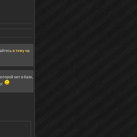
щайтесь
в тему на
оторой нет в базе,
о!