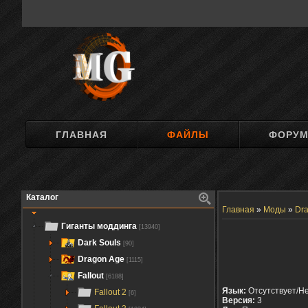
ГЛАВНАЯ
ФАЙЛЫ
ФОРУ
Каталог
Главная
»
Моды
»
Dra
Гиганты моддинга
[13940]
Dark Souls
[90]
Dragon Age
[1115]
Fallout
[6188]
Язык:
Отсутствует/Н
Fallout 2
[6]
Версия:
3