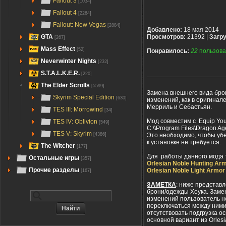
Fallout 3
[1034]
Fallout 4
[2264]
Fallout: New Vegas
[2884]
Добавлено:
18 мая 2014
GTA
Просмотров:
21392 |
Загру
[267]
Mass Effect
[52]
Понравилось:
22
пользова
Neverwinter Nights
[232]
S.T.A.L.K.E.R.
[220]
The Elder Scrolls
[5599]
Замена внешнего вида бро
Skyrim Special Edition
[630]
изменений, как в оригинал
Мерриль и Себастьян.
TES III: Morrowind
[34]
Мод совместим с Equip Your
TES IV: Oblivion
[549]
C:\\Program Files\Dragon Ag
TES V: Skyrim
Это необходимо, чтобы убед
[4386]
к установке не требуется.
The Witcher
[177]
Для работы данного мода 
Остальные игры
[357]
Orlesian Noble Hunting Ar
Прочие разделы
Orlesian Noble Light Armor
[167]
ЗАМЕТКА
: ниже представ
брони/одежды Хоука. Замен
изменений пользователь не
переключаться между ними.
отсутствовать подгрузка о
основной вариант из Orlesian