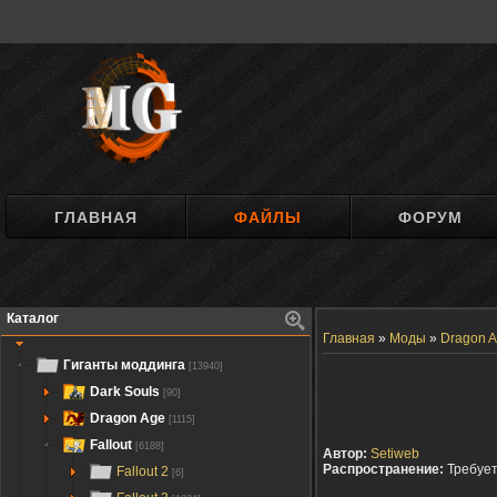
ГЛАВНАЯ
ФАЙЛЫ
ФОРУМ
Каталог
Главная
»
Моды
»
Dragon A
Гиганты моддинга
[13940]
Dark Souls
[90]
Dragon Age
[1115]
Fallout
[6188]
Автор:
Setiweb
Распространение:
Требуе
Fallout 2
[6]