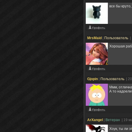
все бы круто,
MrsMaid
|
Пользователь
|
Хорошая раб
Gjopin
|
Пользователь
| 2
Ммм, отличн
А то надоел
ArXangel
|
Ветеран
| 19 м
Хоук, ты ли э