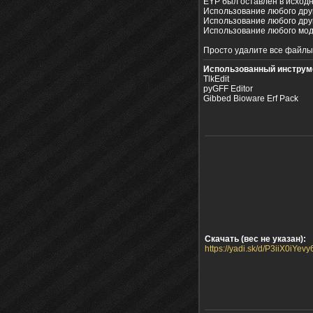
EYP был оставлен в исходн
Использование любого друг
Использование любого дру
Использование любого мод
Просто удалите все файлы 
Использованный инструм
TlkEdit
pyGFF Editor
Gibbed Bioware Erf Pack
Скачать (вес не указан):
https://yadi.sk/d/P3iiX0iYev