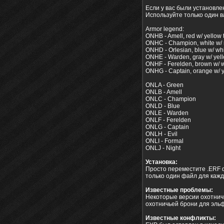
Если у вас были установлен
Используйте только один в
Armor legend:
ONHB - Amell, red w/ yellow t
ONHC - Champion, white w/ r
ONHD - Orlesian, blue w/ whi
ONHE - Warden, gray w/ yell
ONHF - Ferelden, brown w/ wh
ONHG - Captain, orange w/ ye
ONLA - Green
ONLB - Amell
ONLC - Champion
ONLD - Blue
ONLE - Warden
ONLF - Ferelden
ONLG - Captain
ONLH - Evil
ONLI - Formal
ONLJ - Night
Установка
:
Просто переместите .ERF ф
только один файл для кажд
Известные проблемы:
Некоторые версии охотничь
охотничьей брони для эльф
Известные конфликты: