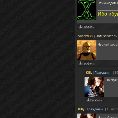
Этим модом д
Ибо ибу
sheriff175
|
Пользователь
Черный хоро
Killy
|
Гражданин
| 1
На вкус 
Killy
|
Гражданин
| 15 июл
Черный вари