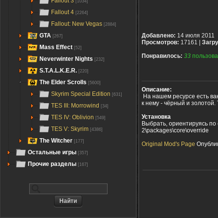
Fallout 3
[1034]
Fallout 4
[2264]
Fallout: New Vegas
[2884]
GTA
Добавлено:
14 июля 2011
[267]
Просмотров:
17161 |
Загру
Mass Effect
[52]
Понравилось:
33
пользова
Neverwinter Nights
[232]
S.T.A.L.K.E.R.
[220]
The Elder Scrolls
[5600]
Описание:
Skyrim Special Edition
[631]
На нашем ресурсе есть ва
к нему - чёрный и золотой.
TES III: Morrowind
[34]
Установка
TES IV: Oblivion
[549]
Выбрать, ориентируясь по 
TES V: Skyrim
2\packages\core\override
[4386]
The Witcher
[177]
Original Mod's Page
Опублик
Остальные игры
[357]
Прочие разделы
[167]