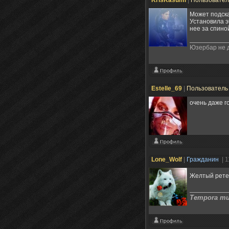
Может подска
Установила э
нее за спиной
Юзербар не д
Estelle_69
|
Пользовател
очень даже г
Lone_Wolf
|
Гражданин
| 
Желтый ретек
Tempora mut