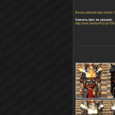
Bronya Meredit dlya Avelin.7
Скачать (вес не указан):
http://yadi.sk/d/bxPGyJpYDK