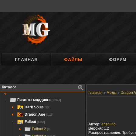
ГЛАВНАЯ
ФАЙЛЫ
ФОРУМ
Каталог
Главная
»
Моды
»
Dragon A
Гиганты моддинга
[13941]
Dark Souls
[90]
Dragon Age
[1115]
Fallout
[6188]
Автор:
anzolino
Версия:
1.2
Fallout 2
[6]
Распространение:
Требуе