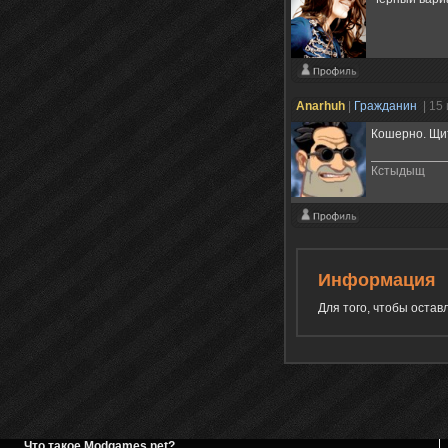
Anarhuh
|
Гражданин
| 15
Кошерно. Щит
Кстыдыщ
Информация
Для того, чтобы оста
Что такое Modgames.net?