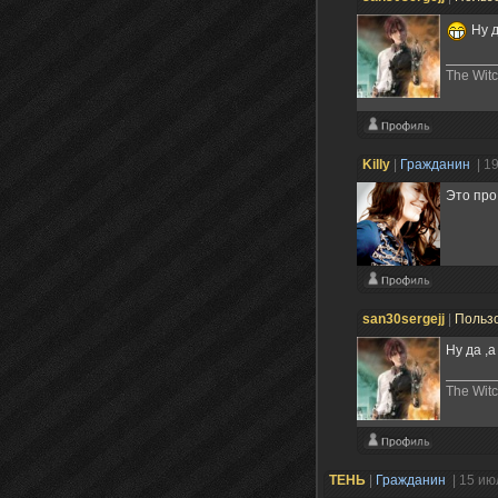
Ну д
The Witc
Killy
|
Гражданин
| 1
Это про
san30sergejj
|
Польз
Ну да ,
The Witc
ТЕНЬ
|
Гражданин
| 15 ию