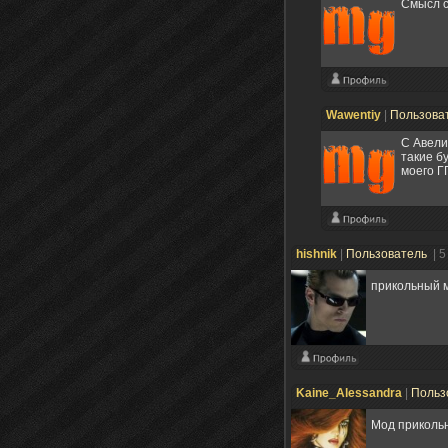
Смысл с
Wawentiy
|
Пользова
С Авели
такие б
моего Г
hishnik
|
Пользователь
| 
прикольный 
Kaine_Alessandra
|
Польз
Мод прикол