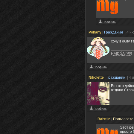
Pohany
|
Гражданин
| 4 и
хочу в облу 
Ḥ̜̙̯͇A̼̮͎͚̯͉͜I̪͜͝L͍̪̻͈͞ ̡̞͕͕̻̞ͅS̛̰͇ͅA̺̯͖͔̼͍̘̼T͓̣̤̮͠ͅA̭̝̬̭͜͡͠Ņ
Nikolette
|
Гражданин
| 4 
Вот это дейс
отдана Страж
Raistlin
|
Пользовате
Этот ре
просто 