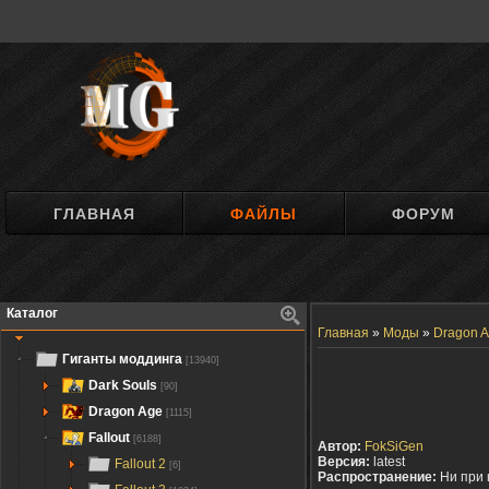
ГЛАВНАЯ
ФАЙЛЫ
ФОРУМ
Каталог
Главная
»
Моды
»
Dragon A
Гиганты моддинга
[13940]
Dark Souls
[90]
Dragon Age
[1115]
Fallout
[6188]
Автор:
FokSiGen
Версия:
latest
Fallout 2
[6]
Распространение:
Ни при 