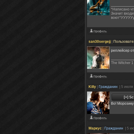
*Написано чт
Значит входи
воют*УУУУУу
san30sergejj
|
Пользоват
реплейсер от
The Witcher 1 
Killy
|
Гражданин
| 5 июля
Во! Морозику
Маркус
|
Гражданин
| 5 и