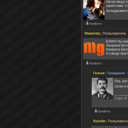
Автор мода п
скриптами. С
Аплодисмент
Wawentiy
|
Пользователь
БЛИН! Ну нах
Нахрена Бет
Нахрена Бетан
А к моду пре
Генсек
|
Гражданин
|
Ога, пу
соска и
Capo di t
Raistlin
|
Пользовате