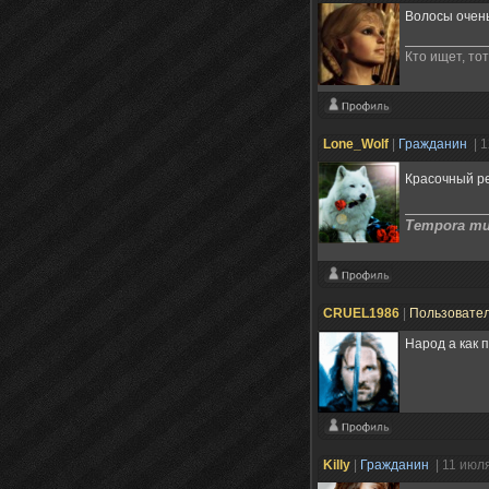
Волосы очень
Кто ищет, то
Lone_Wolf
|
Гражданин
| 
Красочный ре
Tempora mut
CRUEL1986
|
Пользовате
Народ а как 
Killy
|
Гражданин
| 11 июл