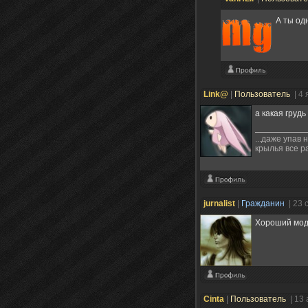
А ты од
Link@
|
Пользователь
| 4
а какая грудь
...даже упав
крылья все р
jurnalist
|
Гражданин
| 23 
Хороший мод.
Cinta
|
Пользователь
| 13