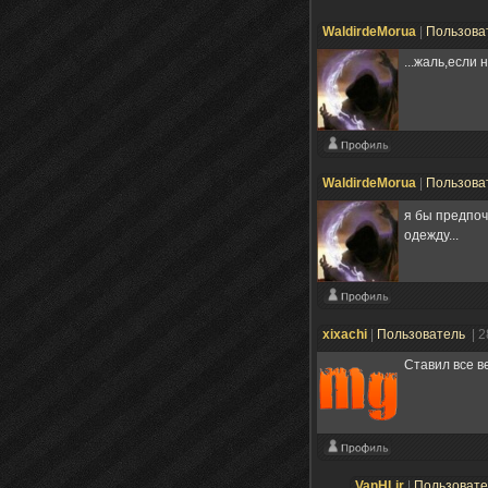
WaldirdeMorua
|
Пользова
...жаль,если н
WaldirdeMorua
|
Пользова
я бы предпоч
одежду...
xixachi
|
Пользователь
| 
Ставил все в
VanHLir
|
Пользоват