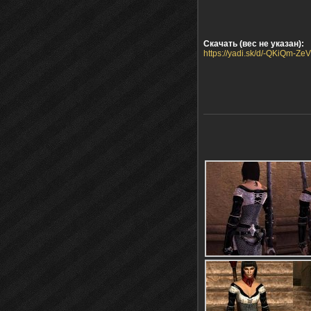
Скачать (вес не указан):
https://yadi.sk/d/-QKiQm-Z