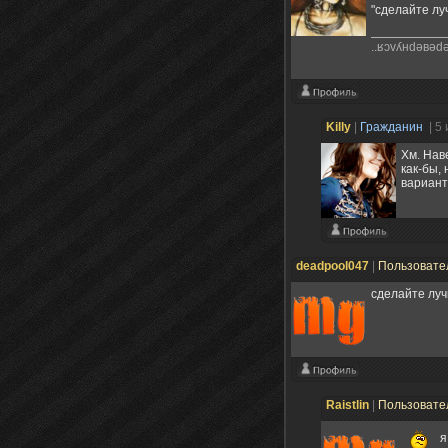
"сделайте лу
..ʁɔvʎнdǝвǝdǝ
Killy
|
Гражданин
| 5
Хм. Нав
как-бы, 
вариант
deadpool047
|
Пользовате
сделайте луч
Raistlin
|
Пользовате
я