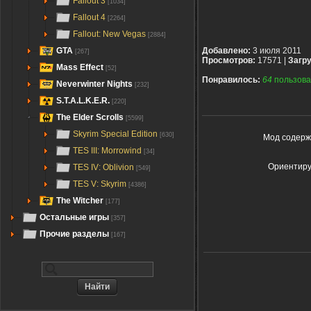
Fallout 3
[1034]
Fallout 4
[2264]
Fallout: New Vegas
[2884]
GTA
Добавлено:
3 июля 2011
[267]
Просмотров:
17571 |
Загру
Mass Effect
[52]
Понравилось:
64
пользова
Neverwinter Nights
[232]
S.T.A.L.K.E.R.
[220]
The Elder Scrolls
[5599]
Skyrim Special Edition
[630]
Мод содерж
TES III: Morrowind
[34]
Ориентируя
TES IV: Oblivion
[549]
TES V: Skyrim
[4386]
The Witcher
[177]
Остальные игры
[357]
Прочие разделы
[167]