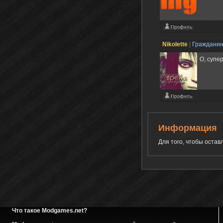
Nikolette
|
Граждани
О, супе
Информация
Для того, чтобы оста
Что такое Modgames.net?